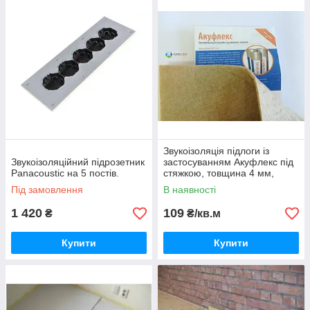
Звукоізоляція підлоги із
Звукоізоляційний підрозетник
застосуванням Акуфлекс під
Panacoustic на 5 постів.
стяжкою, товщина 4 мм,
рулон 15 х1 м.
Під замовлення
В наявності
1 420
109
₴
₴/кв.м
Купити
Купити