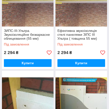
ЗИПС-III-Ультра.
Ефективна звукоізоляція
Звукоізоляційне безкаркасне
стелі панелями ЗІПС III
облицювання (55 мм)
Ультра ( товщина 55 мм)
Під замовлення
Під замовлення
2 294
2 294
₴
₴
Купити
Купити