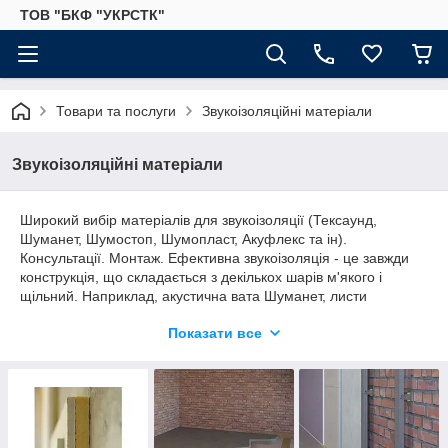
ТОВ "БКФ "УКРСТК"
Товари та послуги
Звукоізоляційні матеріали
Звукоізоляційні матеріали
Широкий вибір матеріалів для звукоізоляції (Тексаунд,
Шуманет, Шумостоп, Шумопласт, Акуфлекс та ін).
Консультації. Монтаж. Ефективна звукоізоляція - це завжди
конструкція, що складається з декількох шарів м'якого і
щільний. Наприклад, акустична вата Шуманет, листи
гіпсокартону, між якими укладається Тексаунд, велика
Показати все
щільність якого дозволяє істотно збільшити масу конструкції,
практично не займаючи місця, тим самим істотно підвищити
звукоізоляційні властивості конструкції. На відміну від інших
матеріалів Тексаунд захищає від низькочастотних шумів
(низькі частоти найскладніші для звукоізоляції). Така
конструкція в поєднанні з виброкреплениями ефективна для