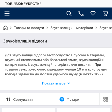
ТОВ "БКФ "УКРСТК"
Товари та послуги
Звукоізоляційні матеріали
Звукоіз
Звукоізоляція підлоги
Для звукоізоляції підлоги застосовуються рулонні матеріали,
акустичні стеклоплиты або базальтові плити, звукоізоляційні
сендвіч-панелі, звукоізоляційне вирівнююче покриття. При
товщині звукоізолюючого матеріалу менше 10 мм конструкція
володіє здатністю до ізоляції ударного шуму (в межах 18-27
дБ): пересування меблів, кроки людини, тупіт тварин, падіння
Показати все
важких предметів.
При товщині шару звукоізолюючого матеріалу 20-40 мм
конструкція крім високих значень ізоляції ударного шуму (до
Сортування
0
Фільтри
43 дБ) підвищує також ізоляції повітряного шуму на 8-10 дБ:
розмова, шепіт, гавкіт собак, звуки теле-і радіоапаратури.
Рулонні матеріали можуть використовуватися під ламінат та