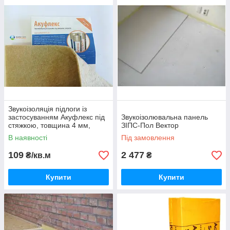
паркетну дошку або під армовану стяжку товщиною від 50
мм. Акустичні стеклоплиты, базальтові плити і звукоізоляційні
вирівнюючі покриття використовуються під армированну
стяжку товщиною від 60 мм. щоб уникнути зіткнення стяжки зі
стінами по периметру приміщення застосовуються
спеціальні кромочні плити або стрічки. Шви і стики
зашпаровують виброакустическим герметиком.
Звукоізоляція підлоги із
застосуванням Акуфлекс під
Звукоізолювальна панель
стяжкою, товщина 4 мм,
ЗІПС-Пол Вектор
рулон 15 х1 м.
В наявності
Під замовлення
109
2 477
₴/кв.м
₴
Купити
Купити