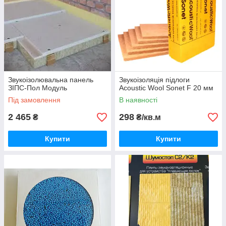
Звукоізолювальна панель
Звукоізоляція підлоги
ЗІПС-Пол Модуль
Acoustic Wool Sonet F 20 мм
Під замовлення
В наявності
2 465
298
₴
₴/кв.м
Купити
Купити