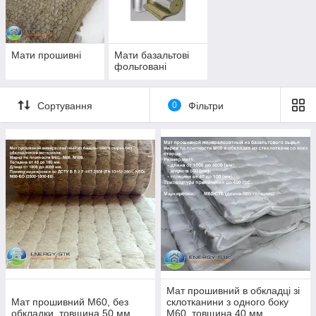
Мати прошивні
Мати базальтові
фольговані
Сортування
0
Фільтри
Мат прошивний в обкладці зі
Мат прошивний М60, без
склотканини з одного боку
обкладки, товщина 50 мм
М60, товщина 40 мм