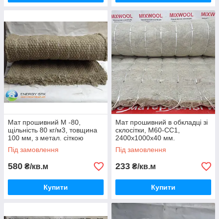
Мат прошивний М -80,
Мат прошивний в обкладці зі
щільність 80 кг/м3, товщина
склосітки, М60-СС1,
100 мм, з метал. сіткою
2400х1000х40 мм.
Ман'є
Під замовлення
Під замовлення
580
233
₴/кв.м
₴/кв.м
Купити
Купити