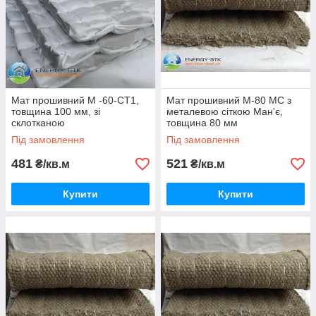
Мат прошивний М -60-СТ1,
Мат прошивний М-80 МС з
товщина 100 мм, зі
металевою сіткою Ман'є,
склотканою
товщина 80 мм
Під замовлення
Під замовлення
481
521
₴/кв.м
₴/кв.м
Купити
Купити