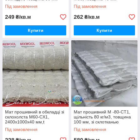
Під замовлення
Під замовлення
249
262
₴/кв.м
₴/кв.м
Купити
Купити
Мат прошивний в обкладці зі
Мат прошивний М -80-СТ1,
склохолста М60-CХ1,
щільність 80 кг/м3, товщина
2400х1000х40 мм,t
100 мм, зі склотканью
застосування до 700°, ДСТУ
Під замовлення
Під замовлення
Б.В.2.7-167:2008