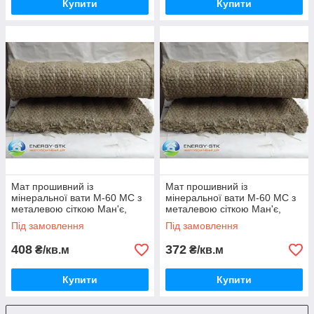
Купити
Купити
Мат прошивний із
Мат прошивний із
мінеральної вати М-60 МС з
мінеральної вати М-60 МС з
металевою сіткою Ман'є,
металевою сіткою Ман'є,
товщина 80 мм
товщина 70 мм
Під замовлення
Під замовлення
408
372
₴/кв.м
₴/кв.м
Купити
Купити