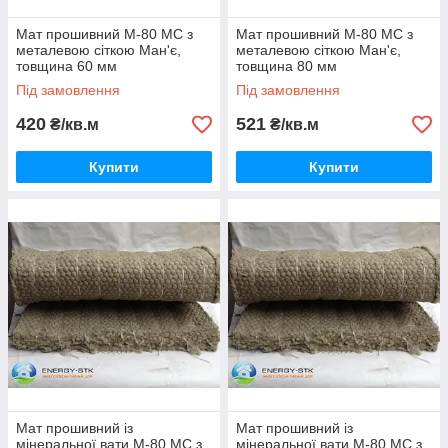
Мат прошивний М-80 МС з
Мат прошивний М-80 МС з
металевою сіткою Ман'є,
металевою сіткою Ман'є,
товщина 60 мм
товщина 80 мм
Під замовлення
Під замовлення
420
521
₴/кв.м
₴/кв.м
Купити
Купити
Мат прошивний із
Мат прошивний із
мінеральної вати М-80 МС з
мінеральної вати М-80 МС з