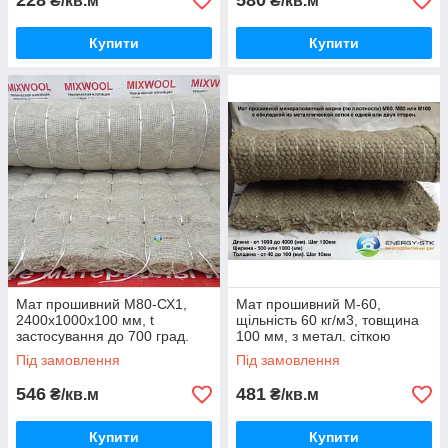
228
580
₴/кв.м
₴/кв.м
Купити
Купити
Мат прошивний М80-СХ1,
Мат прошивний М-60,
2400х1000х100 мм, t
щільність 60 кг/м3, товщина
застосування до 700 град.
100 мм, з метал. сіткою
Ман'є
Під замовлення
Під замовлення
546
481
₴/кв.м
₴/кв.м
Купити
Купити