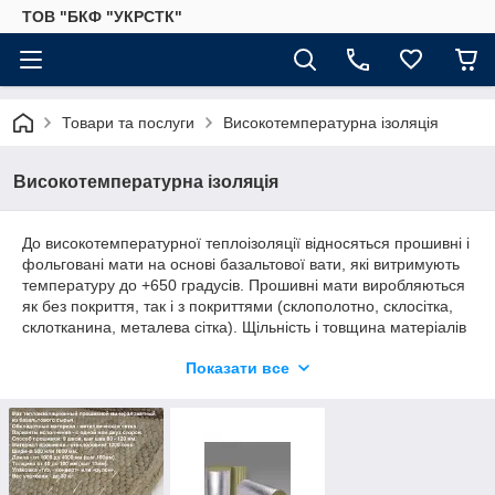
ТОВ "БКФ "УКРСТК"
Товари та послуги
Високотемпературна ізоляція
Високотемпературна ізоляція
До високотемпературної теплоізоляції відносяться прошивні і
фольговані мати на основі базальтової вати, які витримують
температуру до +650 градусів. Прошивні мати виробляються
як без покриття, так і з покриттями (склополотно, склосітка,
склотканина, металева сітка). Щільність і товщина матеріалів
залежить від температури ізолюючої
Показати все
поверхні.Застосовуються для теплоізоляції теплотрас,
паропроводів, димоходів великих діаметрів, технологічного
обладнання з температурою поверхні до +650 градусів.
Являются наиболее дешевым решением для теплоизоляции
высокотемпературных поверхностей с непрерывным
режимом работы.