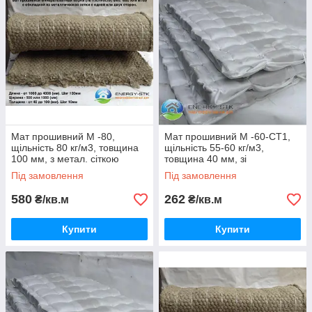
Мат прошивний М -80,
Мат прошивний М -60-СТ1,
щільність 80 кг/м3, товщина
щільність 55-60 кг/м3,
100 мм, з метал. сіткою
товщина 40 мм, зі
Ман'є
склотканою
Під замовлення
Під замовлення
580
262
₴/кв.м
₴/кв.м
Купити
Купити