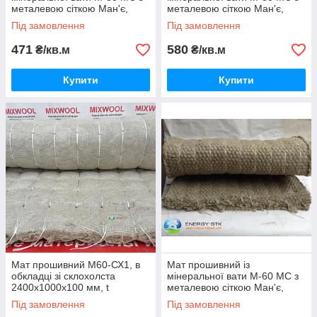
металевою сіткою Ман'є,
металевою сіткою Ман'є,
товщина 70 мм
товщина 100 мм
Під замовлення
Під замовлення
471
580
₴/кв.м
₴/кв.м
Купити
Купити
Мат прошивний М60-СХ1, в
Мат прошивний із
обкладці зі склохолста
мінеральної вати М-60 МС з
2400х1000х100 мм, t
металевою сіткою Ман'є,
застосування до 700 град.
товщина 50 мм
Під замовлення
Під замовлення