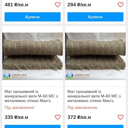
481
294
₴/кв.м
₴/кв.м
Купити
Купити
Мат прошивний із
Мат прошивний із
мінеральної вати М-60 МС з
мінеральної вати М-60 МС з
металевою сіткою Ман'є,
металевою сіткою Ман'є,
товщина 60 мм
товщина 70 мм
Під замовлення
Під замовлення
335
372
₴/кв.м
₴/кв.м