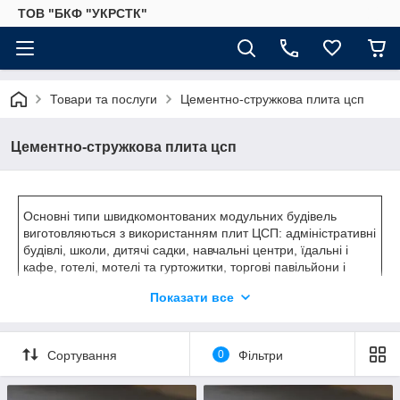
ТОВ "БКФ "УКРСТК"
Товари та послуги
Цементно-стружкова плита цсп
Цементно-стружкова плита цсп
Основні типи швидкомонтованих модульних будівель
виготовляються з використанням плит ЦСП: адміністративні
будівлі, школи, дитячі садки, навчальні центри, їдальні і
кафе, готелі, мотелі та гуртожитки, торгові павільйони і
ринки, пости охорони або КПП, виробничі приміщення
Показати все
універсального призначення. Модульні будівлі з блок-
контейнерів конструктивно, можуть бути доповнені різними
навісами, різноманітними фасадними прикрасами і
обрамленнями, дахом та іншими елементами. Зовнішня
Сортування
0
Фільтри
обшивка стін з дерев'яного або металевого каркаса-латах).
Обробка стель. Підлогові покриття і основи під підлоги.