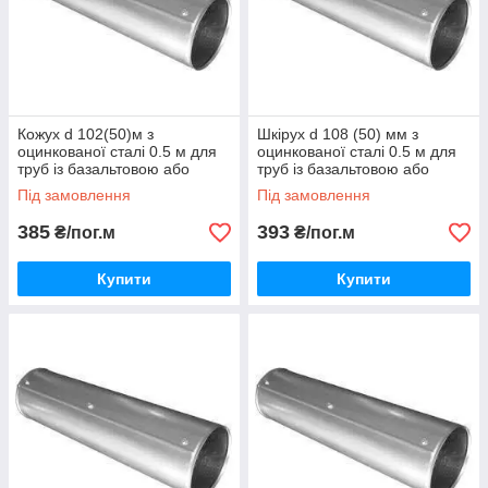
Кожух d 102(50)м з
Шкірух d 108 (50) мм з
оцинкованої сталі 0.5 м для
оцинкованої сталі 0.5 м для
труб із базальтовою або
труб із базальтовою або
каучуковою теплоізоляцією
каучуковою теплоізоляцією
Під замовлення
Під замовлення
385
393
₴/пог.м
₴/пог.м
Купити
Купити