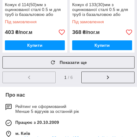
Кожух d 114(50)мм з
Кожух d 133(30)мм з
оцинкованої сталі 0.5 м для
оцинкованої сталі 0.5 м для
труб із базальтовою або
труб із базальтовою або
каучуковою теплоізоляцією
каучуковою теплоізоляцією
Під замовлення
Під замовлення
403
368
₴/пог.м
₴/пог.м
Купити
Купити
Показати ще
1
/ 6
Про нас
Рейтинг не сформований
Менше 5 відгуків за останній рік
Працює з 20.10.2009
м. Київ