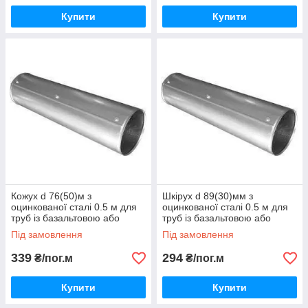
Купити
Купити
Кожух d 76(50)м з
Шкірух d 89(30)мм з
оцинкованої сталі 0.5 м для
оцинкованої сталі 0.5 м для
труб із базальтовою або
труб із базальтовою або
каучуковою теплоізоляцією
каучуковою теплоізоляцією
Під замовлення
Під замовлення
339
294
₴/пог.м
₴/пог.м
Купити
Купити