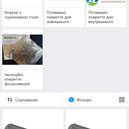
Кожухи з
Полімерні
Полімерні
оцинкованої сталі
покриття для
покриття для
зовнішнього
внутрішнього
застосування
застосування
Ізоляційні
покриття
фольгований
Сортування
0
Фільтри