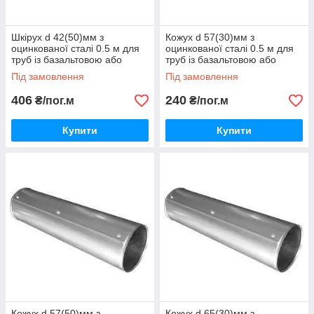
Шкірух d 42(50)мм з
Кожух d 57(30)мм з
оцинкованої сталі 0.5 м для
оцинкованої сталі 0.5 м для
труб із базальтовою або
труб із базальтовою або
каучуковою теплоізоляцією
каучуковою теплоізоляцією
Під замовлення
Під замовлення
406
240
₴/пог.м
₴/пог.м
Купити
Купити
Кожух d 57(50)мм з
Кожух d 65(30)мм з