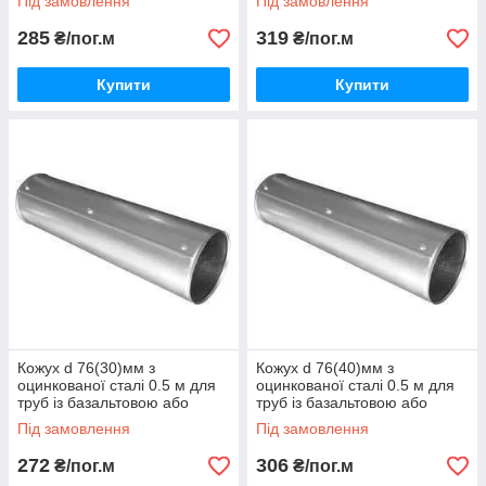
Під замовлення
Під замовлення
285
319
₴/пог.м
₴/пог.м
Купити
Купити
Кожух d 76(30)мм з
Кожух d 76(40)мм з
оцинкованої сталі 0.5 м для
оцинкованої сталі 0.5 м для
труб із базальтовою або
труб із базальтовою або
каучуковою теплоізоляцією
каучуковою теплоізоляцією
Під замовлення
Під замовлення
272
306
₴/пог.м
₴/пог.м