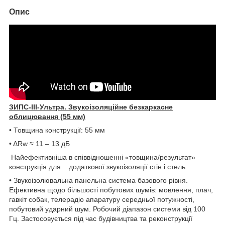
Опис
ЗИПС-III-Ультра. Звукоізоляційне безкаркасне
облицювання (55 мм)
• Товщина конструкції: 55 мм
• ΔRw ≈ 11 – 13 дБ
Найефективніша в співвідношенні «товщина/результат»
конструкція для додаткової звукоізоляції стін і стель.
• Звукоізолювальна панельна система базового рівня.
Ефективна щодо більшості побутових шумів: мовлення, плач,
гавкіт собак, телерадіо апаратуру середньої потужності,
побутовий ударний шум. Робочий діапазон системи від 100
Гц. Застосовується під час будівництва та реконструкції