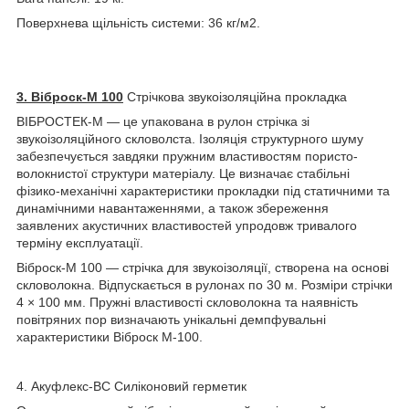
Поверхнева щільність системи: 36 кг/м2.
3. Віброск-М 100
Стрічкова звукоізоляційна прокладка
ВІБРОСТЕК-М — це упакована в рулон стрічка зі
звукоізоляційного скловолста. Ізоляція структурного шуму
забезпечується завдяки пружним властивостям пористо-
волокнистої структури матеріалу. Це визначає стабільні
фізико-механічні характеристики прокладки під статичними та
динамічними навантаженнями, а також збереження
заявлених акустичних властивостей упродовж тривалого
терміну експлуатації.
Віброск-М 100 — стрічка для звукоізоляції, створена на основі
скловолокна. Відпускається в рулонах по 30 м. Розміри стрічки
4 × 100 мм. Пружні властивості скловолокна та наявність
повітряних пор визначають унікальні демпфувальні
характеристики Віброск М-100.
4. Акуфлекс-ВС Силіконовий герметик