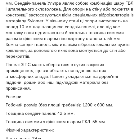
мм. Сендвіч-панель Ультра являє собою комбінацію шару ГВЛ
і штапельного скловолокна. Для опори на стіну або покриття в
конструкції застосовуються вісім спеціальних віброізоляторів із
матеріалу Sylomer. У вільному стані ці опори виступають на
понад 10 мм над площиною сендвіч-панелі, але під час
монтажу вони підтискаються й загальна товщина системи
разом із фінішним шаром гіпсокартону становить 55 мм.
Кожна сендвіч-панель містить вісім віброізолювальних вузлів
кріплення, за допомогою яких вона монтується до стін або
перекриттів.
Панелі ЗІПС мають зберігатися в сухих закритих
приміщеннях, що запобігають попаданню на них
атмосферних опадів. Панелі укладаються на дерев'яні
піддони, дошки або інші підкладкові матеріали без
провисання.
Розміри:
Робочий розмір (без площі гребенів): 1200 х 600 мм.
Товщина сендвіч-панелі: 42,5 мм.
Товщина системи з фінішним шаром ГКЛ: 55 мм.
Фізичні характеристики:
Вага панелі: 19 кг.