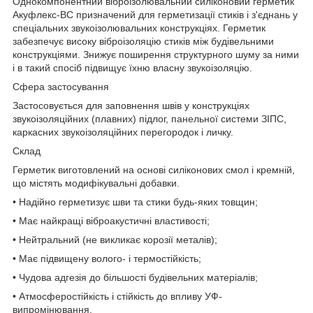
Однокомпонентний віброізолювальний силіконовий герметик
Акуфлекс-ВС призначений для герметизації стиків і з'єднань у
спеціальних звукоізолювальних конструкціях. Герметик
забезпечує високу віброізоляцію стиків між будівельними
конструкціями. Знижує поширення структурного шуму за ними
і в такий спосіб підвищує їхню власну звукоізоляцію.
Сфера застосування
Застосовується для заповнення швів у конструкціях
звукоізоляційних (плавних) підлог, панельної системи ЗІПС,
каркасних звукоізоляційних перегородок і личку.
Склад
Герметик виготовлений на основі силіконових смол і кремній,
що містять модифікувальні добавки.
• Надійно герметизує шви та стики будь-яких товщин;
• Має найкращі віброакустичні властивості;
• Нейтральний (не викликає корозії металів);
• Має підвищену волого- і термостійкість;
• Чудова адгезія до більшості будівельних матеріалів;
• Атмосферостійкість і стійкість до впливу УФ-
випромінювання.