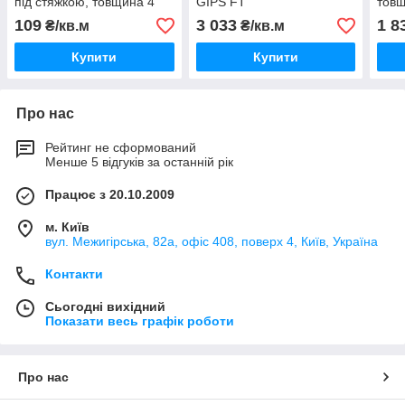
під стяжкою, товщина 4
GIPS FT
товщ
мм, рулон 15 х1 м.
1200х1000х35.5мм
х600
109
3 033
1 8
₴/кв.м
₴/кв.м
Купити
Купити
Про нас
Рейтинг не сформований
Менше 5 відгуків за останній рік
Працює з 20.10.2009
м. Київ
вул. Межигірська, 82а, офіс 408, поверх 4, Київ, Україна
Контакти
Сьогодні вихідний
Показати весь графік роботи
Про нас