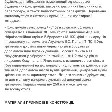
будівель для збільшення звукоізоляції одношарових
будівельних конструкцій: гіпсових, цегляних і бетонних стін,
перегородок, а також залізобетонних перекриттів. Переважно
застосовується в житлових приміщеннях: квартирах і
котеджах.
• Конструкція звукоізоляційної безкаркасних облициків
складається з панелей ЗІПС-III-Ультра завтовшки 42,5 мм,
віброізоляційної стрічки Віброростек-М 100, фінішних аркушів
гіпсокартону та герметика Акуфлекс-ВС. Панелі ТІПС-II-Уль
кріпляться до стіни тільки через наявні віброузли за
допомогою пластикових дюбелів. Головка гвинта має
вкручуватися у віброузел не глибше, ніж 1-2 мм від рівня
лицьового боку панелі. Якщо панель встановлюється цілком
(без підрізування) на ізольовану стіну, то монтаж здійснюється
тільки за допомогою шести вузлів кріплення, центральні вузли
кріплення не використовуються. Якщо ж панель підрізується,
то для монтажу використовуються всі доступні вузли
кріплення. Підрізки менш ніж 250 мм у монтажі не
застосовуються.
МАТЕРІАЛИ ПРИЙМОВІ В КОНСТРУКЦІЇ: