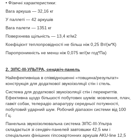
• Фізичні характеристики:
Вага аркуша — 32,16 кг
У паллеті — 42 аркушів
Вага палети — 1351 кг
Поверхнева щільність — 13,4 кг/м2
Коефіцієнт теплопровідності не більш ніж 0,25 Вт/(м*К)
Паропроникність не менш ніж 0,075 мг/(м·год*Па)
2. ЗІПС-III-УЛЬТРА, сендвіч-панель
Найефективніша в співвідношенні «товщина/результат»
конструкція для додаткової звукоізоляції стін і стель.
Система для додаткової звукоізоляції стін і перекриттів.
Ефективна щодо більшості побутових шумів: мовлення, плач,
гавкіт собак, телерадіо апаратуру середньої потужності,
побутовий ударний шум. Робочий діапазон системи від 100
Гц.
Панельна звукоізолювальна система ЗІПС-III-Ультра
складається зі сендвіч-панелей завтовшки 42,5 мм і
спеціальних фінішних гіпсокартонних аркушів AKU-line 12,5