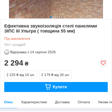
Ефективна звукоізоляція стелі панелями
ЗІПС III Ультра ( товщина 55 мм)
Під замовлення
Опт і роздріб
Відправка з
14 серпня 2026
2 294
₴
2 225 ₴
від 10 шт.
2 179 ₴
від 30 шт.
Купити
Опис
Характеристики
Доставка
Оплата
Умови п