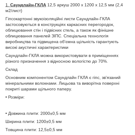
1.
Саундлайн-ГКЛА
12,5 аркуш 2000 х 1200 х 12,5 мм (2,4
м2/лист)
Гіпсокартонні звукоізоляційні листи Саундлайн-ГКЛА
застосовуються в конструкціях каркасних перегородок,
облицювання стін і підвісних стель, а також як фінішне
облицювання панелей ЗІПС. Спеціальна технологія
виробництва та підвищена об'ємна щільність гарантують
високі акустичні характеристики
Саундлайн-ГКЛА можна використовувати в приміщеннях
різного призначення з відносною вологістю до 70%.
Склад
Основним компонентом Саундлайн ГКЛА є гіпс, зв'язаний
мінеральними волокнами. Лицьова та виворітна поверхні
покриті шарами щільного паперу.
• Розміри:
• Довжина плити: 2000±0,5 мм
Ширина плити: 1200±0,5 мм
Товщина плити: 12,5±0,5 мм