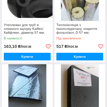
Утеплювач для труб зі
Теплоізоляція з
спіненого каучуку Kaiflex/
пінополіуретану, покриття
Кайфлекс, діаметр 57 мм,
фольгоізол, D 57 мм,
товщина 13 мм.
товщина 40 мм
В наявності
Під замовлення
163,10
517
₴/пог.м
₴/пог.м
Купити
Купити