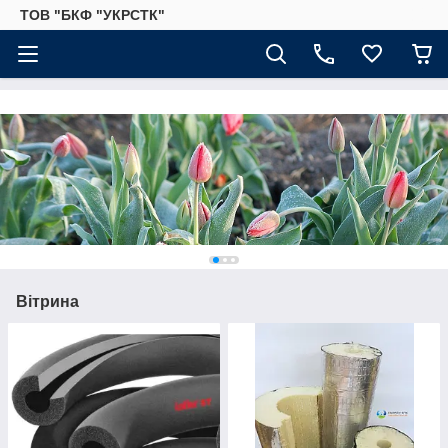
ТОВ "БКФ "УКРСТК"
Вітрина