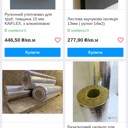
Рулонний утеплювач для
труб, товщина 10 мм,
Листова каучукова ізоляція
KAIFLEX, з алюмінієвою
13мм ( рулон 14м2)
фольгою.
В наявності
В наявності
446,50
277,90
₴/кв.м
₴/кв.м
Купити
Купити
Базальтовий циліндр для