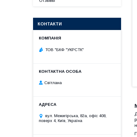
Отзывы
КОНТАКТИ
ТОВ "БКФ "УКРСТК"
Світлана
Д
вул. Межигірська, 82а, офіс 408,
р
поверх 4, Київ, Україна
н
П