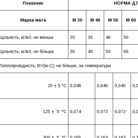
Показник
НОРМА ДЛ
Марка мата
М 30
М 40
М 50
М 60
Щільність, кг/м3, не менша
20
30
40
50
Щільність, кг/м3, не більша
30
40
50
60
Теплопровідність, Вт/(м·С), не більше, за температури
25 ± 5 °С
0,048
0,046
0,045
0,
125 ± 5 °С
0,074
0,073
0,072
0,
300 ± 5 °С
0,165
0,164
0,163
0,