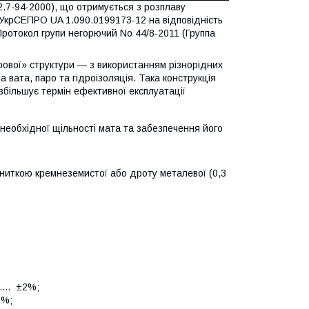
.7-94-2000), що отримується з розплаву
 УкрСЕПРО UA 1.090.0199173-12 на відповідність
ротокол групи негорючий No 44/8-2011 (Группа
рової» структури — з використанням різнорідних
а вата, паро та гідроізоляція. Така конструкція
збільшує термін ефективної експлуатації
еобхідної щільності мата та забезпечення його
ниткою кремнеземистої або дроту металевої (0,3
........ ±2%;
,5%;