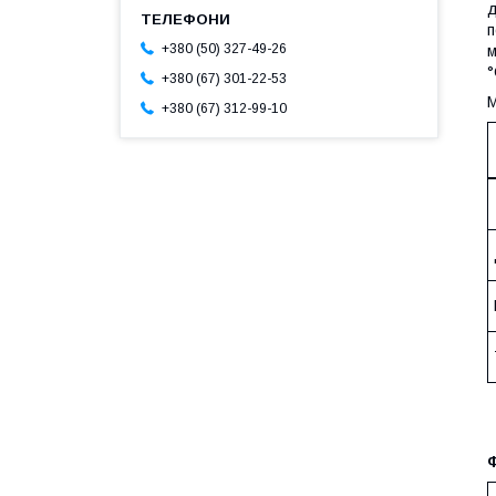
д
п
+380 (50) 327-49-26
м
°
+380 (67) 301-22-53
М
+380 (67) 312-99-10
Ф