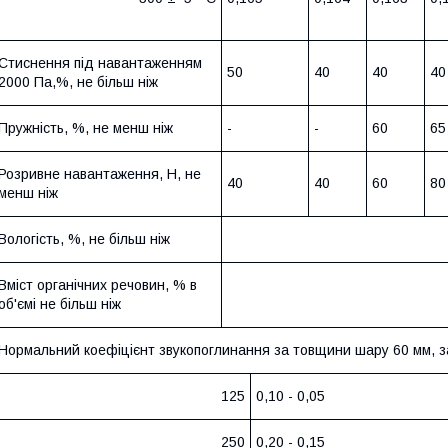
Стиснення під навантаженням
50
40
40
40
2000 Па,%, не більш ніж
Пружність, %, не менш ніж
-
-
60
65
Розривне навантаження, Н, не
40
40
60
80
менш ніж
Вологість, %, не більш ніж
Вміст органічних речовин, % в
об'ємі не більш ніж
Нормальний коефіцієнт звукопоглинання за товщини шару 60 мм, за
125
0,10 - 0,05
250
0,20 - 0,15