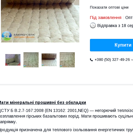
Показати оптові ціни
Під замовлення
Опт
Відправка з 18 се
Купити
+380 (50) 327-49-26
Мати мінеральні прошивні без обкладки
СТУ Б В.2.7-167:2008 (EN 13162: 2001,NEQ) — негорючий теплоізо
озплавлення гірських базальтових порід. Мати прошивають суціл
апрямку.
родукція призначена для теплового ізольовання енергетичних тру