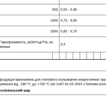
500
0,55 - 0,40
1000
0,75 - 0,60
2000
0,85 - 0,70
Паропроникність, м2/м*год*Па, не
0,3
менша
родукція призначена для теплового ізольовання енергетичних тру
іапазоні від -180 °C до +700 °C (по СніП 41-03-2003 «Теплова ізо
Ізолювальний шар