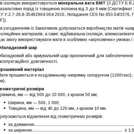
к ізоляцію використовується
мінеральна вата ВМТ
(З ДСТУ Б В.2
азальтових порід із товщиною волокна від 3 до 6 мкм (Сертифікат
У У.2.7-26.8-35492904-004:2010, Укладання CES No 053.04/1576, П
Г)).
а узгодженням із Заказчиком допускається виробництво матів «ша
золяційних матеріалів, а саме: відбивальна ізоляція, алюмосилікатн
ає змогу використовувати мати в особливих «агресивних» умовах і 
Обкладковий шар
бкладковий або армувальний шар призначений для забезпечення н
ксплуатаційної довговічності.
Прошивний матеріал
ати прошиються в поздовжньому напрямку склорунгом (1200текс), 
м).
Геометричні розміри
овжина, мм — від 500 до 10 000, з кроком 50 мм;
Ширина, мм — 500, 1 000;
Товщина, мм — від 40 до 120 мм, з кроком 10 мм.
опускаються відхилення від геометричних розмірів:
за довжиною...............................................................................
за шириною........................................................................... ± 1