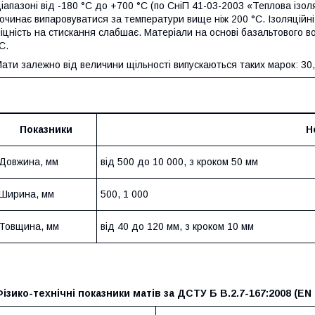
іапазоні від -180 °C до +700 °C (по СніП 41-03-2003 «Теплова ізо
очинає випаровуватися за температури вище ніж 200 °C. Ізоляційн
іцність на стискання слабшає. Матеріали на основі базальтового 
C.
ати залежно від величини щільності випускаються таких марок: 30,
Показники
Н
Довжина, мм
від 500 до 10 000, з кроком 50 мм
Ширина, мм
500, 1 000
Товщина, мм
від 40 до 120 мм, з кроком 10 мм
ізико-технічні показники матів за ДСТУ Б В.2.7-167:2008 (EN 