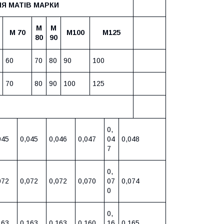
Я МАТІВ МАРКИ
М
М
М 70
М100
М125
80
90
60
70
80
90
100
70
80
90
100
125
0,
045
0,045
0,046
0,047
04
0,048
7
0,
072
0,072
0,072
0,070
07
0,074
0
0,
163
0,163
0,163
0,160
16
0,165