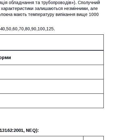
ляція обладнання та трубопроводів»). Сполучний
і характеристики залишаються незмінними, але
волокна мають температуру випікання вище 1000
40,50,60,70,80,90,100,125.
орми
13162:2001, NEQ):