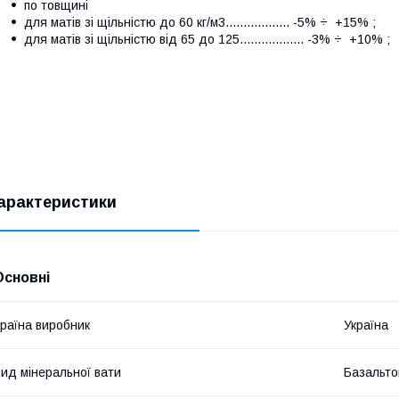
по товщині
для матів зі щільністю до 60 кг/м3.................. -5% ÷ +15% ;
для матів зі щільністю від 65 до 125.................. -3% ÷ +10% ;
арактеристики
Основні
раїна виробник
Україна
ид мінеральної вати
Базальто