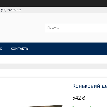
 (67) 312-99-10
АС
КОНТАКТЫ
Коньковий а
542 ₴