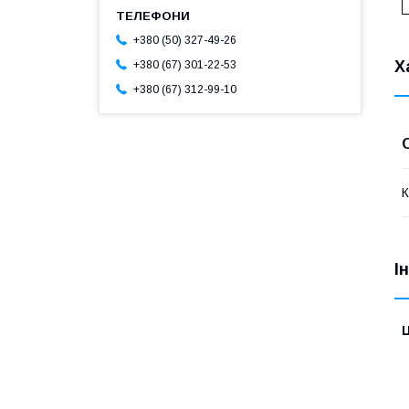
+380 (50) 327-49-26
Х
+380 (67) 301-22-53
+380 (67) 312-99-10
К
І
Ц