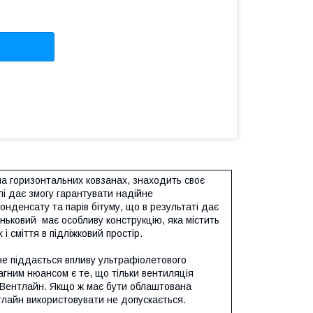
на горизонтальних ковзанах, знаходить своє
лі дає змогу гарантувати надійне
онденсату та парів бітуму, що в результаті дає
ьковий має особливу конструкцію, яка містить
 сміття в підліжковий простір.
не піддається впливу ультрафіолетового
гним нюансом є те, що тільки вентиляція
а Вентлайн. Якщо ж має бути облаштована
нтлайн використовувати не допускається.