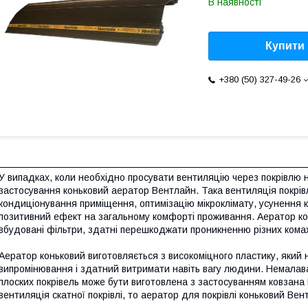
В наявності
Купити
+380 (50) 327-49-26
У випадках, коли необхідно просувати вентиляцію через покрівлю 
застосування коньковий аератор Вентлайн. Така вентиляція покрів
кондиціонування приміщення, оптимізацію мікроклімату, усунення к
позитивний ефект на загальному комфорті проживання. Аератор кон
вбудовані фільтри, здатні перешкоджати проникненню різних комах і
Аератор коньковий виготовляється з високоміцного пластику, який 
випромінювання і здатний витримати навіть вагу людини. Немалава
плоских покрівель може бути виготовлена з застосуванням ковзан
вентиляція скатної покрівлі, то аератор для покрівлі коньковий Ве