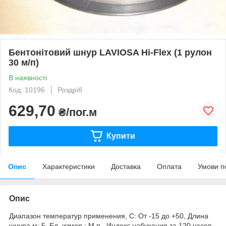
Бентонітовий шнур LAVIOSA Hi-Flex (1 рулон
30 м/п)
В наявності
Код: 10196
Роздріб
629,70
₴/пог.м
Купити
Опис
Характеристики
Доставка
Оплата
Умови п
Опис
Диапазон температур применения, С: От -15 до +50, Длина
шнура,м: 5, Ед. измер.: М.п., Индекс набухания за 120 часов,