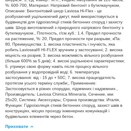
%: 600-700, Материал: Натрієвий бентоніт з бутилкаучуком,
Описание: Бентонітовий шнур Laviosa Hi-Flex - це
розбухаючий ущільнюючий джгут, який використовується в
будівництві для гідроізоляції стиків бетонних споруд і захисту
швів. Шнур виготовлений з природного натрієвого бентоніту з
бутилкаучуком., Плотность, г/см.куб.: 1.4, Предел прочности
на растяжение, %: 20, Предел прочности при разрыве, кПа:
80, Преимущества: 1. висока пластичність і гнучкість, яка
робить Lavioseal® HI-FLEX зручним у застосуванні; 2. висока
міцність на розрив; 3. висока можливість вільного розбухання
(більше 600% за 5 днів); 4. високі ущільнюючі характеристики;
5. утримує свою форму навіть після процесу вільного
розбухання у водопровідній воді; 6. температура
застосування: від - 15 до + 50С; 7. висока працездатність
протягом усього терміну служби;, Применение:
Застосовується в різних спорудах, підземних і надземних.,
Производитель: Laviosa Chimica Mineraria, Сечение, мм:
25х20, Система: Аксессуары, Страна производства: Италія,
Функции: Гідроізоляція стиків бетонних споруд, захист швів в
конструкціях, місцях проходу інженерних комунікацій і
будівельних елементів через бетон.
Приховати