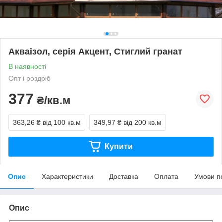
Акваізол, серія Акцент, Стиглий гранат
В наявності
Опт і роздріб
377
₴/кв.м
363,26 ₴
від 100 кв.м
349,97 ₴
від 200 кв.м
Купити
Опис
Характеристики
Доставка
Оплата
Умови п
Опис