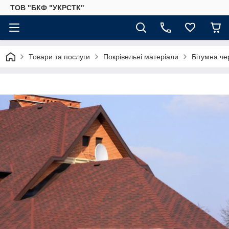
ТОВ "БКФ "УКРСТК"
Товари та послуги
Покрівельні матеріали
Бітумна ч