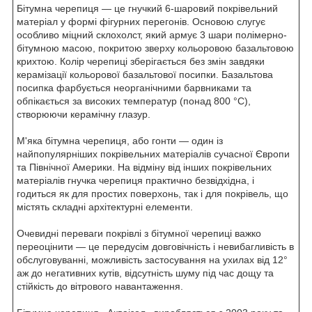
Бітумна черепиця — це гнучкий 6-шаровий покрівельний
матеріал у формі фігурних перегонів. Основою слугує
особливо міцний склохолст, який армує 3 шари полімерно-
бітумною масою, покритою зверху кольоровою базальтовою
крихтою. Колір черепиці зберігається без змін завдяки
керамізації кольорової базальтової посипки. Базальтова
посипка фарбується неорганічними барвниками та
обпікається за високих температур (понад 800 °C),
створюючи керамічну глазур.
М'яка бітумна черепиця, або гонти — один із
найпопулярніших покрівельних матеріалів сучасної Європи
та Північної Америки. На відміну від інших покрівельних
матеріалів гнучка черепиця практично безвідхідна, і
годиться як для простих поверхонь, так і для покрівель, що
містять складні архітектурні елементи.
Очевидні переваги покрівлі з бітумної черепиці важко
переоцінити — це передусім довговічність і невибагливість в
обслуговуванні, можливість застосування на ухилах від 12°
аж до негативних кутів, відсутність шуму під час дощу та
стійкість до вітрового навантаження.