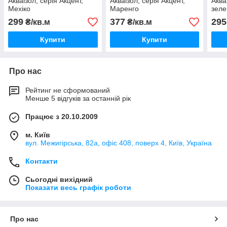
Акваізол, серія Акцент,
Акваізол, серія Акцент,
Аква
Мехіко
Маренго
зеле
299
377
295
₴/кв.м
₴/кв.м
Купити
Купити
Про нас
Рейтинг не сформований
Менше 5 відгуків за останній рік
Працює з 20.10.2009
м. Київ
вул. Межигірська, 82а, офіс 408, поверх 4, Київ, Україна
Контакти
Сьогодні вихідний
Показати весь графік роботи
Про нас