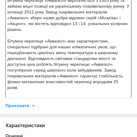
Бітумна черепиця «Акваізол» виробляється з 2003 року та
займає міцні позиції на українському покрівельному ринку. У
колекції 2012 року Завод покрівельних матеріалів
«Акваізол» зберіг назви добре відомих серій «Мозаїка» і
«Акцент», які містять відповідно 13 і 14 унікальних колірних
рішень.
Бітумна черепиця «Акваізол» має характеристики,
спеціально підібрані для наших кліматичних умов, що
передбачають циклічну зміну температури в широкому
діапазоні. Відповідність світовим стандартам якості та
доступна ціна роблять бітумну черепицю «Акваізол»
популярною серед широкого кола забудівників. Завод
покрівельних матеріалів «Акваізол» гарантує стабільність
фізико-механічних властивостей черепиці впродовж 25
років.
Приховати
Характеристики
Основні