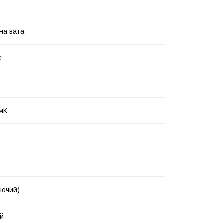
на вата
е
/мК
.
рючий)
ий