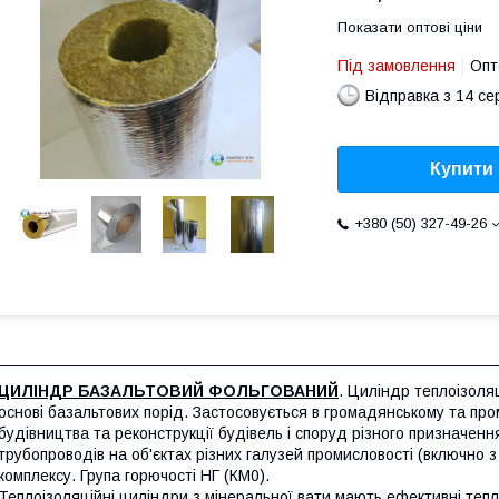
Показати оптові ціни
Під замовлення
Опт
Відправка з 14 се
Купити
+380 (50) 327-49-26
ЦИЛІНДР БАЗАЛЬТОВИЙ ФОЛЬГОВАНИЙ
. Циліндр теплоізоля
основі базальтових порід. Застосовується в громадянському та про
будівництва та реконструкції будівель і споруд різного призначення
трубопроводів на об'єктах різних галузей промисловості (включно з
комплексу. Група горючості НГ (КМ0).
Теплоізоляційні циліндри з мінеральної вати мають ефективні тепло