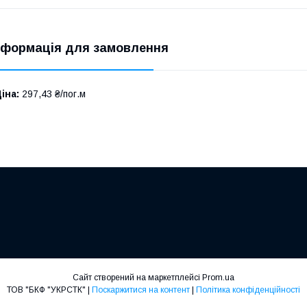
нформація для замовлення
іна:
297,43 ₴/пог.м
Сайт створений на маркетплейсі
Prom.ua
ТОВ "БКФ "УКРСТК" |
Поскаржитися на контент
|
Політика конфіденційності