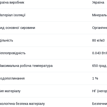
раїна виробник
Україна
атеріал ізоляції
Мінераль
ид основної сировини
Органічн
ільність
80 кг/м3
еплопровідність
0.043 Вт
аксимальна робоча температура
650 град
одопоглинання
1 %
ип матеріалу
НГ (него
кологічна безпека матеріалу
Безпечн