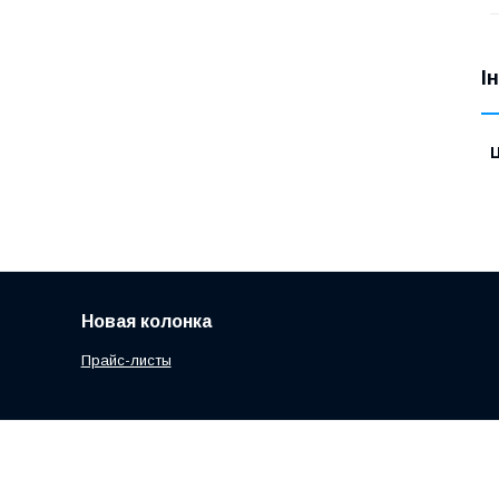
І
Ц
Новая колонка
Прайс-листы