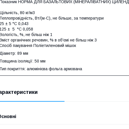
Показник НОРМА ДЛЯ БАЗАЛЬТОВИХ (МІНЕРАЛІВАТНИХ) ЦИЛЕН
Щільність, 80 кг/м3
Теплопровідність, Вт/(м·С), не більше, за температури
25 ± 5 °С 0,043
125 ± 5 °С 0,058
Вологість, %, не більш ніж 1
Вміст органічних речовин, % в об'ємі не більш ніж 3
Спосіб пакування Поліетиленовий мішок
Діаметр: 89 мм
Товщина ізоляції: 50 мм
Тип покриття: алюмінієва фольга армована
арактеристики
Основні