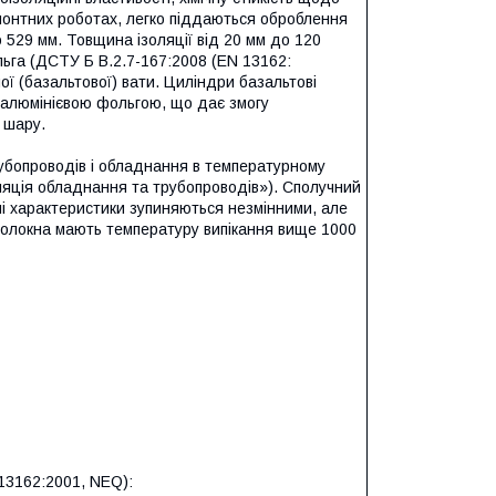
 ремонтних роботах, легко піддаються оброблення
 529 мм. Товщина ізоляції від 20 мм до 120
ьга (ДСТУ Б В.2.7-167:2008 (EN 13162:
ї (базальтової) вати. Циліндри базальтові
 алюмінієвою фольгою, що дає змогу
 шару.
убопроводів і обладнання в температурному
оляція обладнання та трубопроводів»). Сполучний
ні характеристики зупиняються незмінними, але
 волокна мають температуру випікання вище 1000
 13162:2001, NEQ):