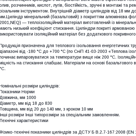
олив, розчинників, кислот, лугів, біостійкість, зручні в монтажі та
різальним інструментом. Внутрішній діаметр циліндрів від 18 мм до
мм.Циліндр мінеральний (базальтовий) з покриттям алюмінієва фол
2001,NEQ) — теплоізоляційний матеріал виготовлений із мінерально
мають низький коефіцієнт стискання. Циліндри покриті армованою
використовувати ізоляційний матеріал без додаткового покривного
Продукція призначена для теплового ізольовання енергетичних тр
діапазоні від -180 °C до +700 °C (по СніП 41-03-2003 «Теплова із
починає випаровуватися за температури вище ніж 200 °C. Ізоляцій
міцність на стискання слабшає. Матеріали на основі базальтового
°C.
Номінальні розміри циліндрів:
Показники Норми
Довжина, мм 1000
Діаметр, мм від 18 до 830
Товщина, мм від 20 до 140 мм, з кроком 10 мм
Інші розміри Інші типорозміри за спеціальним замовленням.
Технічні характеристики
Фізико-технічні показники циліндрів за ДСТУ Б В.2.7-167:2008 (EN