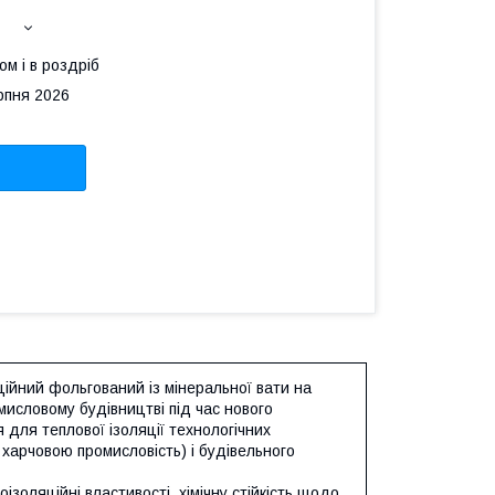
ом і в роздріб
рпня 2026
ційний фольгований із мінеральної вати на
мисловому будівництві під час нового
 для теплової ізоляції технологічних
 харчовою промисловість) і будівельного
ізоляційні властивості, хімічну стійкість щодо