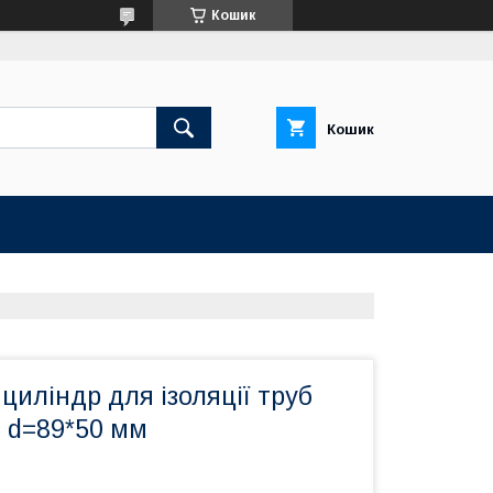
Кошик
Кошик
циліндр для ізоляції труб
 d=89*50 мм
м