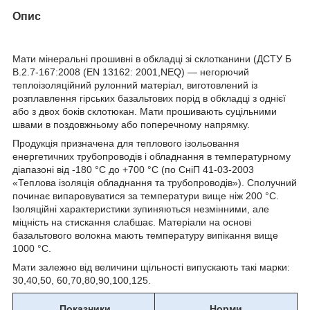
Опис
Мати мінеральні прошивні в обкладці зі склотканини (ДСТУ Б
В.2.7-167:2008 (EN 13162: 2001,NEQ) — негорючий
теплоізоляційний рулонний матеріал, виготовлений із
розплавлення гірських базальтових порід в обкладці з однієї
або з двох боків склотюкан. Мати прошивають суцільними
швами в поздовжньому або поперечному напрямку.
Продукція призначена для теплового ізольовання
енергетичних трубопроводів і обладнання в температурному
діапазоні від -180 °C до +700 °C (по СніП 41-03-2003
«Теплова ізоляція обладнання та трубопроводів»). Сполучний
починає випаровуватися за температури вище ніж 200 °C.
Ізоляційні характеристики зупиняються незмінними, але
міцність на стискання слабшає. Матеріали на основі
базальтового волокна мають температуру випікання вище
1000 °C.
Мати залежно від величини щільності випускають такі марки:
30,40,50, 60,70,80,90,100,125.
Показники
Норми