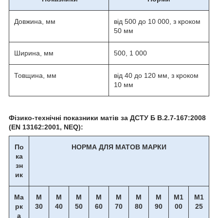
Довжина, мм
від 500 до 10 000, з кроком
50 мм
Ширина, мм
500, 1 000
Товщина, мм
від 40 до 120 мм, з кроком
10 мм
Фізико-технічні показники матів за ДСТУ Б В.2.7-167:2008
(EN 13162:2001, NEQ):
По
НОРМА ДЛЯ МАТОВ МАРКИ
ка
зн
ик
Ма
М
М
М
М
М
М
М
М1
М1
рк
30
40
50
60
70
80
90
00
25
а