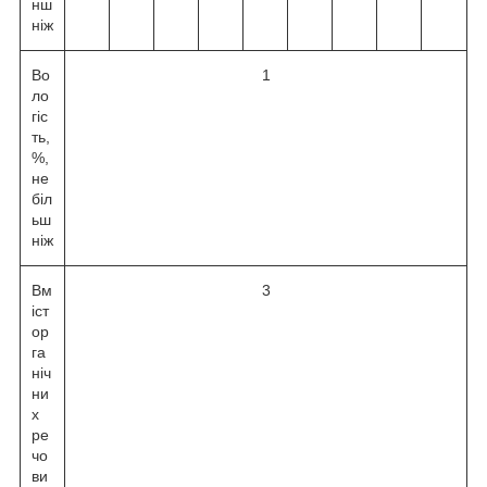
нш
ніж
Во
1
ло
гіс
ть,
%,
не
біл
ьш
ніж
Вм
3
іст
ор
га
ніч
ни
х
ре
чо
ви