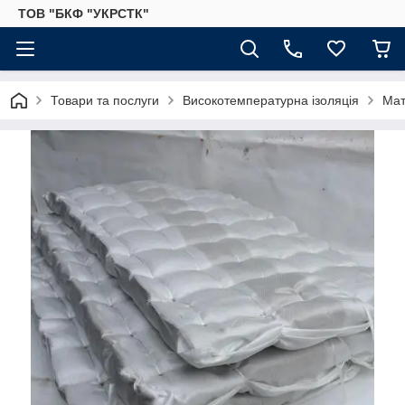
ТОВ "БКФ "УКРСТК"
Товари та послуги
Високотемпературна ізоляція
Мат