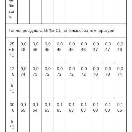
біл
ьш
а
Теплопровідність, Вт/(м·С), не більше, за температури
25
0,0
0,0
0,0
0,0
0,0
0,0
0,0
0,0
0,0
± 5
48
46
45
45
45
46
47
47
48
°С
12
0,0
0,0
0,0
0,0
0,0
0,0
0,0
0,0
0,0
5
74
73
72
72
72
72
70
70
74
±
5
°С
30
0,1
0,1
0,1
0,1
0,1
0,1
0,1
0,1
0,1
0
65
64
63
63
63
63
60
60
65
±
5
°С