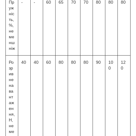
Пр
-
-
60
65
70
70
80
80
80
уж
ніс
ть,
%,
не
ме
нш
ніж
Ро
40
40
60
80
80
80
90
10
12
зр
0
0
ив
не
на
ва
нт
аж
ен
ня,
Н,
не
ме