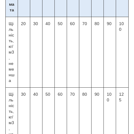
ма
та
Щі
20
30
40
50
60
70
80
90
10
ль
0
ніс
ть,
кг/
м3
,
не
ме
нш
а
Щі
30
40
50
60
70
80
90
10
12
ль
0
5
ніс
ть,
кг/
м3
,
не