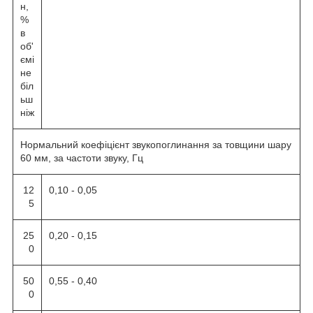
н,
%
в
об'
ємі
не
біл
ьш
ніж
Нормальний коефіцієнт звукопоглинання за товщини шару
60 мм, за частоти звуку, Гц
12
0,10 - 0,05
5
25
0,20 - 0,15
0
50
0,55 - 0,40
0