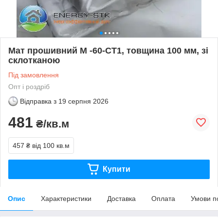
Мат прошивний М -60-СТ1, товщина 100 мм, зі
склотканою
Під замовлення
Опт і роздріб
Відправка з
19 серпня 2026
481
₴/кв.м
457 ₴
від 100 кв.м
Купити
Опис
Характеристики
Доставка
Оплата
Умови п