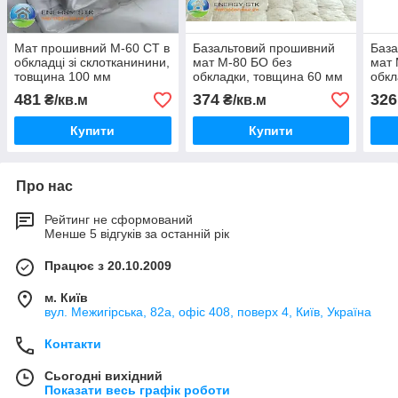
Мат прошивний М-60 СТ в
Базальтовий прошивний
База
обкладці зі склотканинини,
мат М-80 БО без
мат 
товщина 100 мм
обкладки, товщина 60 мм
обкл
481
374
326
₴/кв.м
₴/кв.м
Купити
Купити
Про нас
Рейтинг не сформований
Менше 5 відгуків за останній рік
Працює з 20.10.2009
м. Київ
вул. Межигірська, 82а, офіс 408, поверх 4, Київ, Україна
Контакти
Сьогодні вихідний
Показати весь графік роботи