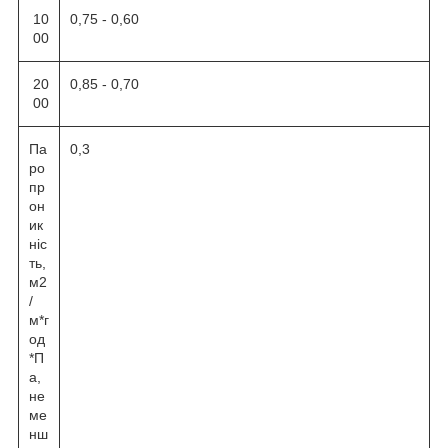
10
0,75 - 0,60
00
20
0,85 - 0,70
00
Па
0,3
ро
пр
он
ик
ніс
ть,
м2
/
м*г
од
*П
а,
не
ме
нш