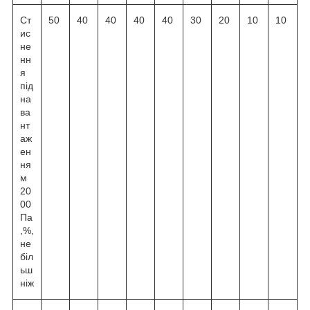
Ст
50
40
40
40
40
30
20
10
10
ис
не
нн
я
під
на
ва
нт
аж
ен
ня
м
20
00
Па
,%,
не
біл
ьш
ніж