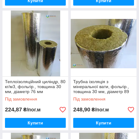
Купити
Купити
Теплоізоляційний циліндр, 80
Трубна ізоляція з
кг/м3, фольгір., товщина 30
мінеральної вати, фольгір.,
мм, діаметр 76 мм
товщина 30 мм, діаметр 89
мм
Під замовлення
Під замовлення
224,87
248,90
₴/пог.м
₴/пог.м
Купити
Купити