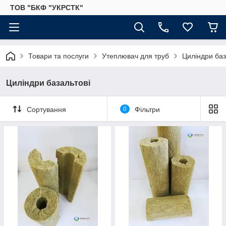
ТОВ "БКФ "УКРСТК"
Товари та послуги
Утеплювач для труб
Циліндри баз
Циліндри базальтові
Сортування
0
Фільтри