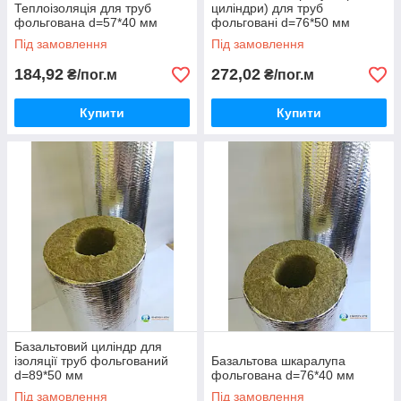
Теплоізоляція для труб
циліндри) для труб
фольгована d=57*40 мм
фольговані d=76*50 мм
Під замовлення
Під замовлення
184,92
272,02
₴/пог.м
₴/пог.м
Купити
Купити
Базальтовий циліндр для
ізоляції труб фольгований
Базальтова шкаралупа
d=89*50 мм
фольгована d=76*40 мм
Під замовлення
Під замовлення