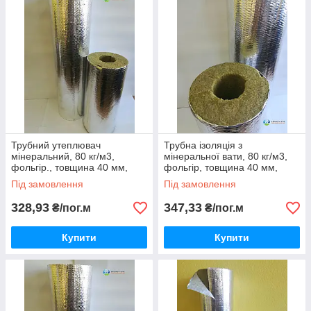
Трубний утеплювач
Трубна ізоляція з
мінеральний, 80 кг/м3,
мінеральної вати, 80 кг/м3,
фольгір., товщина 40 мм,
фольгір, товщина 40 мм,
діаметр 114 мм
діаметр 133 мм
Під замовлення
Під замовлення
328,93
347,33
₴/пог.м
₴/пог.м
Купити
Купити