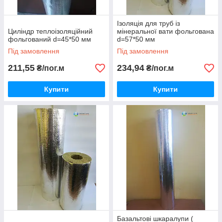
Ізоляція для труб із
Циліндр теплоізоляційний
мінеральної вати фольгована
фольгований d=45*50 мм
d=57*50 мм
Під замовлення
Під замовлення
211,55
234,94
₴/пог.м
₴/пог.м
Купити
Купити
Базальтові шкаралупи (