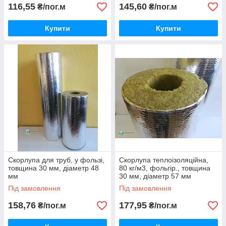
116,55
145,60
₴/пог.м
₴/пог.м
Купити
Купити
Скорлупа для труб, у фользі,
Скорлупа теплоізоляційна,
товщина 30 мм, діаметр 48
80 кг/м3, фольгір., товщина
мм
30 мм, діаметр 57 мм
Під замовлення
Під замовлення
158,76
177,95
₴/пог.м
₴/пог.м