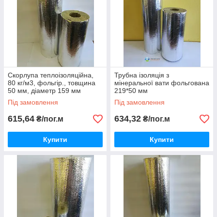
Скорлупа теплоізоляційна,
Трубна ізоляція з
80 кг/м3, фольгір., товщина
мінеральної вати фольгована
50 мм, діаметр 159 мм
219*50 мм
Під замовлення
Під замовлення
615,64
634,32
₴/пог.м
₴/пог.м
Купити
Купити