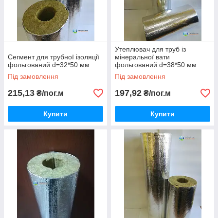
Утеплювач для труб із
Сегмент для трубної ізоляції
мінеральної вати
фольгований d=32*50 мм
фольгований d=38*50 мм
Під замовлення
Під замовлення
215,13
197,92
₴/пог.м
₴/пог.м
Купити
Купити