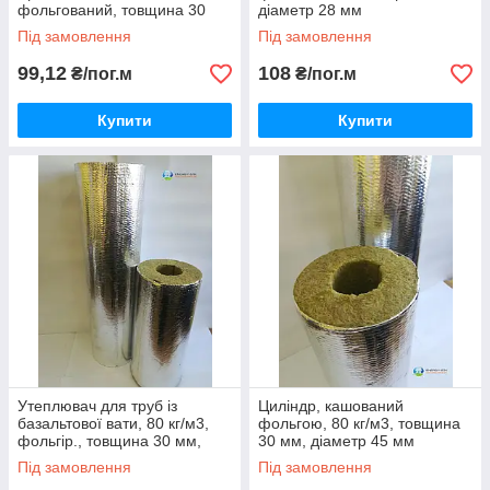
фольгований, товщина 30
діаметр 28 мм
мм, діаметр 21 мм
Під замовлення
Під замовлення
99,12
108
₴/пог.м
₴/пог.м
Купити
Купити
Утеплювач для труб із
Циліндр, кашований
базальтової вати, 80 кг/м3,
фольгою, 80 кг/м3, товщина
фольгір., товщина 30 мм,
30 мм, діаметр 45 мм
діаметр 32 мм
Під замовлення
Під замовлення