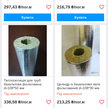
297,43
216,79
₴/пог.м
₴/пог.м
Купити
Купити
Теплоізоляція для труб
базальтова фольгована
Циліндр із базальтової вати
d=108*50 мм
фольгований d=108*30 мм
Під замовлення
Під замовлення
336,58
213,25
₴/пог.м
₴/пог.м