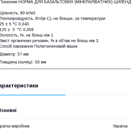
Показник НОРМА ДЛЯ БАЗАЛЬТОВИХ (МІНЕРАЛІВАТНИХ) ЦИЛЕН
Щільність, 80 кг/м3
Теплопровідність, Вт/(м·С), не більше, за температури
25 ± 5 °С 0,043
125 ± 5 °С 0,058
Вологість, %, не більш ніж 1
Вміст органічних речовин, % в об'ємі не більш ніж 3
Спосіб паковання Поліетиленовий мішок
Діаметр: 57 мм
Товщина ізоляції: 50 мм
арактеристики
Основні
раїна виробник
Україна