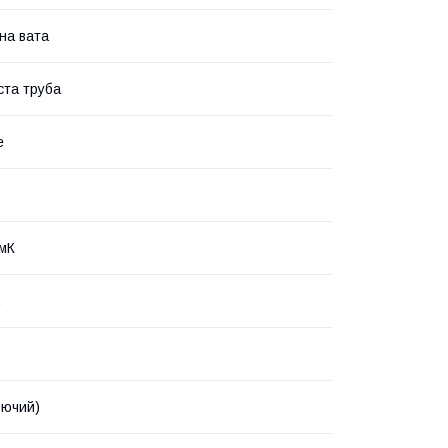
на вата
та труба
е
/мК
.
рючий)