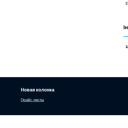
Е
І
Ц
Новая колонка
Прайс-листы