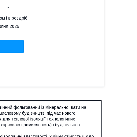
ом і в роздріб
рпня 2026
ційний фольгований із мінеральної вати на
мисловому будівництві під час нового
 для теплової ізоляції технологічних
 харчовою промисловість) і будівельного
ізоляційні властивості, хімічну стійкість щодо