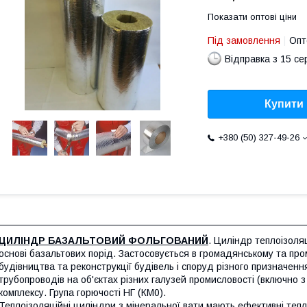
Показати оптові ціни
Під замовлення
Опт
Відправка з 15 се
Купити
+380 (50) 327-49-26
ЦИЛІНДР БАЗАЛЬТОВИЙ ФОЛЬГОВАНИЙ
. Циліндр теплоізоля
основі базальтових порід. Застосовується в громадянському та про
будівництва та реконструкції будівель і споруд різного призначення
трубопроводів на об'єктах різних галузей промисловості (включно з
комплексу. Група горючості НГ (КМ0).
Теплоізоляційні циліндри з мінеральної вати мають ефективні тепло