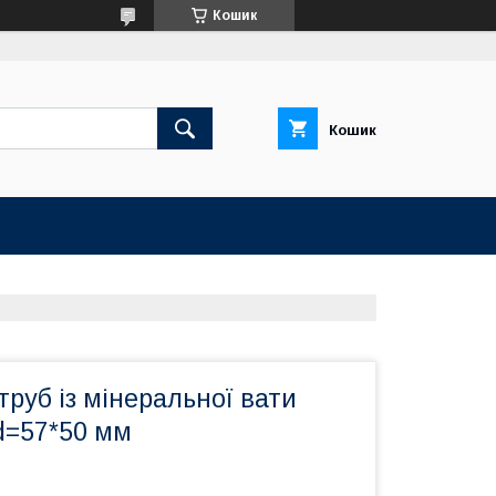
Кошик
Кошик
 труб із мінеральної вати
d=57*50 мм
м