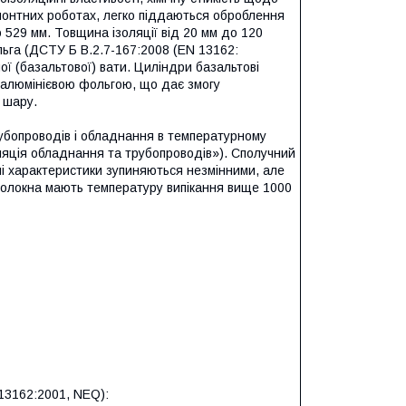
 ремонтних роботах, легко піддаються оброблення
 529 мм. Товщина ізоляції від 20 мм до 120
ьга (ДСТУ Б В.2.7-167:2008 (EN 13162:
ї (базальтової) вати. Циліндри базальтові
 алюмінієвою фольгою, що дає змогу
 шару.
убопроводів і обладнання в температурному
оляція обладнання та трубопроводів»). Сполучний
ні характеристики зупиняються незмінними, але
 волокна мають температуру випікання вище 1000
 13162:2001, NEQ):