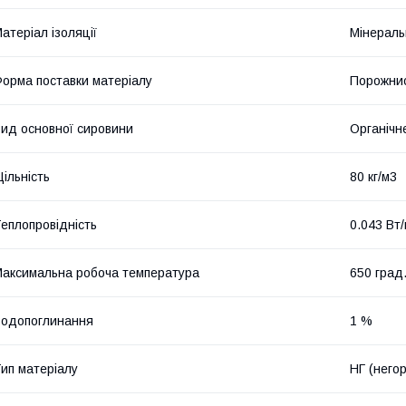
атеріал ізоляції
Мінераль
орма поставки матеріалу
Порожнис
ид основної сировини
Органічн
ільність
80 кг/м3
еплопровідність
0.043 Вт
аксимальна робоча температура
650 град
одопоглинання
1 %
ип матеріалу
НГ (него