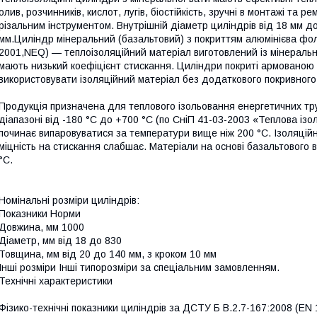
олив, розчинників, кислот, лугів, біостійкість, зручні в монтажі та
різальним інструментом. Внутрішній діаметр циліндрів від 18 мм до
мм.Циліндр мінеральний (базальтовий) з покриттям алюмінієва фол
2001,NEQ) — теплоізоляційний матеріал виготовлений із мінерально
мають низький коефіцієнт стискання. Циліндри покриті армованою
використовувати ізоляційний матеріал без додаткового покривного
Продукція призначена для теплового ізольовання енергетичних тр
діапазоні від -180 °C до +700 °C (по СніП 41-03-2003 «Теплова із
починає випаровуватися за температури вище ніж 200 °C. Ізоляцій
міцність на стискання слабшає. Матеріали на основі базальтового
°C.
Номінальні розміри циліндрів:
Показники Норми
Довжина, мм 1000
Діаметр, мм від 18 до 830
Товщина, мм від 20 до 140 мм, з кроком 10 мм
Інші розміри Інші типорозміри за спеціальним замовленням.
Технічні характеристики
Фізико-технічні показники циліндрів за ДСТУ Б В.2.7-167:2008 (EN