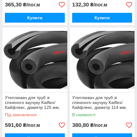
365,30
132,30
₴/пог.м
₴/пог.м
Купити
Купити
Утеплювач для труб зі
Утеплювач для труб зі
спіненого каучуку Kaiflex/
спіненого каучуку Kaiflex/
Кайфлекс, діаметр 125 мм,
Кайфлекс, діаметр 114 мм,
товщина 13 мм.
товщина 13 мм.
Під замовлення
В наявності
591,60
380,80
₴/пог.м
₴/пог.м