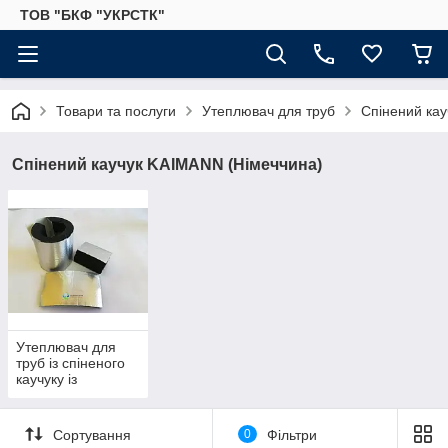
ТОВ "БКФ "УКРСТК"
Товари та послуги
Утеплювач для труб
Спінений кау
Спінений каучук KAIMANN (Німеччина)
Утеплювач для
труб із спіненого
каучуку із
захисним
покриттям
алюхолст для
Сортування
0
Фільтри
зовнішнього