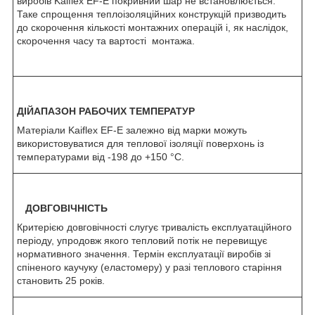
виробів Kaiflex EF-E покривний шар не встановлюється.
Таке спрощення теплоізоляційних конструкцій призводить
до скорочення кількості монтажних операцій і, як наслідок,
скорочення часу та вартості монтажа.
ДІЙАПАЗОН РАБОЧИХ ТЕМПЕРАТУР
Матеріали Kaiflex EF-E залежно від марки можуть
використовуватися для теплової ізоляції поверхонь із
температурами від -198 до +150 °C.
ДОВГОВІЧНІСТЬ
Критерією довговічності слугує тривалість експлуатаційного
періоду, упродовж якого тепловий потік не перевищує
нормативного значення. Термін експлуатації виробів зі
спіненого каучуку (еластомеру) у разі теплового старіння
становить 25 років.