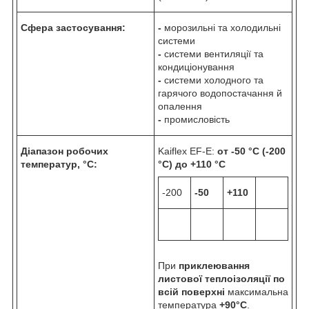
Сфера застосування:
-
морозильні та холодильні
системи
-
системи вентиляції та
кондиціонування
-
системи холодного та
гарячого водопостачання й
опалення
-
промисловість
Діапазон робочих
Kaiflex EF-E:
от -50 °C (-200
температур, °C:
°C) до +110 °C
-200
-50
+110
При
приклеювання
листової теплоізоляції по
всій поверхні
максимальна
температура
+90°C
.