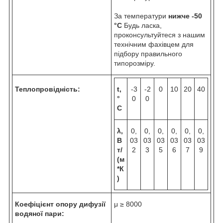
За температури
нижче -50
°C
Будь ласка,
проконсультуйтеся з нашим
технічним фахівцем для
підбору правильного
типорозміру.
Теплопровідність:
t,
-3
-2
0
10
20
40
°
0
0
C
λ,
0,
0,
0,
0,
0,
0,
В
03
03
03
03
03
03
т/
2
3
5
6
7
9
(м
*К
)
Коефіцієнт опору дифузії
μ ≥ 8000
водяної пари: