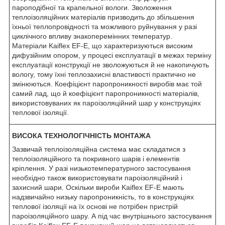
пароподібної та крапельної вологи. Зволоження
теплоізоляційних матеріалів призводить до збільшення
їхньої теплопровідності та можливого руйнування у разі
циклічного впливу знакоперемінних температур.
Матеріали Kaiflex EF-E, що характеризуються високим
дифузійним опором, у процесі експлуатації в межах терміну
експлуатації конструкції не зволожуються й не накопичують
вологу, тому їхні теплозахисні властивості практично не
змінюються. Коефіцієнт паропроникності виробів має той
самий лад, що й коефіцієнт паропроникності матеріалів,
використовуваних як пароізоляційний шар у конструкціях
теплової ізоляції.
ВИСОКА ТЕХНОЛОГІЧНІСТЬ МОНТАЖА
Зазвичай теплоізоляційна система має складатися з
теплоізоляційного та покривного шарів і елементів
кріплення. У разі низькотемпературного застосування
необхідно також використовувати пароізоляційний і
захисний шари. Оскільки вироби Kaiflex EF-E мають
надзвичайно низьку паропроникність, то в конструкціях
теплової ізоляції на їх основі не потрібен пристрій
пароізоляційного шару. А під час внутрішнього застосування