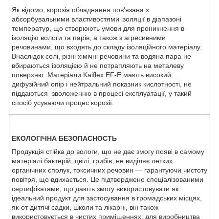
Як відомо, корозія обладнання пов'язана з
абсорбувальними властивостями ізоляції в діапазоні
температур, що створюють умови для проникнення в
ізоляцію вологи та парів, а також з агресивними
речовинами, що входять до складу ізоляційного матеріалу.
Внаслідок солі, різні хімічні речовини та водяна пара не
вбираються ізоляцією й не потрапляють на металеву
поверхню. Матеріали Kaiflex EF-E мають високий
дифузійний опір і нейтральний показник кислотності, не
піддаються зволоженню в процесі експлуатації, у такий
спосіб усуваючи процес корозії.
ЕКОЛОГІЧНА БЕЗОПАСНОСТЬ
Продукція стійка до вологи, що не дає змогу появі в самому
матеріалі бактерій, цвілі, грибів, не виділяє летких
органічних сполук, токсичних речовин — гарантуючи чистоту
повітря, що вдихається. Це підтверджено спеціалізованими
сертифікатами, що дають змогу використовувати як
ідеальний продукт для застосування в громадських місцях,
як-от дитячі садки, школи та лікарні, він також
використовується в чистих приміщеннях: для виробництва