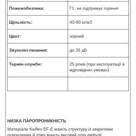
Пожежобезпека:
Г1, не підтримує горіння
Щільність:
40-80 кг/м
3
Цвет:
чорний
Звукопоглинання:
до 35 дБ
Термін служби:
25 років (при експлуатації в
відповідних умовах)
НИЗКА ПАРОПРОНИКНІСТЬ
Матеріали Kaiflex EF-E мають структуру із закритими
осередками й тому мають високий опір дифузії