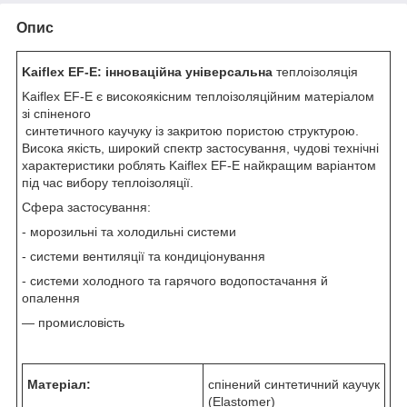
Опис
Kaiflex EF-E: інноваційна універсальна
теплоізоляція
Kaiflex EF-E є високоякісним теплоізоляційним матеріалом
зі спіненого
синтетичного каучуку із закритою пористою структурою.
Висока якість, широкий спектр застосування, чудові технічні
характеристики роблять Kaiflex EF-E найкращим варіантом
під час вибору теплоізоляції.
Сфера застосування:
- морозильні та холодильні системи
- системи вентиляції та кондиціонування
- системи холодного та гарячого водопостачання й
опалення
— промисловість
Матеріал:
спінений синтетичний каучук
(Elastomer)