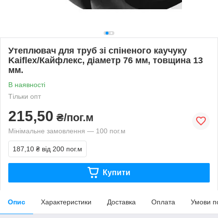
Утеплювач для труб зі спіненого каучуку
Kaiflex/Кайфлекс, діаметр 76 мм, товщина 13
мм.
В наявності
Тільки опт
215,50
₴/пог.м
Мінімальне замовлення — 100 пог.м
187,10 ₴
від 200 пог.м
Купити
Опис
Характеристики
Доставка
Оплата
Умови п