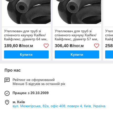
Утеплювач для труб зі
Утеплювач для труб зі
Утеп
спіненого каучуку Kaiflex/
спіненого каучуку Kaiflex/
спін
Кайфлекс, діаметр 64 мм,
Кайфлекс, діаметр 57 мм,
Кайф
товщина 13 мм.
товщина 19 мм.
товщ
189,60
306,40
258
₴/пог.м
₴/пог.м
Купити
Купити
Про нас
Рейтинг не сформований
Менше 5 відгуків за останній рік
Працює з 20.10.2009
м. Київ
вул. Межигірська, 82а, офіс 408, поверх 4, Київ, Україна