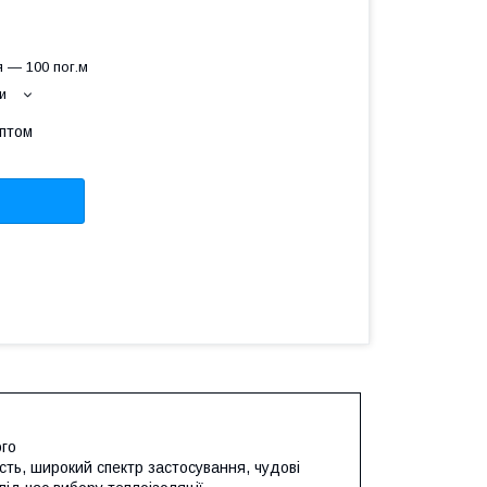
м
 — 100 пог.м
и
оптом
ого
сть, широкий спектр застосування, чудові