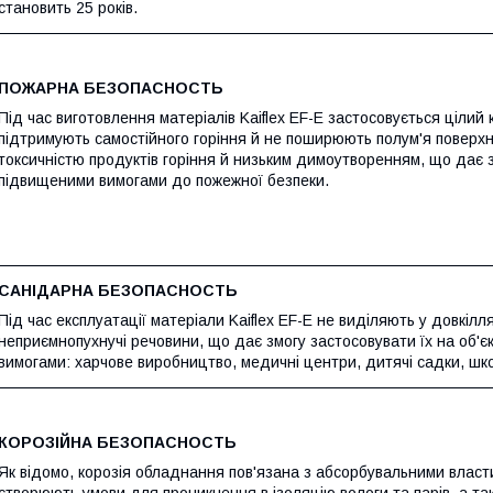
становить 25 років.
ПОЖАРНА БЕЗОПАСНОСТЬ
Під час виготовлення матеріалів Kaiflex EF-E застосовується цілий 
підтримують самостійного горіння й не поширюють полум'я поверх
токсичністю продуктів горіння й низьким димоутворенням, що дає зм
підвищеними вимогами до пожежної безпеки.
САНІДАРНА БЕЗОПАСНОСТЬ
Під час експлуатації матеріали Kaiflex EF-E не виділяють у довкілля
неприємнопухнучі речовини, що дає змогу застосовувати їх на об'єк
вимогами: харчове виробництво, медичні центри, дитячі садки, шк
КОРОЗІЙНА БЕЗОПАСНОСТЬ
Як відомо, корозія обладнання пов'язана з абсорбувальними власти