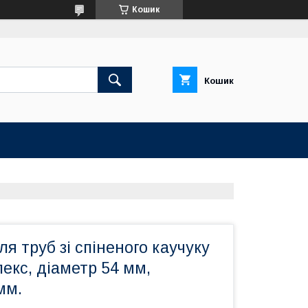
Кошик
Кошик
я труб зі спіненого каучуку
лекс, діаметр 54 мм,
мм.