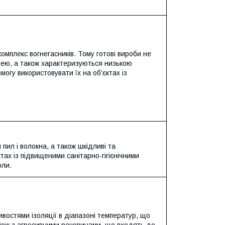
комплекс вогнегасників. Тому готові вироби не
нею, а також характеризуються низькою
огу використовувати їх на об'єктах із
 пил і волокна, а також шкідливі та
тах із підвищеними санітарно-гігієнічними
оли.
востями ізоляції в діапазоні температур, що