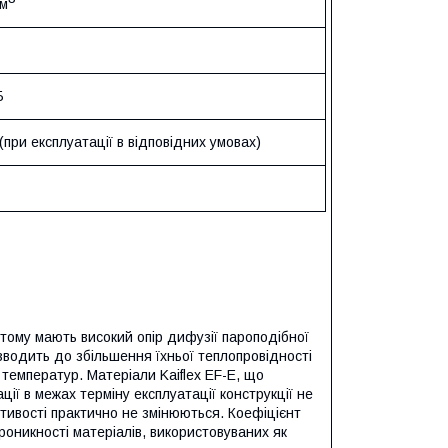
/м
Б
 (при експлуатації в відповідних умовах)
 тому мають високий опір дифузії пароподібної
зводить до збільшення їхньої теплопровідності
 температур. Матеріали Kaiflex EF-E, що
ії в межах терміну експлуатації конструкції не
стивості практично не змінюються. Коефіцієнт
роникності матеріалів, використовуваних як