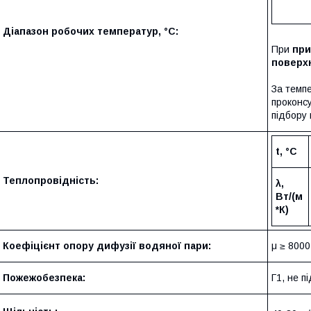
Діапазон робочих температур, °C:
При
при
поверх
За темп
проконс
підбору 
t, °C
Теплопровідність:
λ,
Вт/(м
*К)
Коефіцієнт опору дифузії водяної пари:
μ ≥ 8000
Пожежобезпека:
Г1, не п