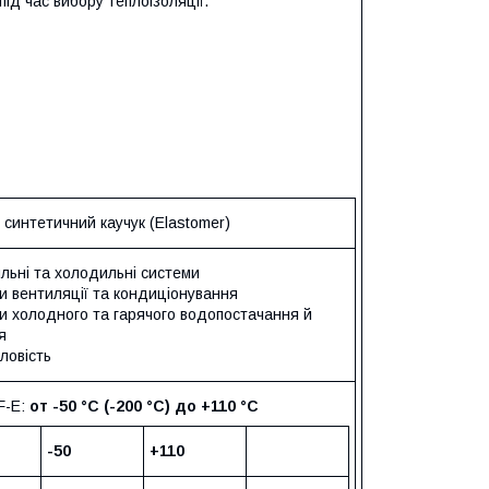
під час вибору теплоізоляції.
 синтетичний каучук (Elastomer)
льні та холодильні системи
 вентиляції та кондиціонування
и холодного та гарячого водопостачання й
я
ловість
EF-E:
от -50 °C (-200 °C) до +110 °C
-50
+110