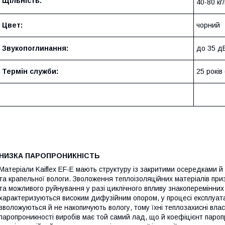
Щільність:
40-80 кг
Цвет:
чорний
Звукопоглинання:
до 35 д
Термін служби:
25 років
НИЗКА ПАРОПРОНИКНІСТЬ
Матеріали Kaiflex EF-E мають структуру із закритими осередками й
та крапельної вологи. Зволоження теплоізоляційних матеріалів при
та можливого руйнування у разі циклічного впливу знакоперемінних
характеризуються високим дифузійним опором, у процесі експлуатац
зволожуються й не накопичують вологу, тому їхні теплозахисні вла
паропроникності виробів має той самий лад, що й коефіцієнт пароп