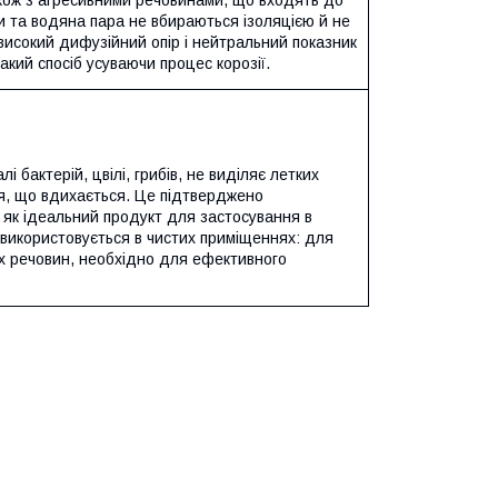
акож з агресивними речовинами, що входять до
ини та водяна пара не вбираються ізоляцією й не
високий дифузійний опір і нейтральний показник
акий спосіб усуваючи процес корозії.
і бактерій, цвілі, грибів, не виділяє летких
ря, що вдихається. Це підтверджено
 як ідеальний продукт для застосування в
ж використовується в чистих приміщеннях: для
их речовин, необхідно для ефективного