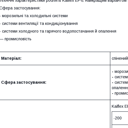
технічні характеристики роблять Kaiflex EF-E найкращим варіантом 
Сфера застосування:
- морозильні та холодильні системи
- системи вентиляції та кондиціонування
- системи холодного та гарячого водопостачання й опалення
— промисловість
Матеріал:
спінений
-
морози
-
системи
Сфера застосування:
-
систем
опаленн
-
промис
Kaiflex 
-200