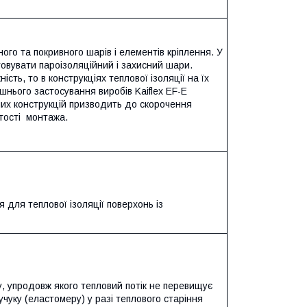
го та покривного шарів і елементів кріплення. У
овувати пароізоляційний і захисний шари.
сть, то в конструкціях теплової ізоляції на їх
ішнього застосування виробів Kaiflex EF-E
их конструкцій призводить до скорочення
ртості монтажа.
 для теплової ізоляції поверхонь із
у, упродовж якого тепловий потік не перевищує
учуку (еластомеру) у разі теплового старіння