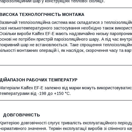
пароізоляційний шар у конструкціях теплової ізоляції.
ВИСОКА ТЕХНОЛОГІЧНІСТЬ МОНТАЖА
Зазвичай теплоізоляційна система має складатися з теплоізоляційно
разі низькотемпературного застосування необхідно також використ
Оскільки вироби Kaiflex EF-E мають надзвичайно низьку паропроникні
основі не потрібен пристрій пароізоляційного шару. А під час внутр
покривний шар не встановлюється. Таке спрощення теплоізоляційн
кількості монтажних операцій і, як наслідок, скорочення часу та ва
ДІЙАПАЗОН РАБОЧИХ ТЕМПЕРАТУР
Матеріали Kaiflex EF-E залежно від марки можуть використовуватися
температурами від -198 до +150 °C.
ДОВГОВІЧНІСТЬ
Критерією довговічності слугує тривалість експлуатаційного період
нормативного значення. Термін експлуатації виробів зі спіненого ка