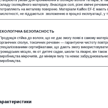
створюють умови для проникнення в ізоляцію вологи та парів, а т
складу ізоляційного матеріалу. Внаслідок солі, різні хімічні речов
потрапляють на металеву поверхню. Матеріали Kaiflex EF-E мають 
кислотності, не піддаються зволоженню в процесі експлуатації, у т
ЕКОЛОГІЧНА БЕЗОПАСНОСТЬ
Продукція стійка до вологи, що не дає змогу появі в самому матеріал
органічних сполук, токсичних речовин — гарантуючи чистоту повіт
спеціалізованими сертифікатами, що дають змогу використовувати
громадських місцях, як-от дитячі садки, школи та лікарні, він тако
виробництва мікрочипів, де мінімум пилу та немає забруднювальн
виробництва.
арактеристики