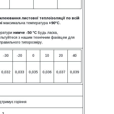
клеювання листової теплоізоляції по всій
ні
максимальна температура
+90°C
.
ератури
нижче -50 °C
Будь ласка,
ультуйтеся з нашим технічним фахівцем для
правильного типорозміру.
-30
-20
0
10
20
40
0,032
0,033
0,035
0,036
0,037
0,039
ідтримує горіння
3