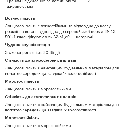
Граничні відхилення за довжиною та
±3
шириною, мм
Вогнестійкість
Ланцюгові плити є вогнестійкими та відповідно до класу
реакції на вогонь відповідно до європейської норми EN 13
501-1 класифікуються як A2-s1,d0 — негорючі.
Чудова звукоізоляція
Звуконепроникність 30-35 дБ.
Стійкість до атмосферних впливів
Ланцюгові плити є найкращим будівельним матеріалом для
вологого середовища завдяки їх вологостійкості.
Морозостійкість
Ланцюгові плити є морозостійкими.
Стійкість до атмосферних впливів
Ланцюгові плити є найкращим будівельним матеріалом для
вологого середовища завдяки їх вологостійкості.
Морозостійкість
Ланцюгові плити є морозостійкими.