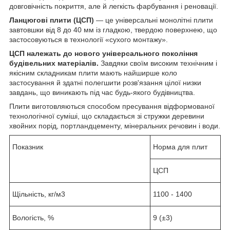
довговічність покриття, але й легкість фарбування і реновації.
Ланцюгові плити (ЦСП)
— це універсальні монолітні плити
завтовшки від 8 до 40 мм із гладкою, твердою поверхнею, що
застосовуються в технології «сухого монтажу».
ЦСП належать до нового універсального покоління
будівельних матеріалів.
Завдяки своїм високим технічним і
якісним складникам плити мають найширше коло
застосування й здатні полегшити розв'язання цілої низки
завдань, що виникають під час будь-якого будівництва.
Плити виготовляються способом пресування відформованої
технологічної суміші, що складається зі стружки деревини
хвойних порід, портландцементу, мінеральних речовин і води.
Показник
Норма для плит
ЦСП
Щільність, кг/м
3
1100 - 1400
Вологість, %
9 (±3)