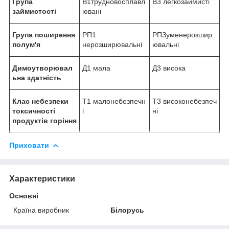
Група
В1трудновосплавл
В3 легкозаймисті
займистості
ювані
Група поширення
РП1
РПЗуменерозшир
полум'я
нерозширювальні
ювальні
Димоутворювал
Д1 мала
Д3 висока
ьна здатність
Клас небезпеки
Т1 малонебезпечн
Т3 високонебезпеч
токсичності
і
ні
продуктів горіння
Приховати
Характеристики
Основні
Країна виробник
Білорусь