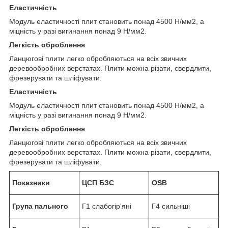
Еластичність
Модуль еластичності плит становить понад 4500 Н/мм
2
, а
міцність у разі вигинання понад 9 Н/мм
2
.
Легкість оброблення
Ланцюгові плити легко обробляються на всіх звичних
деревообробних верстатах. Плити можна різати, свердлити,
фрезерувати та шліфувати.
Еластичність
Модуль еластичності плит становить понад 4500 Н/мм
2
, а
міцність у разі вигинання понад 9 Н/мм
2
.
Легкість оброблення
Ланцюгові плити легко обробляються на всіх звичних
деревообробних верстатах. Плити можна різати, свердлити,
фрезерувати та шліфувати.
Показники
ЦСП БЗС
OSB
Група пального
Г1 слабогір'яні
Г4 сильніші