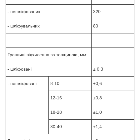
- нешліфованих
320
- шліфувальних
80
Граничні відхилення за товщиною, мм:
- шліфовані
± 0,3
- нешліфовані
8-10
±0,6
12-16
±0,8
18-28
±1,0
30-40
±1,4