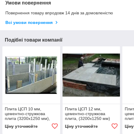
Умови повернення
Повернення товару впродовж 14 днів за домовленістю
Всі умови повернення
Подібні товари компанії
Плита ЦСП 10 мм,
Плита ЦСП 12 мм,
Плит
цементно-стружкова
цементно-стружкова
цеме
плита (3200х1250 мм),
плита, (3200х1250 мм)
плит
виготовлення незнімної
для підлогових покриттів і
виго
Ціну уточнюйте
Ціну уточнюйте
Цін
опалубки
основ під підлоги
опал