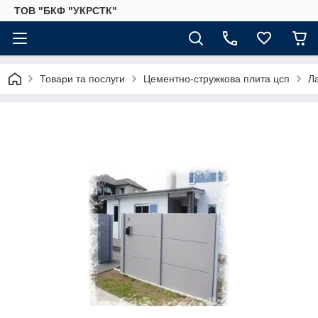
ТОВ "БКФ "УКРСТК"
Товари та послуги
Цементно-стружкова плита цсп
Л