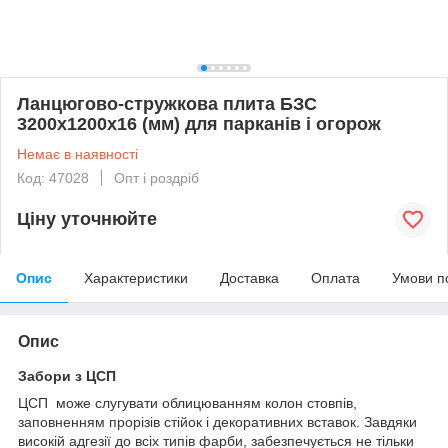
Ланцюгово-стружкова плита БЗС
3200х1200х16 (мм) для парканів і огорож
Немає в наявності
Код: 47028
Опт і роздріб
Ціну уточнюйте
Опис
Характеристики
Доставка
Оплата
Умови п
Опис
Забори з ЦСП
ЦСП може слугувати облицюванням колон стовпів,
заповненням прорізів стійок і декоративних вставок. Завдяки
високій адгезії до всіх типів фарби, забезпечується не тільки