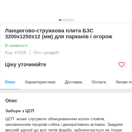
Ланцюгово-стружкова плита БЗС
3200х1250х12 (мм) для парканів і огорож
В наявності
Код: 47028
Опт і роздріб
Ціну уточнюйте
Опис
Характеристики
Доставка
Оплата
Умови п
Опис
Забори з ЦСП
ЦСП може слугувати облицюванням колон стовпів,
заповненням прорізів стійок і декоративних вставок. Завдяки
високій адгезії до всіх типів фарби, забезпечується не тільки