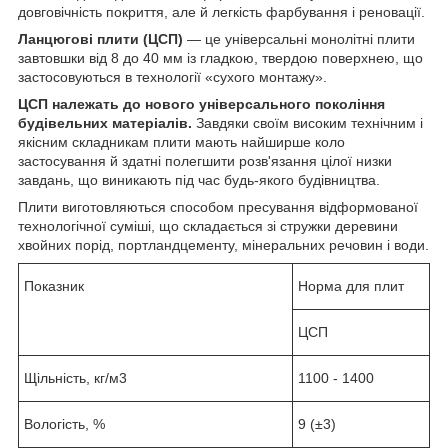
довговічність покриття, але й легкість фарбування і реновації.
Ланцюгові плити (ЦСП)
— це універсальні монолітні плити
завтовшки від 8 до 40 мм із гладкою, твердою поверхнею, що
застосовуються в технології «сухого монтажу».
ЦСП належать до нового універсального покоління
будівельних матеріалів.
Завдяки своїм високим технічним і
якісним складникам плити мають найширше коло
застосування й здатні полегшити розв'язання цілої низки
завдань, що виникають під час будь-якого будівництва.
Плити виготовляються способом пресування відформованої
технологічної суміші, що складається зі стружки деревини
хвойних порід, портландцементу, мінеральних речовин і води.
Показник
Норма для плит
ЦСП
Щільність, кг/м
3
1100 - 1400
Вологість, %
9 (±3)