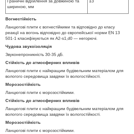
Граничні відхилення за довжиною та
±3
шириною, мм
Вогнестійкість
Ланцюгові плити є вогнестійкими та відповідно до класу
реакції на вогонь відповідно до європейської норми EN 13
501-1 класифікуються як A2-s1,d0 — негорючі.
Чудова звукоізоляція
Звуконепроникність 30-35 дБ.
Стійкість до атмосферних впливів
Ланцюгові плити є найкращим будівельним матеріалом для
вологого середовища завдяки їх вологостійкості.
Морозостійкість
Ланцюгові плити є морозостійкими.
Стійкість до атмосферних впливів
Ланцюгові плити є найкращим будівельним матеріалом для
вологого середовища завдяки їх вологостійкості.
Морозостійкість
Ланцюгові плити є морозостійкими.