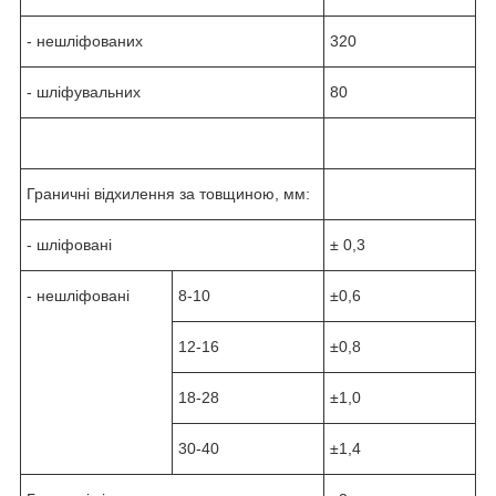
- нешліфованих
320
- шліфувальних
80
Граничні відхилення за товщиною, мм:
- шліфовані
± 0,3
- нешліфовані
8-10
±0,6
12-16
±0,8
18-28
±1,0
30-40
±1,4