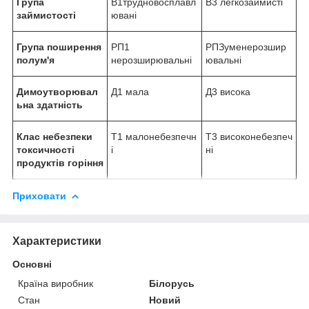
Група
В1трудновосплавл
В3 легкозаймисті
займистості
ювані
Група поширення
РП1
РПЗуменерозшир
полум'я
нерозширювальні
ювальні
Димоутворювал
Д1 мала
Д3 висока
ьна здатність
Клас небезпеки
Т1 малонебезпечн
Т3 високонебезпеч
токсичності
і
ні
продуктів горіння
Приховати
Характеристики
Основні
Країна виробник
Білорусь
Стан
Новий