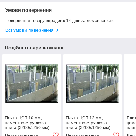
Умови повернення
Повернення товару впродовж 14 днів за домовленістю
Всі умови повернення
Подібні товари компанії
Плита ЦСП 10 мм,
Плита ЦСП 12 мм,
Плит
цементно-стружкова
цементно-стружкова
цеме
плита (3200х1250 мм),
плита (3200х1250 мм),
плит
виготовлення незнімної
виготовлення незнімної
для 
Ціну уточнюйте
Ціну уточнюйте
Цін