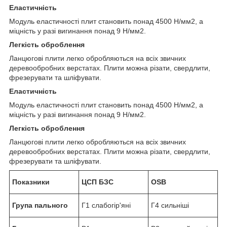
Еластичність
Модуль еластичності плит становить понад 4500 Н/мм
2
, а
міцність у разі вигинання понад 9 Н/мм
2
.
Легкість оброблення
Ланцюгові плити легко обробляються на всіх звичних
деревообробних верстатах. Плити можна різати, свердлити,
фрезерувати та шліфувати.
Еластичність
Модуль еластичності плит становить понад 4500 Н/мм
2
, а
міцність у разі вигинання понад 9 Н/мм
2
.
Легкість оброблення
Ланцюгові плити легко обробляються на всіх звичних
деревообробних верстатах. Плити можна різати, свердлити,
фрезерувати та шліфувати.
Показники
ЦСП БЗС
OSB
Група пального
Г1 слабогір'яні
Г4 сильніші