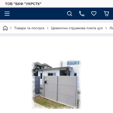
ТОВ "БКФ "УКРСТК"
Товари та послуги
Цементно-стружкова плита цсп
Л