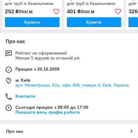
для труб із базальтовою
для труб із базальтовою
для 
або каучуковою
або каучуковою
або 
252
401
326
₴/пог.м
₴/пог.м
теплоізоляцією
теплоізоляцією
тепл
Купити
Купити
Про нас
Рейтинг не сформований
Менше 5 відгуків за останній рік
Працює з 20.10.2009
м. Київ
вул. Межигірська, 82а, офіс 408, поверх 4, Київ, Україна
Контакти
Сьогодні працює з 09:00 до 17:00
Показати весь графік роботи
Про нас