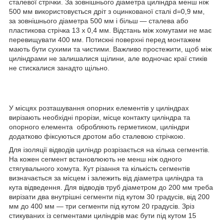
сталевої стрічки. За зовнішнього діаметра циліндра менш ніж
500 мм використовується дріт з оцинкованої сталі d=0,9 мм,
за зовнішнього діаметра 500 мм і більш — сталева або
пластикова стрічка 13 х 0,4 мм. Відстань між хомутами не має
перевищувати 400 мм. Потискні поверхні перед монтажем
мають бути сухими та чистими. Важливо простежити, щоб між
циліндрами не залишалися щілини, але водночас краї стиків
не стискалися занадто щільно.
У місцях розташування опорних елементів у циліндрах
вирізають необхідні прорізи, місце контакту циліндра та
опорного елемента обробляють герметиком, циліндри
додатково фіксуються дротом або сталевою стрічкою.
Для ізоляції відводів циліндр розрізається на кілька сегментів.
На кожен сегмент встановлюють не менш ніж одного
стягувального хомута. Кут різання та кількість сегментів
визначається за місцем і залежить від діаметра циліндра та
кута відведення. Для відводів труб діаметром до 200 мм треба
вирізати два внутрішні сегменти під кутом 30 градусів, від 200
мм до 400 мм — три сегменти під кутом 20 градусів. Зріз
стикуваних із сегментами циліндрів має бути під кутом 15