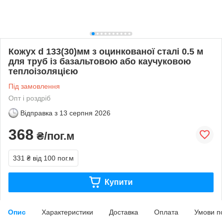
Кожух d 133(30)мм з оцинкованої сталі 0.5 м
для труб із базальтовою або каучуковою
теплоізоляцією
Під замовлення
Опт і роздріб
Відправка з
13 серпня 2026
368
₴/пог.м
331 ₴
від 100 пог.м
Купити
Опис
Характеристики
Доставка
Оплата
Умови п