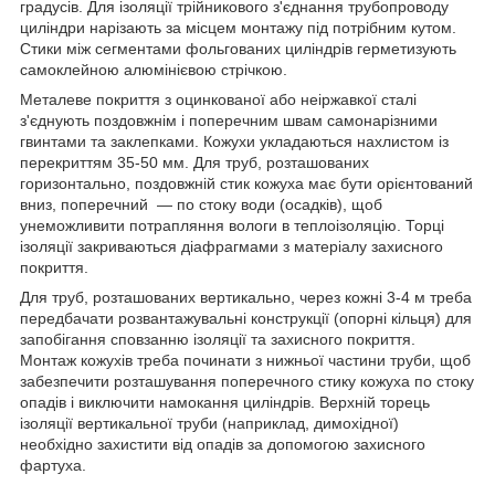
градусів. Для ізоляції трійникового з'єднання трубопроводу
циліндри нарізають за місцем монтажу під потрібним кутом.
Стики між сегментами фольгованих циліндрів герметизують
самоклейною алюмінієвою стрічкою.
Металеве покриття з оцинкованої або неіржавкої сталі
з'єднують поздовжнім і поперечним швам самонарізними
гвинтами та заклепками. Кожухи укладаються нахлистом із
перекриттям 35-50 мм. Для труб, розташованих
горизонтально, поздовжній стик кожуха має бути орієнтований
вниз, поперечний — по стоку води (осадків), щоб
унеможливити потрапляння вологи в теплоізоляцію. Торці
ізоляції закриваються діафрагмами з матеріалу захисного
покриття.
Для труб, розташованих вертикально, через кожні 3-4 м треба
передбачати розвантажувальні конструкції (опорні кільця) для
запобігання сповзанню ізоляції та захисного покриття.
Монтаж кожухів треба починати з нижньої частини труби, щоб
забезпечити розташування поперечного стику кожуха по стоку
опадів і виключити намокання циліндрів. Верхній торець
ізоляції вертикальної труби (наприклад, димохідної)
необхідно захистити від опадів за допомогою захисного
фартуха.