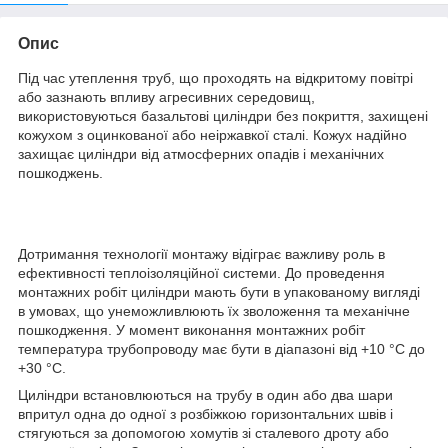
Опис
Під час утеплення труб, що проходять на відкритому повітрі
або зазнають впливу агресивних середовищ,
використовуються базальтові циліндри без покриття, захищені
кожухом з оцинкованої або неіржавкої сталі. Кожух надійно
захищає циліндри від атмосферних опадів і механічних
пошкоджень.
Дотримання технології монтажу відіграє важливу роль в
ефективності теплоізоляційної системи. До проведення
монтажних робіт циліндри мають бути в упакованому вигляді
в умовах, що унеможливлюють їх зволоження та механічне
пошкодження. У момент виконання монтажних робіт
температура трубопроводу має бути в діапазоні від +10 °C до
+30 °C.
Циліндри встановлюються на трубу в один або два шари
впритул одна до одної з розбіжкою горизонтальних швів і
стягуються за допомогою хомутів зі сталевого дроту або