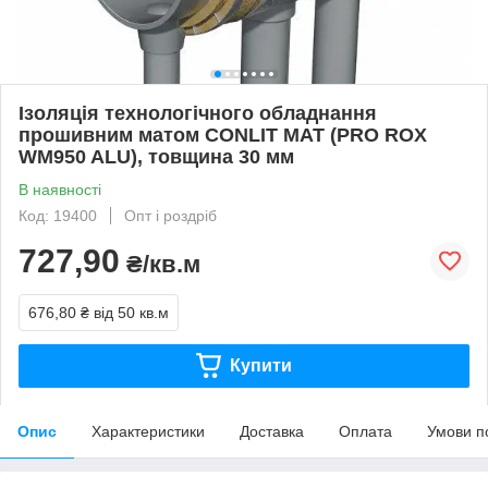
Ізоляція технологічного обладнання
прошивним матом CONLIT MAT (PRO ROX
WM950 ALU), товщина 30 мм
В наявності
Код: 19400
Опт і роздріб
727,90
₴/кв.м
676,80 ₴
від 50 кв.м
Купити
Опис
Характеристики
Доставка
Оплата
Умови п