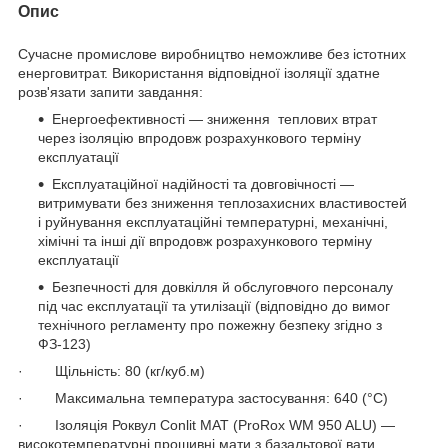
Опис
Сучасне промислове виробництво неможливе без істотних
енерговитрат. Використання відповідної ізоляції здатне
розв'язати запити завдання:
Енергоефективності — зниження теплових втрат
через ізоляцію впродовж розрахункового терміну
експлуатації
Експлуатаційної надійності та довговічності —
витримувати без зниження теплозахисних властивостей
і руйнування експлуатаційні температурні, механічні,
хімічні та інші дії впродовж розрахункового терміну
експлуатації
Безпечності для довкілля й обслуговчого персоналу
під час експлуатації та утилізації (відповідно до вимог
технічного регламенту про пожежну безпеку згідно з
ФЗ-123)
· Щільність: 80 (кг/куб.м)
· Максимальна температура застосування: 640 (°C)
· Ізоляція Роквул Conlit MAT (ProRox WM 950 ALU) —
високотемпературні прошивні мати з базальтової вати.