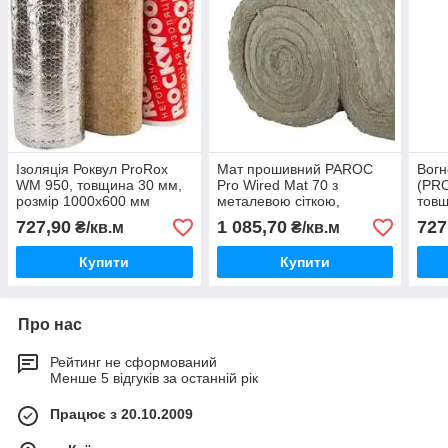
Ізоляція Роквул ProRox
Мат прошивний PAROC
Вогн
WM 950, товщина 30 мм,
Pro Wired Mat 70 з
(PR
розмір 1000х600 мм
металевою сіткою,
товщ
товщина 100 мм
727,90
1 085,70
727
₴/кв.м
₴/кв.м
Купити
Купити
Про нас
Рейтинг не сформований
Менше 5 відгуків за останній рік
Працює з 20.10.2009