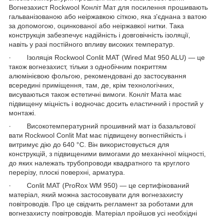
Вогнезахист Rockwool Конліт Мат для посилення прошивають
гальванізованою або неіржавкою сіткою, яка з'єднана з ватою
за допомогою, оцинкованої або неіржавкої нитки. Така
конструкція забезпечує надійність і довговічність ізоляції,
навіть у разі постійного впливу високих температур.
· Ізоляція Rockwool Conlit MAT (Wired Mat 950 ALU) — це
також вогнезахист, тільки з однобічним покриттям
алюмінієвою фольгою, рекомендовані до застосування
всередині приміщення, там, де, крім технологічних,
висуваються також естетичні вимоги. Конліт Мата має
підвищену міцність і водночас досить еластичний і простий у
монтажі.
· Високотемпературний прошивний мат із базальтової
вати Rockwool Conlit Mat має підвищену вогнестійкість і
витримує дію до 640 °C. Він використовується для
конструкцій, з підвищеними вимогами до механічної міцності,
до яких належать трубопроводи квадратного та круглого
перерізу, плоскі поверхні, арматура.
· Conlit MAT (ProRox WM 950) — це сертифікований
матеріал, який можна застосовувати для вогнезахисту
повітроводів. Про це свідчить регламент за роботами для
вогнезахисту повітроводів. Матеріал пройшов усі необхідні