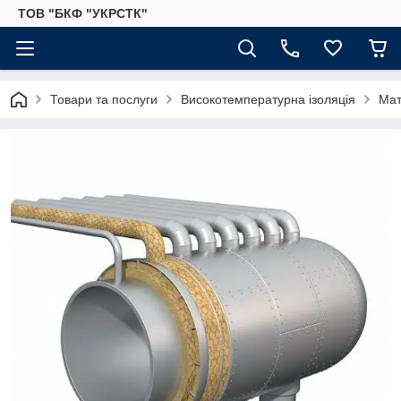
ТОВ "БКФ "УКРСТК"
Товари та послуги
Високотемпературна ізоляція
Мат