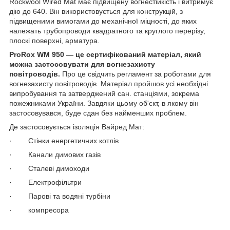
Rockwool Wired Mat має підвищену вогнестійкість і витримує
дію до 640. Він використовується для конструкцій, з
підвищеними вимогами до механічної міцності, до яких
належать трубопроводи квадратного та круглого перерізу,
плоскі поверхні, арматура.
ProRox WM 950 — це сертифікований матеріал, який
можна застосовувати для вогнезахисту
повітроводів.
Про це свідчить регламент за роботами для
вогнезахисту повітроводів. Матеріал пройшов усі необхідні
випробування та затверджений сан. станціями, зокрема
пожежниками України. Завдяки цьому об'єкт, в якому він
застосовувався, буде сдан без найменших проблем.
Де застосовується ізоляція Вайред Мат:
· Стінки енергетичних котлів
· Канали димових газів
· Сталеві димоходи
· Електрофільтри
· Парові та водяні турбіни
· компресора