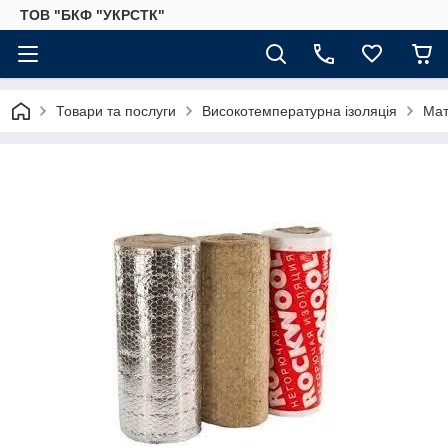
ТОВ "БКФ "УКРСТК"
Товари та послуги
Високотемпературна ізоляція
Мат