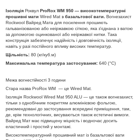
Ізоляція
Роквул
ProRox WM 950 — високотемпературні
прошивні мати
Wired Mat
з базальтової вати.
Вогнезахист
Rockwool Вайред Мата для посилення прошиють
гальванізованою або неіржавкою сіткою, яка з'єднана з ватою
за допомогою оцинкованої або неіржавкої нитки. Така
конструкція забезпечує надійність і довговічність ізоляції,
навіть у разі постійного впливу високих температур.
Щільність:
80 (кг/куб.м)
Максимальна температура застосування:
640 (°C)
Межа вогнестійкості 3 години
Стара назва ProRox WM — це Wired Mat.
Ізоляція Rockwool Wired Mat 950 ALU — це також вогнезахист,
тільки з однобічним покриттям алюмінієвою фольгою,
рекомендовані до застосування всередині приміщення, там,
де, крім технологічних, висуваються також естетичні вимоги.
Вайред Мат має підвищену міцність і водночас досить
еластичний і простий у монтажі.
Високотемпературний прошивний мат із базальтової вати