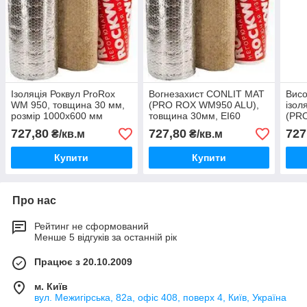
Ізоляція Роквул ProRox
Вогнезахист CONLIT MAT
Вис
WM 950, товщина 30 мм,
(PRO ROX WM950 ALU),
ізол
розмір 1000х600 мм
товщина 30мм, EI60
(PR
товщ
727,80
727,80
727
₴/кв.м
₴/кв.м
100
Купити
Купити
Про нас
Рейтинг не сформований
Менше 5 відгуків за останній рік
Працює з 20.10.2009
м. Київ
вул. Межигірська, 82а, офіс 408, поверх 4, Київ, Україна