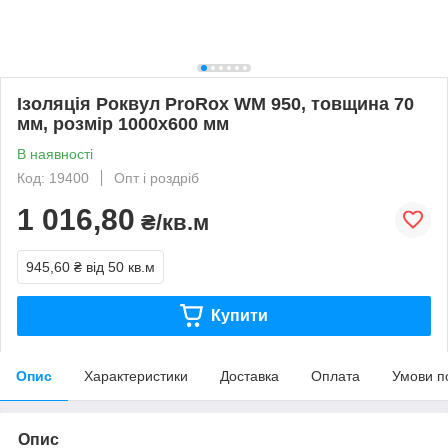
Ізоляція Роквул ProRox WM 950, товщина 70
мм, розмір 1000х600 мм
В наявності
Код: 19400
Опт і роздріб
1 016,80
₴/кв.м
945,60 ₴
від 50 кв.м
Купити
Опис
Характеристики
Доставка
Оплата
Умови п
Опис