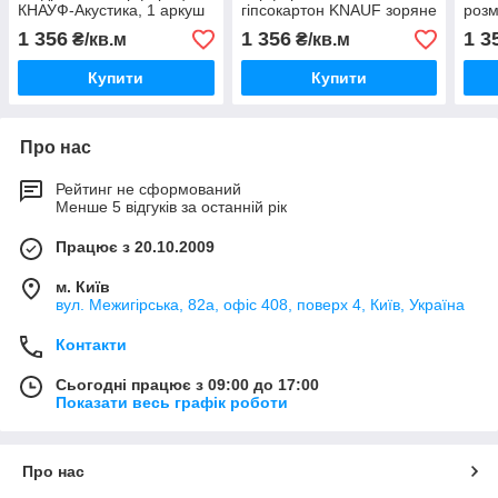
КНАУФ-Акустика, 1 аркуш
гіпсокартон KNAUF зоряне
розм
2.4м2
небо.
мм.
1 356
1 356
1 3
₴/кв.м
₴/кв.м
Купити
Купити
Про нас
Рейтинг не сформований
Менше 5 відгуків за останній рік
Працює з 20.10.2009
м. Київ
вул. Межигірська, 82а, офіс 408, поверх 4, Київ, Україна
Контакти
Сьогодні працює з 09:00 до 17:00
Показати весь графік роботи
Про нас