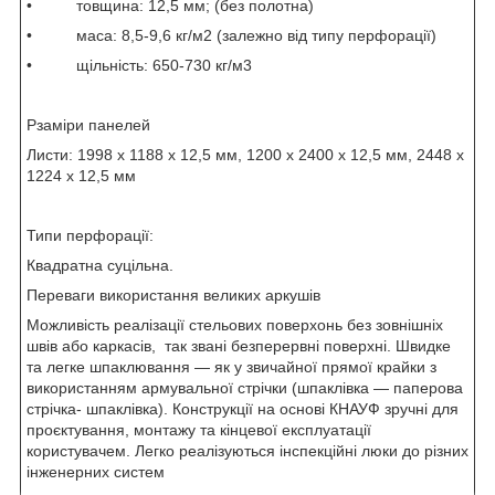
• товщина: 12,5 мм; (без полотна)
• маса: 8,5-9,6 кг/м2 (залежно від типу перфорації)
• щільність: 650-730 кг/м3
Рзаміри панелей
Листи: 1998 х 1188 х 12,5 мм, 1200 х 2400 х 12,5 мм, 2448 х
1224 х 12,5 мм
Типи перфорації:
Квадратна суцільна.
Переваги використання великих аркушів
Можливість реалізації стельових поверхонь без зовнішніх
швів або каркасів, так звані безперервні поверхні. Швидке
та легке шпаклювання — як у звичайної прямої крайки з
використанням армувальної стрічки (шпаклівка — паперова
стрічка- шпаклівка). Конструкції на основі КНАУФ зручні для
проєктування, монтажу та кінцевої експлуатації
користувачем. Легко реалізуються інспекційні люки до різних
інженерних систем