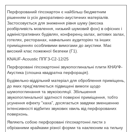
Перфорований гіпсокартон є найбільш бюджетним
рішенням із усіх декоративно-акустичних матеріалів.
Застосовується для зниження рівня шуму (висока
розбірливість мовлення, низький шумовий фон) в офісних і
адміністративних будівлях, конференц-залах, актових залах,
готелях, ресторанах, навчальних аудиторіях та інших
приміщеннях особливими вимогами до акустики. Має
високий клас пожежної безпеки (Г1).
KNAUF-Acoustic ППГЗ-С2-12/25
Перфоровані гіпсокартонні звукопоглинальні плити КНАУФ-
Акустика (спошна квадратна перфорація).
Будівельно-віддільний матеріал для оброблення приміщень,
до яких пред'являються підвищені вимоги щодо
шумопоглинання та звукоізоляції. Збільшення
звукопоглинальної здатності поверхні приміщення, тобто
усунення ефекту "хаха", досягається завдяки зменшенню
інтенсивності відбитих звукових хвиль від перфорованих
поверхонь.
Являють собою перфоровані гіпсокартонні листи з
обрізаними крайками різної форми та наклеєним на тильну