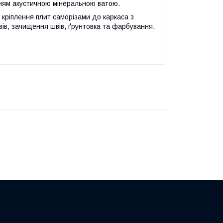
нням акустичною мінеральною ватою.
 кріплення плит саморізами до каркаса з
вів, зачищення швів, ґрунтовка та фарбування.