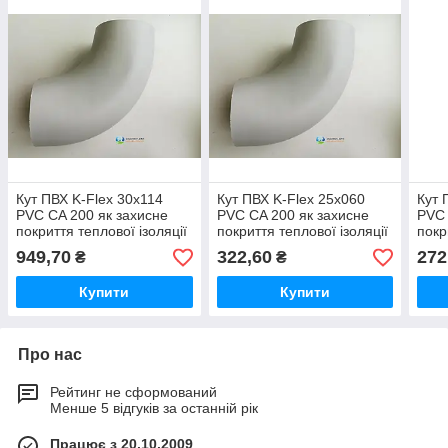
Кут ПВХ K-Flex 30x114
Кут ПВХ K-Flex 25x060
Кут 
PVC CA 200 як захисне
PVC CA 200 як захисне
PVC 
покриття теплової ізоляції
покриття теплової ізоляції
покр
всередині приміщення.
всередині приміщення.
всер
949,70
322,60
272
₴
₴
Купити
Купити
Про нас
Рейтинг не сформований
Менше 5 відгуків за останній рік
Працює з 20.10.2009