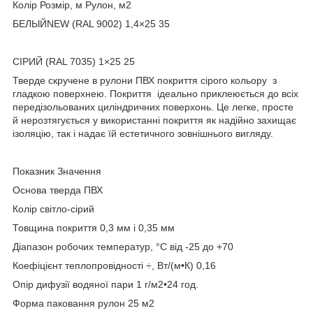
Колір Розмір, м Рулон, м2
БЕЛЫЙNEW (RAL 9002) 1,4×25 35
СІРИЙ (RAL 7035) 1×25 25
Тверде скручене в рулони ПВХ покриття сірого кольору з
гладкою поверхнею. Покриття ідеально приклеюється до всіх
передізольованих циліндричних поверхонь. Це легке, просте
й нерозтягується у використанні покриття як надійно захищає
ізоляцію, так і надає їй естетичного зовнішнього вигляду.
Показник Значення
Основа тверда ПВХ
Колір світло-сірий
Товщина покриття 0,3 мм і 0,35 мм
Діапазон робочих температур, °C від -25 до +70
Коефіцієнт теплопровідності ÷, Вт/(м•К) 0,16
Опір дифузії водяної пари 1 г/м2•24 год.
Форма паковання рулон 25 м2