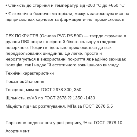
• Стійкість до старіння й температур від -200 °C до +650 °C
• Фізіологічно безпечні матеріали, можуть застосовуватися на
підприємствах харчової та фармацевтичної промисловості
ПВХ ПОКРИТТЯ (Основа PVC RS 590) — тверде скручене в
рулони ПВХ покриття сірого й білого кольору з гладкою
поверхнею. Покриття ідеально приклеюється до всіх
передізольованих циндингів. Це легке, просте й
нерозтягується в використанні покриття як надійно захищає
ізоляцію, так і надає їй естетичного зовнішнього вигляду.
Технічні характеристики
Показник Значення
Товщина, мкм за ГОСТ 2678 300; 350
Щільність, кг/м3 по ГОСТ 2678 ⁇ 1350 -1430
Міцність під час розтягування, МПа за ГОСТ 2678 5,5
Порівняно подовження у разі розриву, % за ГОСТ 2678 10
Асортимент