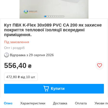
Кут ПВХ K-Flex 30x089 PVC CA 200 як захисне
покриття теплової ізоляції всередині
приміщення.
Під замовлення
Опт і роздріб
Відправка з
29 серпня 2026
556,40
₴
472,80 ₴
від 10 шт.
Купити
Опис
Характеристики
Доставка
Оплата
Умови п