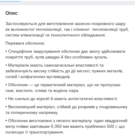
Опис
Застосовуються для виготовлення захисно-покровного шару
як волокнистої теплоізоляції, так і спіненої теплоізоляції труб,
систем кліматизації та технологічного обладнання.
Переваги оболонок:
• Специфічне закручування оболонки дає змогу здійснювати
покриття труб, кутів швидко й без особливих зусиль.
• Матеріали мають самозагасальні властивості та
забезпечують високу стійкість до дії кислот, лужних металів,
солей і аліфатичних вуглеводнів.
• Оболонки — це герметичний матеріал, що не пропускає
гази, мастило, олива та водяна пара.
• Не схильні до корозії й мають антистатичні властивості.
• Високоміцний матеріал, стійкий до розривів у поздовжньому
та поперечному напрямку.
• Оболонки виготовлені з легкого матеріалу: один квадратний
метр плівки завтовшки 0,350 мм важить приблизно 500 г, що
полегшує її транспортування.