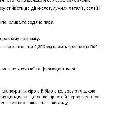
я труб, кутів швидко й без особливих зусиль.
 стійкість до дії кислот, лужних металів, солей і
ило, олива та водяна пара.
перечному напрямку.
плівки завтовшки 0,350 мм важить приблизно 500
риємствах харчової та фармацевтичної
Х покриття сірого й білого кольору з гладкою
их циндингів. Це легке, просте й нерозтягується
й естетичного зовнішнього вигляду.