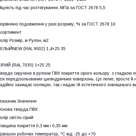
іцність під час розтягування, МПа за ГОСТ 2678 5,5
орівняно подовження у разі розриву, % за ГОСТ 2678 10
сортимент
олір Розмір, м Рулон, м2
ЕЛЫЙNEW (RAL 9002) 1,4×25 35
ІРИЙ (RAL 7035) 1×25 25
верде скручене в рулони ПВХ покриття сірого кольору з гладкою
сіх передізольованих циліндричних поверхонь. Це легке, просте й 
адійно захищає ізоляцію, так і надає їй естетичного зовнішнього в
оказник Значення
снова тверда ПВХ
олір світло-сірий
овщина покриття 0,3 мм і 0,35 мм
іапазон робочих температур, °C від -25 до +70