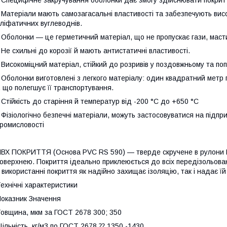
 Специфічне закручування оболонки дає змогу здійснювати покритт
 Матеріали мають самозагасальні властивості та забезпечують високу
ліфатичних вуглеводнів.
 Оболонки — це герметичний матеріал, що не пропускає гази, маст
 Не схильні до корозії й мають антистатичні властивості.
 Високоміцний матеріал, стійкий до розривів у поздовжньому та по
 Оболонки виготовлені з легкого матеріалу: один квадратний метр 
, що полегшує її транспортування.
 Стійкість до старіння й температур від -200 °C до +650 °C
 Фізіологічно безпечні матеріали, можуть застосовуватися на підп
ромисловості
ВХ ПОКРИТТЯ (Основа PVC RS 590) — тверде скручене в рулони ПВ
оверхнею. Покриття ідеально приклеюється до всіх передізольован
 використанні покриття як надійно захищає ізоляцію, так і надає ї
ехнічні характеристики
оказник Значення
овщина, мкм за ГОСТ 2678 300; 350
ільність, кг/м3 по ГОСТ 2678 ⁇ 1350 -1430