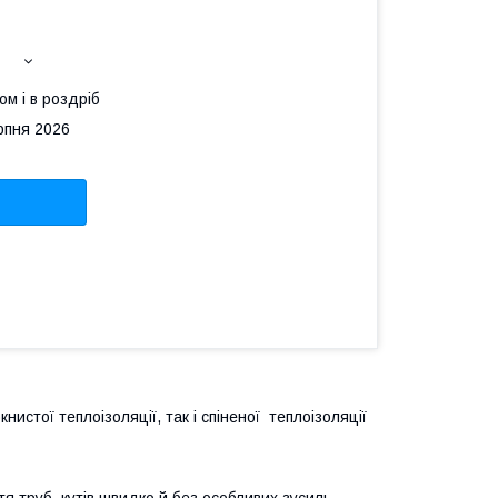
ом і в роздріб
рпня 2026
стої теплоізоляції, так і спіненої теплоізоляції