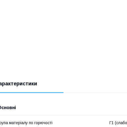
арактеристики
Основні
рупа матеріалу по горючості
Г1 (слабо