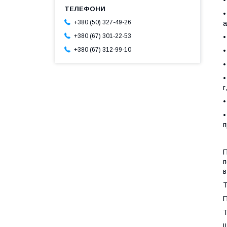
•
•
+380 (50) 327-49-26
а
+380 (67) 301-22-53
•
+380 (67) 312-99-10
•
•
•
г
•
•
п
П
п
в
Т
П
Т
Щ