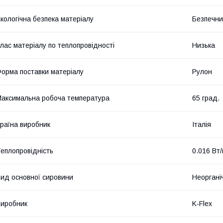
кологічна безпека матеріалу
Безпечн
лас матеріалу по теплопровідності
Низька
орма поставки матеріалу
Рулон
аксимальна робоча температура
65 град.
раїна виробник
Італія
еплопровідність
0.016 Вт
ид основної сировини
Неоргані
иробник
K-Flex