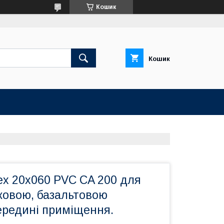
Кошик
Кошик
ex 20x060 PVC CA 200 для
уковою, базальтовою
ередині приміщення.