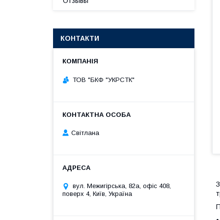
Отзывы
КОНТАКТИ
ТОВ "БКФ "УКРСТК"
Світлана
З
вул. Межигірська, 82а, офіс 408,
т
поверх 4, Київ, Україна
П