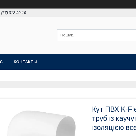
 (67) 312-99-10
АС
КОНТАКТЫ
Кут ПВХ K-Fl
труб із кауч
ізоляцією вс