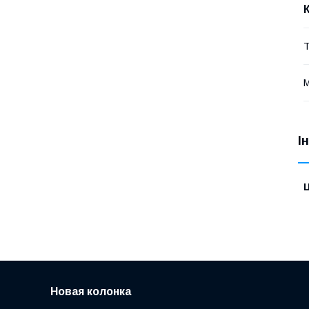
Т
М
І
Ц
Новая колонка