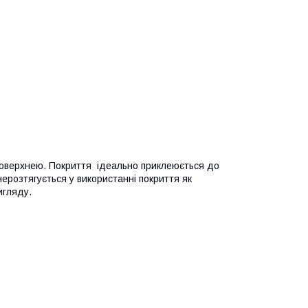
 поверхнею. Покриття ідеально приклеюється до
нерозтягується у використанні покриття як
игляду.