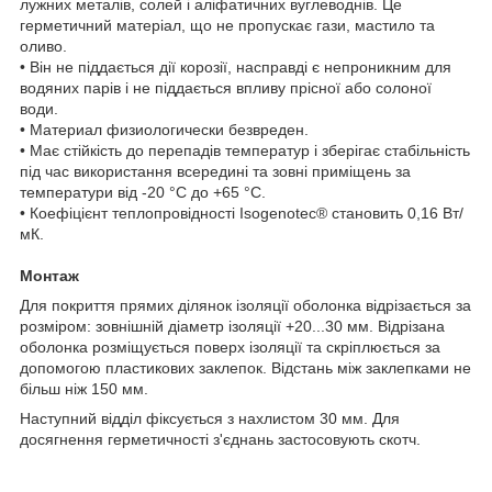
лужних металів, солей і аліфатичних вуглеводнів. Це
герметичний матеріал, що не пропускає гази, мастило та
оливо.
• Він не піддається дії корозії, насправді є непроникним для
водяних парів і не піддається впливу прісної або солоної
води.
• Материал физиологически безвреден.
• Має стійкість до перепадів температур і зберігає стабільність
під час використання всередині та зовні приміщень за
температури від -20 °C до +65 °C.
• Коефіцієнт теплопровідності Isogenotec® становить 0,16 Вт/
мК.
Монтаж
Для покриття прямих ділянок ізоляції оболонка відрізається за
розміром: зовнішній діаметр ізоляції +20...30 мм. Відрізана
оболонка розміщується поверх ізоляції та скріплюється за
допомогою пластикових заклепок. Відстань між заклепками не
більш ніж 150 мм.
Наступний відділ фіксується з нахлистом 30 мм. Для
досягнення герметичності з'єднань застосовують скотч.