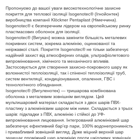
Пропонуємо до вашої уваги високотехнологічне захисне
покриття для теплової ізоляції Isogenotec® (Ігнойонтек)
виробництва компанії Klöckner Рentaplast (Німеччина).
Isogenotec® є безперечним лідером на європейському ринку
пластмасових оболонок для ізоляції.
Isogenotec® (Вигукач) можна замінити більшість металевих
покривних систем, зокрема алюмінію, оцинкованої та
неіржавкої сталі. Покриття Isogenotec® не тільки забезпечує
надійний захист від атмосферних опадів, ультрафіолетового
випромінювання, хімічного та механічного впливів.
Застосовується для створення захисно-покровного шару як
волокнистої теплоізоляції, так і спіненої теплоізоляції труб,
систем вентиляції, кондиціонування, опалення, ГВС і
технологічного обладнання.
Isogenotec® (Вигуленотек) — тришарова комбінована
оболонка з металевим зовнішнім виглядом. Цей
мультишаровий матеріал складається з двох шарів ПВХ-
пластику з алюмінієвим шаром між ними. Складається з трьох
шарів: підкладки з ПВХ, алюмінію і стійкої до УФ-
випромінювання лицювання. Інтегрований алюмінієвий шар
забезпечує ефективний бар'єр пари, 100% водонепроникність
і привабливий зовнішній вигляд. Дуже міцний верхній шар
захищає проміжний шар алюмінію проти шкідливих зовнішніх