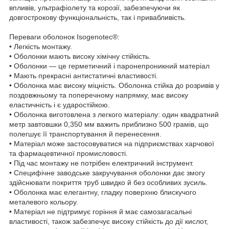
впливів, ультрафіолету та корозії, забезпечуючи як
довгострокову функціональність, так і привабливість.
Переваги оболонок Isogenotec®:
• Легкість монтажу.
• Оболонки мають високу хімічну стійкість.
• Оболонки — це герметичний і паронепроникний матеріал
• Мають прекрасні антистатичні властивості.
• Оболонка має високу міцність. Оболонка стійка до розривів у
поздовжньому та поперечному напрямку, має високу
еластичність і є ударостійкою.
• Оболонка виготовлена з легкого матеріалу: один квадратний
метр завтовшки 0,350 мм важить приблизно 500 грамів, що
полегшує її транспортування й перенесення.
• Матеріал може застосовуватися на підприємствах харчової
та фармацевтичної промисловості.
• Під час монтажу не потрібен електричний інструмент.
• Специфічне заводське закручування оболонки дає змогу
здійснювати покриття труб швидко й без особливих зусиль.
• Оболонка має елегантну, гладку поверхню блискучого
металевого кольору.
• Матеріал не підтримує горіння й має самозагасальні
властивості, також забезпечує високу стійкість до дії кислот,