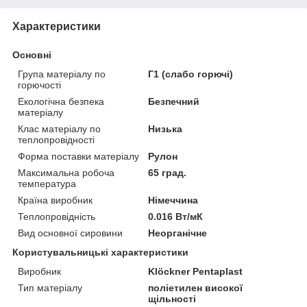
Характеристики
Основні
Група матеріалу по
Г1 (слабо горючі)
горючості
Екологічна безпека
Безпечний
матеріалу
Клас матеріалу по
Низька
теплопровідності
Форма поставки матеріалу
Рулон
Максимальна робоча
65 град.
температура
Країна виробник
Німеччина
Теплопровідність
0.016 Вт/мК
Вид основної сировини
Неорганічне
Користувальницькі характеристики
Виробник
Klöckner Рentaplast
Тип матеріалу
поліетилен високої
щільності