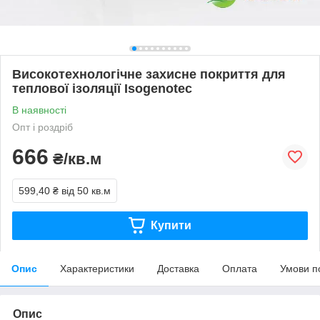
Високотехнологічне захисне покриття для
теплової ізоляції Isogenotec
В наявності
Опт і роздріб
666
₴/кв.м
599,40 ₴
від 50 кв.м
Купити
Опис
Характеристики
Доставка
Оплата
Умови п
Опис