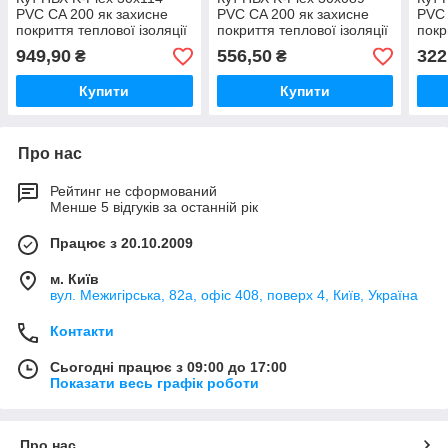
PVC CA 200 як захисне
PVC CA 200 як захисне
PVC 
покриття теплової ізоляції
покриття теплової ізоляції
покр
всередині приміщення.
всередині приміщення.
всер
949,90
556,50
322
₴
₴
Купити
Купити
Про нас
Рейтинг не сформований
Менше 5 відгуків за останній рік
Працює з 20.10.2009
м. Київ
вул. Межигірська, 82а, офіс 408, поверх 4, Київ, Україна
Контакти
Сьогодні працює з 09:00 до 17:00
Показати весь графік роботи
Про нас