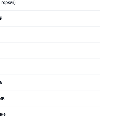
 горючі)
ий
а
/мК
чне