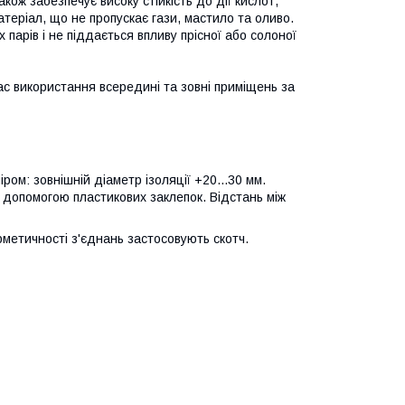
кож забезпечує високу стійкість до дії кислот,
атеріал, що не пропускає гази, мастило та оливо.
 парів і не піддається впливу прісної або солоної
 час використання всередині та зовні приміщень за
ром: зовнішній діаметр ізоляції +20...30 мм.
а допомогою пластикових заклепок. Відстань між
рметичності з'єднань застосовують скотч.