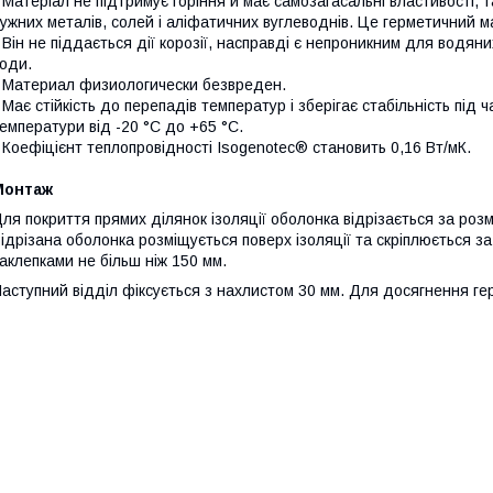
 Матеріал не підтримує горіння й має самозагасальні властивості, та
ужних металів, солей і аліфатичних вуглеводнів. Це герметичний м
 Він не піддається дії корозії, насправді є непроникним для водяних
оди.
 Материал физиологически безвреден.
 Має стійкість до перепадів температур і зберігає стабільність під
емператури від -20 °C до +65 °C.
 Коефіцієнт теплопровідності Isogenotec® становить 0,16 Вт/мК.
Монтаж
ля покриття прямих ділянок ізоляції оболонка відрізається за розмі
ідрізана оболонка розміщується поверх ізоляції та скріплюється з
аклепками не більш ніж 150 мм.
аступний відділ фіксується з нахлистом 30 мм. Для досягнення ге