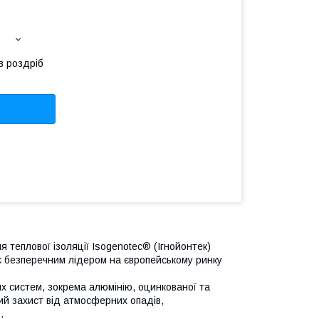
в роздріб
 теплової ізоляції Isogenotec® (Ігнойонтек)
 є безперечним лідером на європейському ринку
их систем, зокрема алюмінію, оцинкованої та
ний захист від атмосферних опадів,
.