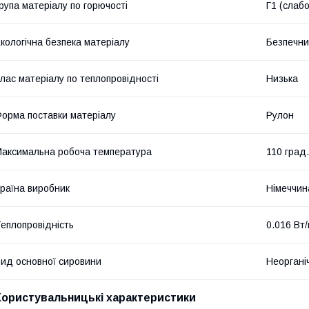
рупа матеріалу по горючості
Г1 (слабо
кологічна безпека матеріалу
Безпечн
лас матеріалу по теплопровідності
Низька
орма поставки матеріалу
Рулон
аксимальна робоча температура
110 град.
раїна виробник
Німеччин
еплопровідність
0.016 Вт
ид основної сировини
Неоргані
Користувальницькі характеристики