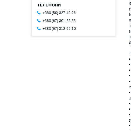
З
т
+380 (50) 327-49-26
I
м
+380 (67) 301-22-53
ш
+380 (67) 312-99-10
з
ш
д
П
•
•
•
•
•
е
•
щ
•
•
•
з
•