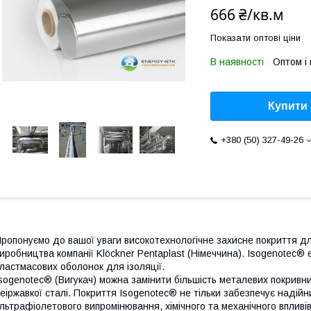
666 ₴/кв.м
Показати оптові ціни
В наявності
Оптом і 
Купити
+380 (50) 327-49-26
ропонуємо до вашої уваги високотехнологічне захисне покриття для
иробництва компанії Klöckner Рentaplast (Німеччина). Isogenotec®
ластмасових оболонок для ізоляції.
sogenotec® (Вигукач) можна замінити більшість металевих покривн
еіржавкої сталі. Покриття Isogenotec® не тільки забезпечує надій
льтрафіолетового випромінювання, хімічного та механічного впливів