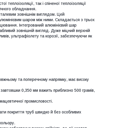
ї теплоізоляції, так і спіненої теплоізоляції
гічного обладнання.
еталевим зовнішнім виглядом. Цей
алюмінієвим шаром між ними. Складається з трьох
лицювання. Інтегрований алюмінієвий шар
абливий зовнішній вигляд. Дуже міцний верхній
вів, ультрафіолету та корозії, забезпечуючи як
довжньому та поперечному напрямку, має високу
 завтовшки 0,350 мм важить приблизно 500 грамів,
мацевтичної промисловості.
ати покриття труб швидко й без особливих
кольору.