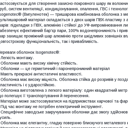
астосовується для створення захисно-покровного шару як волокнисто
руб, систем вентиляції, кондиціонування, опалення, ГВС і техноло
sogenotec® (Вигуленотек) — тришарова комбінована оболонка з м
ультишаровий матеріал складається з двох шарів ПВХ-пластику з 
арів: підкладки з ПВХ, алюмінію і стійкої до УФ-випромінювання 
абезпечує ефективний бар'єр пари, 100% водонепроникність і прив
ар захищає проміжний шар алюмінію проти шкідливих зовнішніх впли
овгострокову функціональність, так і привабливість.
ереваги оболонок Isogenotec®:
 Легкість монтажу.
 Оболонки мають високу хімічну стійкість.
 Оболонки — це герметичний і паронепроникний матеріал
 Мають прекрасні антистатичні властивості.
 Оболонка має високу міцність. Оболонка стійка до розривів у поз
ластичність і є ударостійкою.
 Оболонка виготовлена з легкого матеріалу: один квадратний метр
о полегшує її транспортування й перенесення.
 Матеріал може застосовуватися на підприємствах харчової та фар
 Під час монтажу не потрібен електричний інструмент.
 Специфічне заводське закручування оболонки дає змогу здійснюв
усиль.
 Оболонка має елегантну, гладку поверхню блискучого металевого 