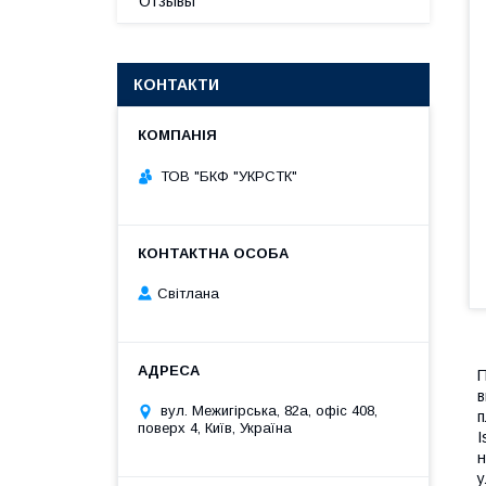
Отзывы
КОНТАКТИ
ТОВ "БКФ "УКРСТК"
Світлана
П
в
вул. Межигірська, 82а, офіс 408,
п
поверх 4, Київ, Україна
I
н
у