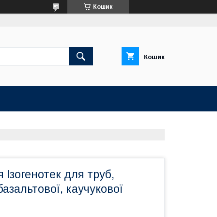
Кошик
Кошик
 Ізогенотек для труб,
базальтової, каучукової