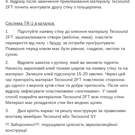
4. Відразу після закінчення приклеювання матеріалу Tecsound
2FT почніть монтувати другу стіну з пільцерпича.
Система
TR-1 в каталозі.
1. Підготуйте наявну стіну до клеєння матеріалу Tecsound
2FT: зашпаклеювати отвори (вибоїни, ямки), очистити
перекриття від пилу і бруду, за потреби проґрунтувати.
Поверхня перед клеєм має бути рівною, гладкою, чистою та
сухою.
2. Відріжте шматок з рулону, який ви зможете підняти.
Нанесіть акриловий клей тонким шаром на наявну стіну та на
матеріал. Залиште клей підсохнути 15-20 хвилин. Через цей
час пригорніть матеріал Tecsound 2FT повстяною стороною
до одного з верхніх кутів стіни та добре притисніть. Після чого
відразу зафіксувати пластиковими «зонтиками». У такий
спосіб покрийте матеріалом Tecsound 2FT всю площу стіни.
Матеріал має укладатися стик без жодних щілин.
3. Далі кріпіть каркас та решту конструкцію за правилами
монтажу мембран Tecsound або Tecsound SY.
!!! Заборонено!!!!: порушувати цілісність звукоізоляційної
конструкції.