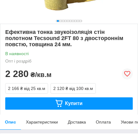
Ефективна тонка звукоізоляція стін
полотном Tecsound 2FT 80 з двостороннім
повстю, товщина 24 мм.
В наявності
Опт і роздріб
2 280
₴/кв.м
2 166 ₴
від 25 кв.м
2 120 ₴
від 100 кв.м
Купити
Опис
Характеристики
Доставка
Оплата
Умови п