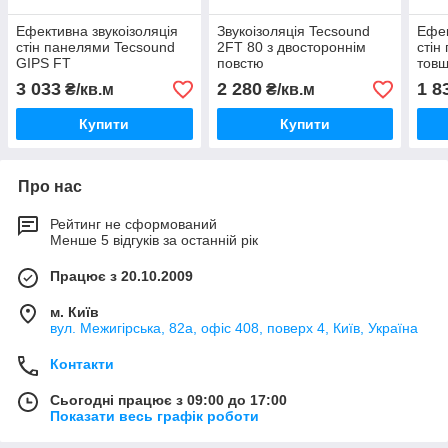
Ефективна звукоізоляція
Звукоізоляція Tecsound
Ефек
стін панелями Tecsound
2FT 80 з двостороннім
стін
GIPS FT
повстю
товщ
1200х1000х35.5мм
х600
3 033
2 280
1 8
₴/кв.м
₴/кв.м
Купити
Купити
Про нас
Рейтинг не сформований
Менше 5 відгуків за останній рік
Працює з 20.10.2009
м. Київ
вул. Межигірська, 82а, офіс 408, поверх 4, Київ, Україна
Контакти
Сьогодні працює з 09:00 до 17:00
Показати весь графік роботи