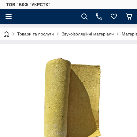
ТОВ "БКФ "УКРСТК"
Товари та послуги
Звукоізоляційні матеріали
Матеріа