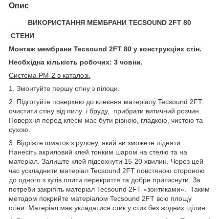
Опис
ВИКОРИСТАННЯ МЕМБРАНИ
TECSOUND 2
FT 80
СТЕНИ
Монтаж мембрани Tecsound 2
FT 80 у конструкціях стін.
Необхідна кількість робочих: 3 човни.
Система
PM-2 в каталозі.
1. Змонтуйте першу стіну з пілоци.
2. Підготуйте поверхню до клеєння матеріалу Tecsound 2FT:
очистити стіну від пилу і бруду, прибрати витичний розчин.
Поверхня перед клеєм має бути рівною, гладкою, чистою та
сухою.
3. Відріжте шматок з рулону, який ви зможете підняти.
Нанесіть акриловий клей тонким шаром на стелю та на
матеріал. Залиште клей підсохнути 15-20 хвилин. Через цей
час ускладнити матеріал Tecsound 2FT повстяною стороною
до одного з кутів плити перекриття та добре притиснути. За
потреби закріпіть матеріал Tecsound 2FT «зонтиками». Таким
методом покрийте матеріалом Tecsound 2FT всю площу
стіни. Матеріал має укладатися стик у стик без жодних щілин.