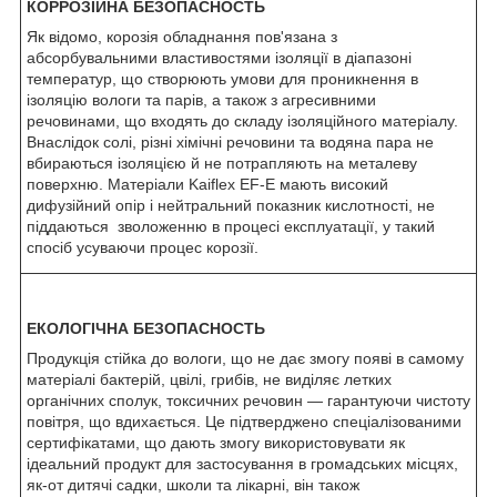
КОРРОЗІЙНА БЕЗОПАСНОСТЬ
Як відомо, корозія обладнання пов'язана з
абсорбувальними властивостями ізоляції в діапазоні
температур, що створюють умови для проникнення в
ізоляцію вологи та парів, а також з агресивними
речовинами, що входять до складу ізоляційного матеріалу.
Внаслідок солі, різні хімічні речовини та водяна пара не
вбираються ізоляцією й не потрапляють на металеву
поверхню. Матеріали Kaiflex EF-E мають високий
дифузійний опір і нейтральний показник кислотності, не
піддаються зволоженню в процесі експлуатації, у такий
спосіб усуваючи процес корозії.
ЕКОЛОГІЧНА БЕЗОПАСНОСТЬ
Продукція стійка до вологи, що не дає змогу появі в самому
матеріалі бактерій, цвілі, грибів, не виділяє летких
органічних сполук, токсичних речовин — гарантуючи чистоту
повітря, що вдихається. Це підтверджено спеціалізованими
сертифікатами, що дають змогу використовувати як
ідеальний продукт для застосування в громадських місцях,
як-от дитячі садки, школи та лікарні, він також