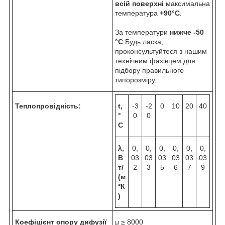
всій поверхні
максимальна
температура
+90°C
.
За температури
нижче -50
°C
Будь ласка,
проконсультуйтеся з нашим
технічним фахівцем для
підбору правильного
типорозміру.
Теплопровідність:
t,
-3
-2
0
10
20
40
°
0
0
C
λ,
0,
0,
0,
0,
0,
0,
В
03
03
03
03
03
03
т/
2
3
5
6
7
9
(м
*К
)
Коефіцієнт опору дифузії
μ ≥ 8000