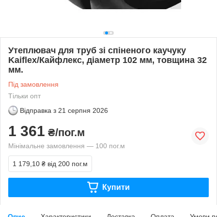
Утеплювач для труб зі спіненого каучуку
Kaiflex/Кайфлекс, діаметр 102 мм, товщина 32
мм.
Під замовлення
Тільки опт
Відправка з
21 серпня 2026
1 361
₴/пог.м
Мінімальне замовлення — 100 пог.м
1 179,10 ₴
від 200 пог.м
Купити
Опис
Характеристики
Доставка
Оплата
Умови п