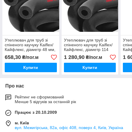
Утеплювач для труб зі
Утеплювач для труб зі
Утеп
спіненого каучуку Kaiflex/
спіненого каучуку Kaiflex/
спін
Кайфлекс, діаметр 48 мм,
Кайфлекс, діаметр 114
Кайф
товщина 32 мм.
мм, товщина 25 мм.
мм, 
658,30
1 280,90
1 6
₴/пог.м
₴/пог.м
Купити
Купити
Про нас
Рейтинг не сформований
Менше 5 відгуків за останній рік
Працює з 20.10.2009
м. Київ
вул. Межигірська, 82а, офіс 408, поверх 4, Київ, Україна