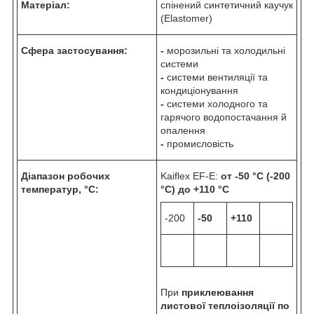
Матеріал:
спінений синтетичний каучук
(Elastomer)
Сфера застосування:
-
морозильні та холодильні
системи
-
системи вентиляції та
кондиціонування
-
системи холодного та
гарячого водопостачання й
опалення
-
промисловість
Діапазон робочих
Kaiflex EF-E:
от -50 °C (-200
температур, °C:
°C) до +110 °C
-200
-50
+110
При
приклеювання
листової теплоізоляції по