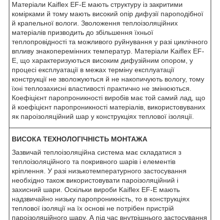
Матеріали Kaiflex EF-E мають структуру із закритими
комірками й тому мають високий опір дифузії пароподібної
й крапельної вологи. Зволоження теплоізоляційних
матеріалів призводить до збільшення їхньої
теплопровідності та можливого руйнування у разі циклічного
впливу знакоперемінних температур. Матеріали Kaiflex EF-
E, що характеризуються високим дифузійним опором, у
процесі експлуатації в межах терміну експлуатації
конструкції не зволожуються й не накопичують вологу, тому
їхні теплозахисні властивості практично не змінюються.
Коефіцієнт паропроникності виробів має той самий лад, що
й коефіцієнт паропроникності матеріалів, використовуваних
як пароізоляційний шар у конструкціях теплової ізоляції.
ВИСОКА ТЕХНОЛОГІЧНІСТЬ МОНТАЖА
Зазвичай теплоізоляційна система має складатися з
теплоізоляційного та покривного шарів і елементів
кріплення. У разі низькотемпературного застосування
необхідно також використовувати пароізоляційний і
захисний шари. Оскільки вироби Kaiflex EF-E мають
надзвичайно низьку паропроникність, то в конструкціях
теплової ізоляції на їх основі не потрібен пристрій
пароізоляційного шару. А під час внутрішнього застосування