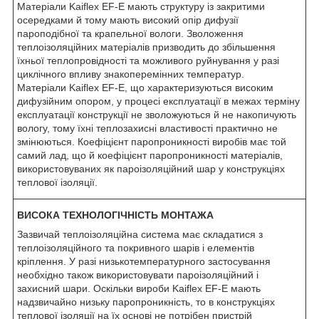
Матеріали Kaiflex EF-E мають структуру із закритими
осередками й тому мають високий опір дифузії
пароподібної та крапельної вологи. Зволоження
теплоізоляційних матеріалів призводить до збільшення
їхньої теплопровідності та можливого руйнування у разі
циклічного впливу знакоперемінних температур.
Матеріали Kaiflex EF-E, що характеризуються високим
дифузійним опором, у процесі експлуатації в межах терміну
експлуатації конструкції не зволожуються й не накопичують
вологу, тому їхні теплозахисні властивості практично не
змінюються. Коефіцієнт паропроникності виробів має той
самий лад, що й коефіцієнт паропроникності матеріалів,
використовуваних як пароізоляційний шар у конструкціях
теплової ізоляції.
ВИСОКА ТЕХНОЛОГІЧНІСТЬ МОНТАЖА
Зазвичай теплоізоляційна система має складатися з
теплоізоляційного та покривного шарів і елементів
кріплення. У разі низькотемпературного застосування
необхідно також використовувати пароізоляційний і
захисний шари. Оскільки вироби Kaiflex EF-E мають
надзвичайно низьку паропроникність, то в конструкціях
теплової ізоляції на їх основі не потрібен пристрій