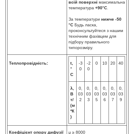
всій поверхні
максимальна
температура
+90°C
.
За температури
нижче -50
°C
Будь ласка,
проконсультуйтеся з нашим
технічним фахівцем для
підбору правильного
типорозміру.
Теплопровідність:
t,
-3
-2
0
10
20
40
°
0
0
C
λ,
0,
0,
0,
0,
0,
0,
В
03
03
03
03
03
03
т/
2
3
5
6
7
9
(м
*К
)
Коефіцієнт опору дифузії
μ ≥ 8000