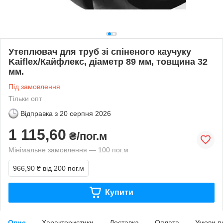
Утеплювач для труб зі спіненого каучуку
Kaiflex/Кайфлекс, діаметр 89 мм, товщина 32
мм.
Під замовлення
Тільки опт
Відправка з
20 серпня 2026
1 115,60
₴/пог.м
Мінімальне замовлення — 100 пог.м
966,90 ₴
від 200 пог.м
Купити
Опис
Характеристики
Доставка
Оплата
Умови п