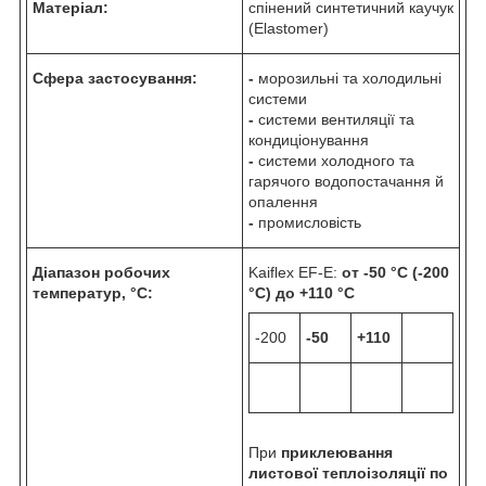
Матеріал:
спінений синтетичний каучук
(Elastomer)
Сфера застосування:
-
морозильні та холодильні
системи
-
системи вентиляції та
кондиціонування
-
системи холодного та
гарячого водопостачання й
опалення
-
промисловість
Діапазон робочих
Kaiflex EF-E:
от -50 °C (-200
температур, °C:
°C) до +110 °C
-200
-50
+110
При
приклеювання
листової теплоізоляції по