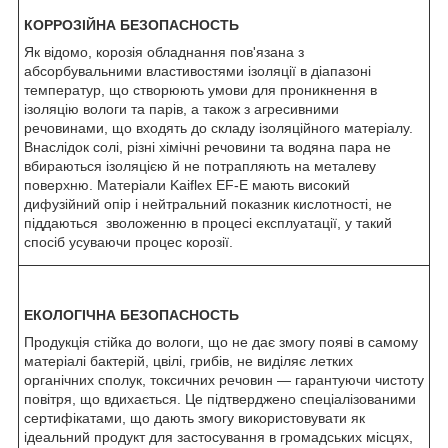
КОРРОЗІЙНА БЕЗОПАСНОСТЬ
Як відомо, корозія обладнання пов'язана з
абсорбувальними властивостями ізоляції в діапазоні
температур, що створюють умови для проникнення в
ізоляцію вологи та парів, а також з агресивними
речовинами, що входять до складу ізоляційного матеріалу.
Внаслідок солі, різні хімічні речовини та водяна пара не
вбираються ізоляцією й не потрапляють на металеву
поверхню. Матеріали Kaiflex EF-E мають високий
дифузійний опір і нейтральний показник кислотності, не
піддаються зволоженню в процесі експлуатації, у такий
спосіб усуваючи процес корозії.
ЕКОЛОГІЧНА БЕЗОПАСНОСТЬ
Продукція стійка до вологи, що не дає змогу появі в самому
матеріалі бактерій, цвілі, грибів, не виділяє летких
органічних сполук, токсичних речовин — гарантуючи чистоту
повітря, що вдихається. Це підтверджено спеціалізованими
сертифікатами, що дають змогу використовувати як
ідеальний продукт для застосування в громадських місцях,