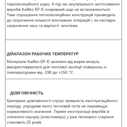
пароізоляційного шару. А під час внутрішнього застосування
виробів Kaiflex EF-E покривний шар не встановлюється.
Таке спрощення теплоізоляційних конструкцій призводить
до скорочення кількості монтажних операцій і, як наслідок,
скорочення часу та вартості монтажа.
ДІЙАПАЗОН РАБОЧИХ ТЕМПЕРАТУР
Матеріали Kaiflex EF-E залежно від марки можуть
використовуватися для теплової ізоляції поверхонь із
температурами від -198 до +150 °C.
ДОВГОВІЧНІСТЬ
Критерією довговічності слугує тривалість експлуатаційного
періоду, упродовж якого тепловий потік не перевищує
нормативного значення. Термін експлуатації виробів зі
спіненого каучуку (еластомеру) у разі теплового старіння
становить 25 років.