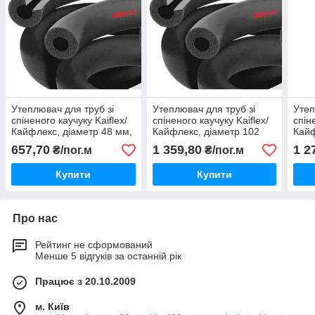
Утеплювач для труб зі
Утеплювач для труб зі
Утеп
спіненого каучуку Kaiflex/
спіненого каучуку Kaiflex/
спін
Кайфлекс, діаметр 48 мм,
Кайфлекс, діаметр 102
Кайф
товщина 32 мм.
мм, товщина 32 мм.
мм, 
657,70
1 359,80
1 2
₴/пог.м
₴/пог.м
Купити
Купити
Про нас
Рейтинг не сформований
Менше 5 відгуків за останній рік
Працює з 20.10.2009
м. Київ