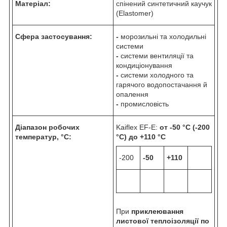
Матеріал:
спінений синтетичний каучук
(Elastomer)
Сфера застосування:
-
морозильні та холодильні
системи
-
системи вентиляції та
кондиціонування
-
системи холодного та
гарячого водопостачання й
опалення
-
промисловість
Діапазон робочих
Kaiflex EF-E:
от -50 °C (-200
температур, °C:
°C) до +110 °C
-200
-50
+110
При
приклеювання
листової теплоізоляції по