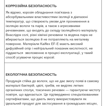
КОРРОЗІЙНА БЕЗОПАСНОСТЬ
Як відомо, корозія обладнання пов'язана з
абсорбувальними властивостями ізоляції в діапазоні
температур, що створюють умови для проникнення в
ізоляцію вологи та парів, а також з агресивними
речовинами, що входять до складу ізоляційного матеріалу.
Внаслідок солі, різні хімічні речовини та водяна пара не
вбираються ізоляцією й не потрапляють на металеву
поверхню. Матеріали Kaiflex EF-E мають високий
дифузійний опір і нейтральний показник кислотності, не
піддаються зволоженню в процесі експлуатації, у такий
спосіб усуваючи процес корозії.
ЕКОЛОГІЧНА БЕЗОПАСНОСТЬ
Продукція стійка до вологи, що не дає змогу появі в самому
матеріалі бактерій, цвілі, грибів, не виділяє летких
органічних сполук, токсичних речовин — гарантуючи чистоту
повітря, що вдихається. Це підтверджено спеціалізованими
сертифікатами, що дають змогу використовувати як
ідеальний продукт для застосування в громадських місцях,