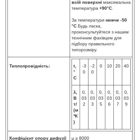
всій поверхні
максимальна
температура
+90°C
.
За температури
нижче -50
°C
Будь ласка,
проконсультуйтеся з нашим
технічним фахівцем для
підбору правильного
типорозміру.
Теплопровідність:
t,
-3
-2
0
10
20
40
°
0
0
C
λ,
0,
0,
0,
0,
0,
0,
В
03
03
03
03
03
03
т/
2
3
5
6
7
9
(м
*К
)
Коефіцієнт опору дифузії
μ ≥ 8000