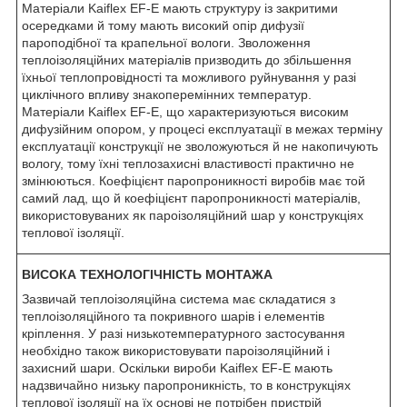
Матеріали Kaiflex EF-E мають структуру із закритими
осередками й тому мають високий опір дифузії
пароподібної та крапельної вологи. Зволоження
теплоізоляційних матеріалів призводить до збільшення
їхньої теплопровідності та можливого руйнування у разі
циклічного впливу знакоперемінних температур.
Матеріали Kaiflex EF-E, що характеризуються високим
дифузійним опором, у процесі експлуатації в межах терміну
експлуатації конструкції не зволожуються й не накопичують
вологу, тому їхні теплозахисні властивості практично не
змінюються. Коефіцієнт паропроникності виробів має той
самий лад, що й коефіцієнт паропроникності матеріалів,
використовуваних як пароізоляційний шар у конструкціях
теплової ізоляції.
ВИСОКА ТЕХНОЛОГІЧНІСТЬ МОНТАЖА
Зазвичай теплоізоляційна система має складатися з
теплоізоляційного та покривного шарів і елементів
кріплення. У разі низькотемпературного застосування
необхідно також використовувати пароізоляційний і
захисний шари. Оскільки вироби Kaiflex EF-E мають
надзвичайно низьку паропроникність, то в конструкціях
теплової ізоляції на їх основі не потрібен пристрій