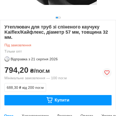
Утеплювач для труб зі спіненого каучуку
Kaiflex/Кайфлекс, діаметр 57 мм, товщина 32
мм.
Під замовлення
Тільки опт
Відправка з
21 серпня 2026
794,20
₴/пог.м
Мінімальне замовлення — 100 пог.м
688,30 ₴
від 200 пог.м
Купити
Опис
Характеристики
Доставка
Оплата
Умови п