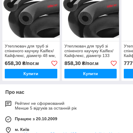
Утеплювач для труб зі
Утеплювач для труб зі
Утеп
спіненого каучуку Kaiflex/
спіненого каучуку Kaiflex/
спін
Кайфлекс, діаметр 48 мм,
Кайфлекс, діаметр 133
Кайф
товщина 32 мм.
мм, товщина 19 мм.
товщ
658,30
858,30
777
₴/пог.м
₴/пог.м
Купити
Купити
Про нас
Рейтинг не сформований
Менше 5 відгуків за останній рік
Працює з 20.10.2009
м. Київ