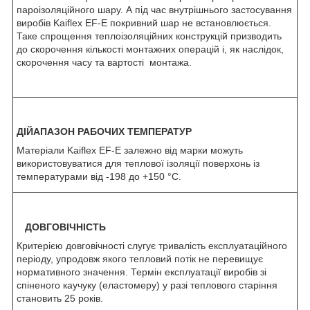
пароізоляційного шару. А під час внутрішнього застосування
виробів Kaiflex EF-E покривний шар не встановлюється.
Таке спрощення теплоізоляційних конструкцій призводить
до скорочення кількості монтажних операцій і, як наслідок,
скорочення часу та вартості монтажа.
ДІЙАПАЗОН РАБОЧИХ ТЕМПЕРАТУР
Матеріали Kaiflex EF-E залежно від марки можуть
використовуватися для теплової ізоляції поверхонь із
температурами від -198 до +150 °C.
ДОВГОВІЧНІСТЬ
Критерією довговічності слугує тривалість експлуатаційного
періоду, упродовж якого тепловий потік не перевищує
нормативного значення. Термін експлуатації виробів зі
спіненого каучуку (еластомеру) у разі теплового старіння
становить 25 років.