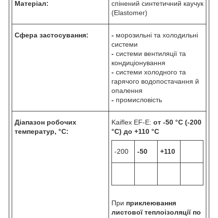
Матеріал:
спінений синтетичний каучук
(Elastomer)
Сфера застосування:
-
морозильні та холодильні
системи
-
системи вентиляції та
кондиціонування
-
системи холодного та
гарячого водопостачання й
опалення
-
промисловість
Діапазон робочих
Kaiflex EF-E:
от -50 °C (-200
температур, °C:
°C) до +110 °C
-200
-50
+110
При
приклеювання
листової теплоізоляції по