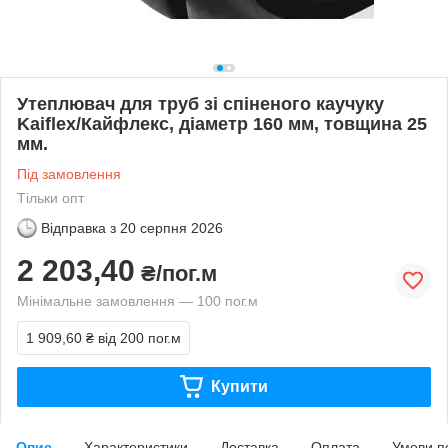
Утеплювач для труб зі спіненого каучуку
Kaiflex/Кайфлекс, діаметр 160 мм, товщина 25
мм.
Під замовлення
Тільки опт
Відправка з
20 серпня 2026
2 203,40
₴/пог.м
Мінімальне замовлення — 100 пог.м
1 909,60 ₴
від 200 пог.м
Купити
Опис
Характеристики
Доставка
Оплата
Умови п