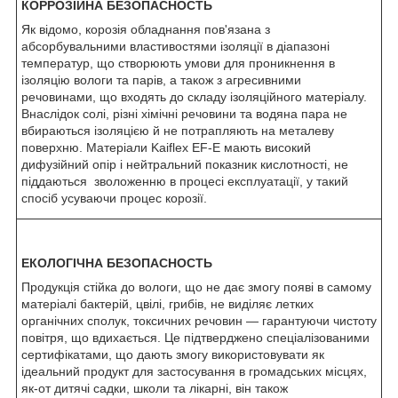
КОРРОЗІЙНА БЕЗОПАСНОСТЬ
Як відомо, корозія обладнання пов'язана з
абсорбувальними властивостями ізоляції в діапазоні
температур, що створюють умови для проникнення в
ізоляцію вологи та парів, а також з агресивними
речовинами, що входять до складу ізоляційного матеріалу.
Внаслідок солі, різні хімічні речовини та водяна пара не
вбираються ізоляцією й не потрапляють на металеву
поверхню. Матеріали Kaiflex EF-E мають високий
дифузійний опір і нейтральний показник кислотності, не
піддаються зволоженню в процесі експлуатації, у такий
спосіб усуваючи процес корозії.
ЕКОЛОГІЧНА БЕЗОПАСНОСТЬ
Продукція стійка до вологи, що не дає змогу появі в самому
матеріалі бактерій, цвілі, грибів, не виділяє летких
органічних сполук, токсичних речовин — гарантуючи чистоту
повітря, що вдихається. Це підтверджено спеціалізованими
сертифікатами, що дають змогу використовувати як
ідеальний продукт для застосування в громадських місцях,
як-от дитячі садки, школи та лікарні, він також