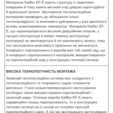
Матеріали Kaiflex EF-E мають структуру із закритими
комірками й тому мають високий опір дифузії пароподібної
й крапельної вологи. Зволоження теплоізоляційних
матеріалів призводить до збільшення їхньої
теплопровідності та можливого руйнування у разі циклічного
впливу знакоперемінних температур. Матеріали Kaiflex EF-
E, що характеризуються високим дифузійним опором, у
процесі експлуатації в межах терміну експлуатації
конструкції не зволожуються й не накопичують вологу, тому
їхні теплозахисні властивості практично не змінюються.
Коефіцієнт паропроникності виробів має той самий лад, що
й коефіцієнт паропроникності матеріалів, використовуваних
як пароізоляційний шар у конструкціях теплової ізоляції.
ВИСОКА ТЕХНОЛОГІЧНІСТЬ МОНТАЖА
Зазвичай теплоізоляційна система має складатися з
теплоізоляційного та покривного шарів і елементів
кріплення. У разі низькотемпературного застосування
необхідно також використовувати пароізоляційний і
захисний шари. Оскільки вироби Kaiflex EF-E мають
надзвичайно низьку паропроникність, то в конструкціях
теплової ізоляції на їх основі не потрібен пристрій
пароізоляційного шару. А під час внутрішнього застосування