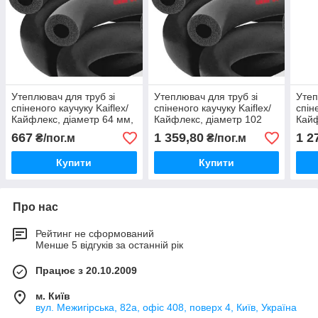
Утеплювач для труб зі
Утеплювач для труб зі
Утеп
спіненого каучуку Kaiflex/
спіненого каучуку Kaiflex/
спін
Кайфлекс, діаметр 64 мм,
Кайфлекс, діаметр 102
Кайф
товщина 25 мм.
мм, товщина 32 мм.
мм, 
667
1 359,80
1 2
₴/пог.м
₴/пог.м
Купити
Купити
Про нас
Рейтинг не сформований
Менше 5 відгуків за останній рік
Працює з 20.10.2009
м. Київ
вул. Межигірська, 82а, офіс 408, поверх 4, Київ, Україна