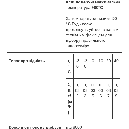
всій поверхні
максимальна
температура
+90°C
.
За температури
нижче -50
°C
Будь ласка,
проконсультуйтеся з нашим
технічним фахівцем для
підбору правильного
типорозміру.
Теплопровідність:
t,
-3
-2
0
10
20
40
°
0
0
C
λ,
0,
0,
0,
0,
0,
0,
В
03
03
03
03
03
03
т/
2
3
5
6
7
9
(м
*К
)
Коефіцієнт опору дифузії
μ ≥ 8000