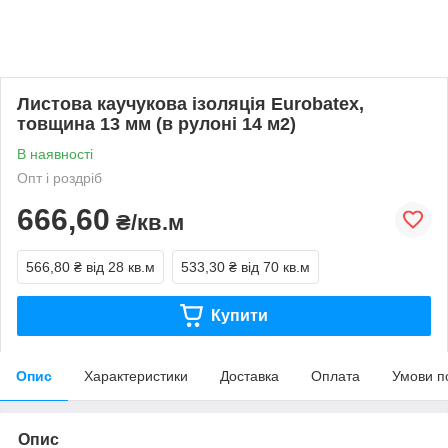
Листова каучукова ізоляція Eurobatex,
товщина 13 мм (в рулоні 14 м2)
В наявності
Опт і роздріб
666,60
₴/кв.м
566,80 ₴
від 28 кв.м
533,30 ₴
від 70 кв.м
Купити
Опис
Характеристики
Доставка
Оплата
Умови п
Опис