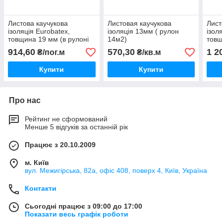
Листова каучукова
Листовая каучукова
Лист
ізоляція Eurobatex,
ізоляція 13мм ( рулон
ізол
товщина 19 мм (в рулоні
14м2)
товщ
10 м2)
м2)
914,60
570,30
1 2
₴/пог.м
₴/кв.м
Купити
Купити
Про нас
Рейтинг не сформований
Менше 5 відгуків за останній рік
Працює з 20.10.2009
м. Київ
вул. Межигірська, 82а, офіс 408, поверх 4, Київ, Україна
Контакти
Сьогодні працює з 09:00 до 17:00
Показати весь графік роботи