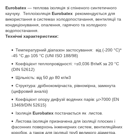
Eurobatex
— теплова ізоляція зі спіненого синтетичного
каучуку. Теплоізоляція
Eurobatex
рекомендується для
використання в системах холодопостачання, вентиляції та
кондиціонування, опалення, гарячого та холодного
водопостачання.
Технічні характеристики:
Температурний діапазон застосування: від (-200 °C)*
-45 °C до 105 °C (UNI ISO 188/98)
Коефіцієнт теплопровідності: ÷≤0,036 Вт/мК за 20 °C
(DIN 52612)
Щільність: від 50 до 80 кг/м3
Структура: дрібнокомірчаста, рівномірна, замкнута
(цифровий аналіз)
Коефіцієнт опору дифузії водяних парів: μ>7000 (EN
13469/DIN 52615)
Ізоляція
Eurobatex
постачається як листов.
Листова ізоляція призначена для ізоляції плоских і
фасонних поверхонь інженерних систем, вентиляційних
коробок, а також для ізоляції труб великого діаметра.