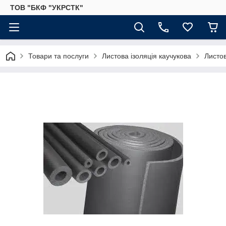
ТОВ "БКФ "УКРСТК"
Товари та послуги
Листова ізоляція каучукова
Листов