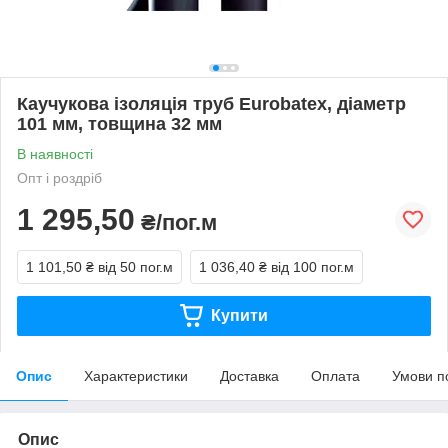
Каучукова ізоляція труб Eurobatex, діаметр
101 мм, товщина 32 мм
В наявності
Опт і роздріб
1 295,50
₴/пог.м
1 101,50 ₴
від 50 пог.м
1 036,40 ₴
від 100 пог.м
Купити
Опис
Характеристики
Доставка
Оплата
Умови п
Опис