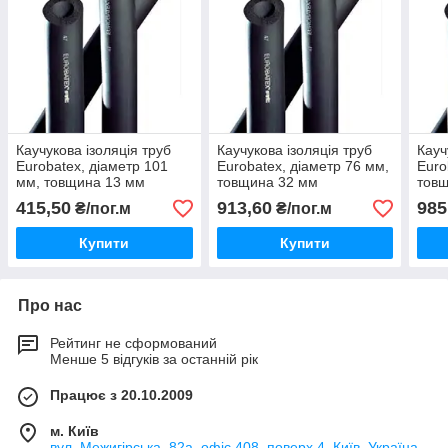
Каучукова ізоляція труб
Каучукова ізоляція труб
Кауч
Eurobatex, діаметр 101
Eurobatex, діаметр 76 мм,
Euro
мм, товщина 13 мм
товщина 32 мм
тов
415,50
913,60
985
₴/пог.м
₴/пог.м
Купити
Купити
Про нас
Рейтинг не сформований
Менше 5 відгуків за останній рік
Працює з 20.10.2009
м. Київ
вул. Межигірська, 82а, офіс 408, поверх 4, Київ, Україна