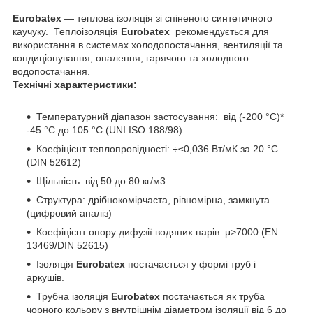
Eurobatex
— теплова ізоляція зі спіненого синтетичного
каучуку. Теплоізоляція
Eurobatex
рекомендується для
використання в системах холодопостачання, вентиляції та
кондиціонування, опалення, гарячого та холодного
водопостачання.
Технічні характеристики:
Температурний діапазон застосування: від (-200 °C)*
-45 °C до 105 °C (UNI ISO 188/98)
Коефіцієнт теплопровідності: ÷≤0,036 Вт/мК за 20 °C
(DIN 52612)
Щільність: від 50 до 80 кг/м3
Структура: дрібнокомірчаста, рівномірна, замкнута
(цифровий аналіз)
Коефіцієнт опору дифузії водяних парів: μ>7000 (EN
13469/DIN 52615)
Ізоляція
Eurobatex
постачається у формі труб і
аркушів.
Трубна ізоляція
Eurobatex
постачається як труба
чорного кольору з внутрішнім діаметром ізоляції від 6 до