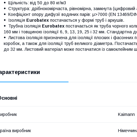
Щільність: від 50 до 80 кг/м3
Структура: дрібнокомірчаста, рівномірна, замкнута (цифровий 
Коефіцієнт опору дифузії водяних парів: μ>7000 (EN 13469/DI
Ізоляція
Eurobatex
постачається у формі труб і аркушів.
Трубна ізоляція
Eurobatex
постачається як труба чорного коль
160 мм і товщиною ізоляції 6, 9, 13, 19, 25 і 32 мм. Стандартна
Листова ізоляція призначена для ізоляції плоских і фасонних 
коробок, а також для ізоляції труб великого діаметра. Постачаєт
до 32 мм. Листовий матеріал може постачатися із самоклейним ш
арактеристики
Основні
иробник
Kaimann
раїна виробник
Німеччин