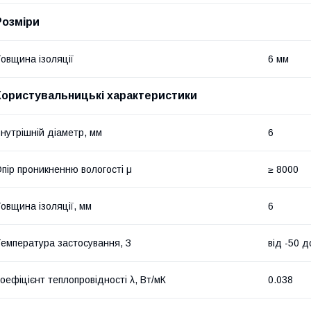
Розміри
овщина ізоляції
6 мм
Користувальницькі характеристики
нутрішній діаметр, мм
6
пір проникненню вологості μ
≥ 8000
овщина ізоляції, мм
6
емпература застосування, З
від -50 
оефіцієнт теплопровідності λ, Вт/мК
0.038