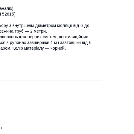
аналіз)
N 52615)
ору з внутрішнім діаметром ізоляції від 6 до
 довжина труб — 2 метри.
поверхонь інженерних систем, вентиляційних
ься в рулонах завширшки 1 м і завтовшки від 6
аром. Колір матеріалу — чорний.
а