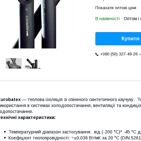
Показати оптові ціни
В наявності
Оптом і 
Купити
+380 (50) 327-49-26
Eurobatex
— теплова ізоляція зі спіненого синтетичного каучуку. 
икористання в системах холодопостачання, вентиляції та кондиціо
одопостачання.
ехнічні характеристики:
Температурний діапазон застосування: від (-200 °C)* -45 °C д
Коефіцієнт теплопровідності: ÷≤0,036 Вт/мК за 20 °C (DIN 5261