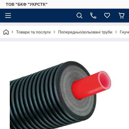
ТОВ "БКФ "УКРСТК"
Товари та послуги
Попередньоізольовані труби
Гнуч