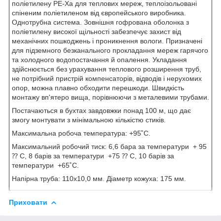
поліетилену PE-Xa для теплових мереж, теплоізольовані
спіненим поліетиленом від європейського виробника.
Однотрубна система. Зовнішня гофрована оболонка з
поліетилену високої щільності забезпечує захист від
механічних пошкоджень і проникнення вологи. Призначені
для підземного безканального прокладання мереж гарячого
та холодного водопостачання й опалення. Укладання
здійснюється без урахування теплового розширення труб,
не потрібний пристрій компенсаторів, відводів і нерухомих
опор, можна плавно обходити перешкоди. Швидкість
монтажу вп'ятеро вища, порівнюючи з металевими трубами.
Постачаються в бухтах завдовжки понад 100 м, що дає
змогу монтувати з мінімальною кількістю стиків.
Максимальна робоча температура: +95˚С.
Максимальний робочий тиск: 6,6 бара за температури + 95
⁇ С, 8 барів за температури +75 ⁇ С, 10 барів за
температури +65˚С.
Напірна труба: 110х10,0 мм. Діаметр кожуха: 175 мм.
Приховати