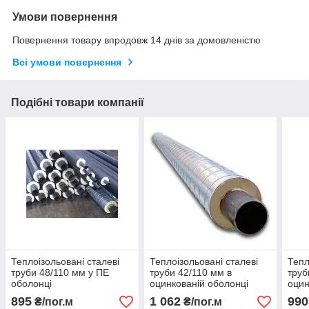
Умови повернення
Повернення товару впродовж 14 днів за домовленістю
Всі умови повернення
Подібні товари компанії
Теплоізольовані сталеві
Теплоізольовані сталеві
Тепл
труби 48/110 мм у ПЕ
труби 42/110 мм в
труб
оболонці
оцинкованій оболонці
оцин
СПІРО
СПІ
895
1 062
990
₴/пог.м
₴/пог.м