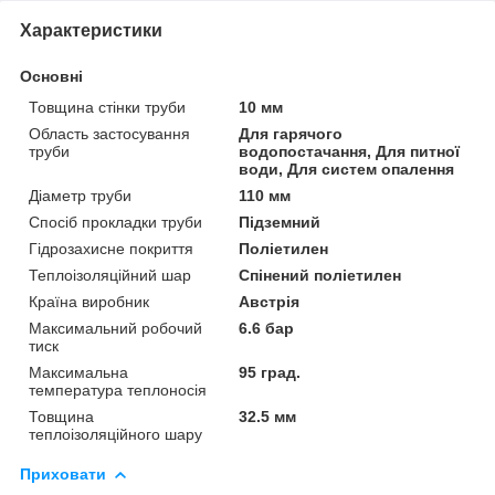
Характеристики
Основні
Товщина стінки труби
10 мм
Область застосування
Для гарячого
труби
водопостачання, Для питної
води, Для систем опалення
Діаметр труби
110 мм
Спосіб прокладки труби
Підземний
Гідрозахисне покриття
Поліетилен
Теплоізоляційний шар
Спінений поліетилен
Країна виробник
Австрія
Максимальний робочий
6.6 бар
тиск
Максимальна
95 град.
температура теплоносія
Товщина
32.5 мм
теплоізоляційного шару
Приховати