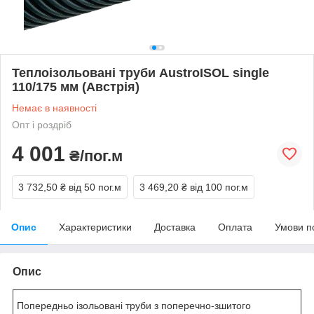
Теплоізольовані труби AustroISOL single
110/175 мм (Австрія)
Немає в наявності
Опт і роздріб
4 001
₴/пог.м
3 732,50 ₴
від 50 пог.м
3 469,20 ₴
від 100 пог.м
Опис
Характеристики
Доставка
Оплата
Умови п
Опис
Попередньо ізольовані труби з поперечно-зшитого