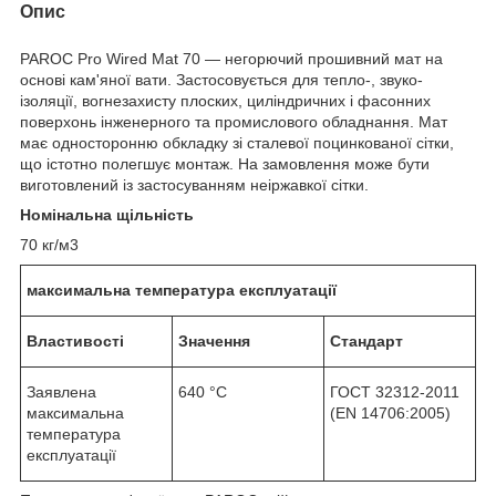
Опис
PAROC Pro Wired Mat 70 — негорючий прошивний мат на
основі кам'яної вати. Застосовується для тепло-, звуко-
ізоляції, вогнезахисту плоских, циліндричних і фасонних
поверхонь інженерного та промислового обладнання. Мат
має односторонню обкладку зі сталевої поцинкованої сітки,
що істотно полегшує монтаж. На замовлення може бути
виготовлений із застосуванням неіржавкої сітки.
Номінальна щільність
70 кг/м3
максимальна температура експлуатації
Властивості
Значення
Стандарт
Заявлена
640 °C
ГОСТ 32312-2011
максимальна
(EN 14706:2005)
температура
експлуатації