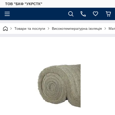
ТОВ "БКФ "УКРСТК"
Товари та послуги
Високотемпературна ізоляція
Мат