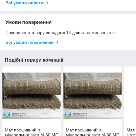
Всі умови оплати
Умови повернення
Повернення товару впродовж 14 днів за домовленістю
Всі умови повернення
Подібні товари компанії
Мат прошивний із
Мат прошивний із
Мат
мінеральної вати М-60 МС
мінеральної вати М-60 МС
з ме