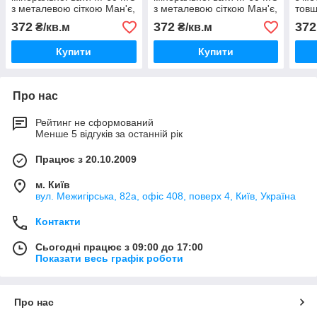
з металевою сіткою Ман'є,
з металевою сіткою Ман'є,
тов
товщина 70 мм
товщина 70 мм
372
372
372
₴/кв.м
₴/кв.м
Купити
Купити
Про нас
Рейтинг не сформований
Менше 5 відгуків за останній рік
Працює з 20.10.2009
м. Київ
вул. Межигірська, 82а, офіс 408, поверх 4, Київ, Україна
Контакти
Сьогодні працює з 09:00 до 17:00
Показати весь графік роботи
Про нас