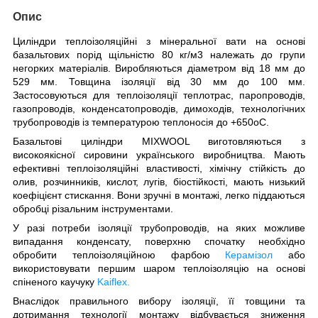
Опис
Циліндри теплоізоляційні з мінеральної вати на основі
базальтових порід щільністю 80 кг/м3 належать до групи
негорких матеріалів. Виробляються діаметром від 18 мм до
529 мм. Товщина ізоляції від 30 мм до 100 мм.
Застосовуються для теплоізоляції теплотрас, паропроводів,
газопроводів, конденсатопроводів, димоходів, технологічних
трубопроводів із температурою теплоносія до +650
о
С.
Базальтові циліндри MIXWOOL виготовляються з
високоякісної сировини українського виробництва. Мають
ефективні теплоізоляційні властивості, хімічну стійкість до
олив, розчинників, кислот, лугів, біостійкості, мають низький
коефіцієнт стискання. Вони зручні в монтажі, легко піддаються
обробці різальним інструментами.
У разі потреби ізоляції трубопроводів, на яких можливе
випадання конденсату, поверхню спочатку необхідно
обробити теплоізоляційною фарбою
Керамізол
або
використовувати першим шаром теплоізоляцію на основі
спіненого каучуку
Kaiflex.
Внаслідок правильного вибору ізоляції, її товщини та
дотримання технології монтажу відбувається зниження