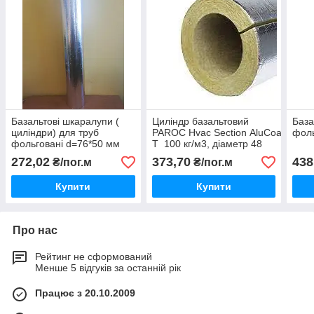
Базальтові шкаралупи (
Циліндр базальтовий
База
циліндри) для труб
PAROC Hvac Section AluCoat
фоль
фольговані d=76*50 мм
T 100 кг/м3, діаметр 48
мм, товщина 30 мм.
272,02
373,70
438
₴/пог.м
₴/пог.м
Купити
Купити
Про нас
Рейтинг не сформований
Менше 5 відгуків за останній рік
Працює з 20.10.2009