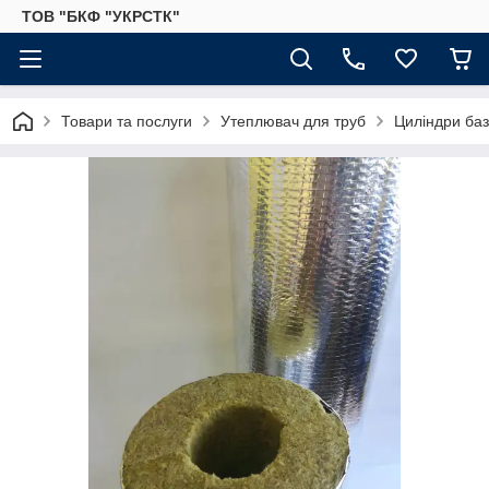
ТОВ "БКФ "УКРСТК"
Товари та послуги
Утеплювач для труб
Циліндри баз