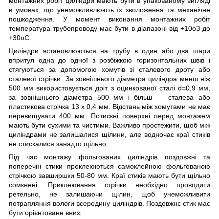
монтажних робіт циліндри мають бути в упакованому вигляді
в умовах, що унеможливлюють їх зволоження та механічне
пошкодження. У момент виконання монтажних робіт
температура трубопроводу має бути в діапазоні від +10
о
З до
+30
о
С.
Циліндри встановлюються на трубу в один або два шари
впритул одна до одної з розбіжкою горизонтальних швів і
стягуються за допомогою хомутів зі сталевого дроту або
сталевої стрічки. За зовнішнього діаметра циліндра менш ніж
500 мм використовується дріт з оцинкованої сталі d=0,9 мм,
за зовнішнього діаметра 500 мм і більш — сталева або
пластикова стрічка 13 х 0,4 мм. Відстань між хомутами не має
перевищувати 400 мм. Потискні поверхні перед монтажем
мають бути сухими та чистими. Важливо простежити, щоб між
циліндрами не залишалися щілини, але водночас краї стиків
не стискалися занадто щільно.
Під час монтажу фольгованих циліндрів поздовжні та
поперечні стики проклеюються самоклейною фольгованою
стрічкою завширшки 50-80 мм. Краї стиків мають бути щільно
сомкнені. Приклеювання стрічки необхідно проводити
ретельно, не залишаючи щілин, щоб унеможливити
потрапляння вологи всередину циліндрів. Поздовжнє стик має
бути орієнтоване вниз.