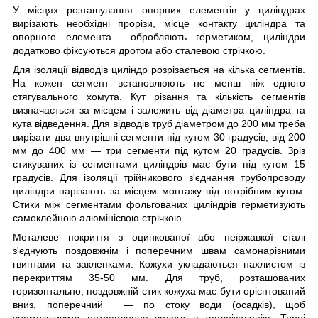
У місцях розташування опорних елементів у циліндрах
вирізають необхідні прорізи, місце контакту циліндра та
опорного елемента обробляють герметиком, циліндри
додатково фіксуються дротом або сталевою стрічкою.
Для ізоляції відводів циліндр розрізається на кілька сегментів.
На кожен сегмент встановлюють не менш ніж одного
стягувального хомута. Кут різання та кількість сегментів
визначається за місцем і залежить від діаметра циліндра та
кута відведення. Для відводів труб діаметром до 200 мм треба
вирізати два внутрішні сегменти під кутом 30 градусів, від 200
мм до 400 мм — три сегменти під кутом 20 градусів. Зріз
стикуваних із сегментами циліндрів має бути під кутом 15
градусів. Для ізоляції трійникового з'єднання трубопроводу
циліндри нарізають за місцем монтажу під потрібним кутом.
Стики між сегментами фольгованих циліндрів герметизують
самоклейною алюмінієвою стрічкою.
Металеве покриття з оцинкованої або неіржавкої сталі
з'єднують поздовжнім і поперечним швам самонарізними
гвинтами та заклепками. Кожухи укладаються нахлистом із
перекриттям 35-50 мм. Для труб, розташованих
горизонтально, поздовжній стик кожуха має бути орієнтований
вниз, поперечний — по стоку води (осадків), щоб
унеможливити потрапляння вологи в теплоізоляцію. Торці