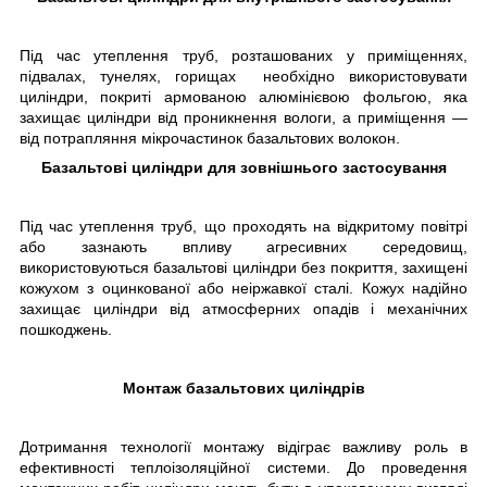
Під час утеплення труб, розташованих у приміщеннях,
підвалах, тунелях, горищах необхідно використовувати
циліндри, покриті армованою алюмінієвою фольгою, яка
захищає циліндри від проникнення вологи, а приміщення —
від потрапляння мікрочастинок базальтових волокон.
Базальтові циліндри для зовнішнього застосування
Під час утеплення труб, що проходять на відкритому повітрі
або зазнають впливу агресивних середовищ,
використовуються базальтові циліндри без покриття, захищені
кожухом з оцинкованої або неіржавкої сталі. Кожух надійно
захищає циліндри від атмосферних опадів і механічних
пошкоджень.
Монтаж базальтових циліндрів
Дотримання технології монтажу відіграє важливу роль в
ефективності теплоізоляційної системи. До проведення