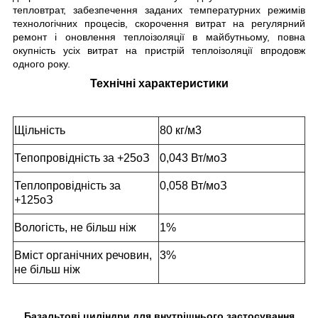
тепловтрат, забезпечення заданих температурних режимів
технологічних процесів, скорочення витрат на регулярний
ремонт і оновлення теплоізоляції в майбутньому, повна
окупність усіх витрат на пристрій теплоізоляції впродовж
одного року.
Технічні характеристики
Щільність
80 кг/м
3
Тепопровідність за +25
о
З
0,043 Вт/м
о
З
Теплопровідність за
0,058 Вт/м
о
З
+125
о
З
Вологість, не більш ніж
1%
Вміст органічних речовин,
3%
не більш ніж
Базальтові циліндри для внутрішнього застосування