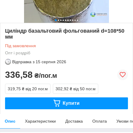
Циліндр базальтовий фольгований d=108*50
мм
Під замовлення
Опт і роздріб
Відправка з
15 серпня 2026
336,58
₴/пог.м
319,75 ₴
від 20 пог.м
302,92 ₴
від 50 пог.м
Купити
Опис
Характеристики
Доставка
Оплата
Умови п