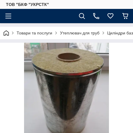
ТОВ "БКФ "УКРСТК"
Товари та послуги
Утеплювач для труб
Циліндри баз