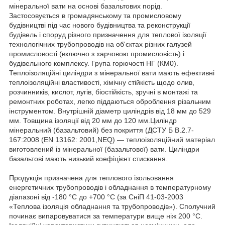
мінеральної вати на основі базальтових порід.
Застосовується в громадянському та промисловому
будівництві під час нового будівництва та реконструкції
будівель і споруд різного призначення для теплової ізоляції
технологічних трубопроводів на об'єктах різних галузей
промисловості (включно з харчовою промисловість) і
будівельного комплексу. Група горючості НГ (КМ0).
Теплоізоляційні циліндри з мінеральної вати мають ефективні
теплоізоляційні властивості, хімічну стійкість щодо олив,
розчинників, кислот, лугів, біостійкість, зручні в монтажі та
ремонтних роботах, легко піддаються оброблення різальним
інструментом. Внутрішній діаметр циліндрів від 18 мм до 529
мм. Товщина ізоляції від 20 мм до 120 мм.Циліндр
мінеральний (базальтовий) без покриття (ДСТУ Б В.2.7-
167:2008 (EN 13162: 2001,NEQ) — теплоізоляційний матеріал
виготовлений із мінеральної (базальтової) вати. Циліндри
базальтові мають низький коефіцієнт стискання.
Продукція призначена для теплового ізольовання
енергетичних трубопроводів і обладнання в температурному
діапазоні від -180 °C до +700 °C (за СніП 41-03-2003
«Теплова ізоляція обладнання та трубопроводів»). Сполучний
починає випаровуватися за температури вище ніж 200 °C.