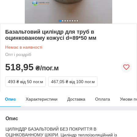
Базальтовий циліндр для труб в
оцинкованому кожусі d=89*50 мм
Немає в наявності
Опт і роздріб
518,95
₴/пог.м
493 ₴
від 50 пог.м
467,05 ₴
від 100 пог.м
Опис
Характеристики
Доставка
Оплата
Умови п
Опис
ЦИЛІНДДР БАЗАЛЬТОВИЙ БЕЗ ПОКРИТТЯ В
ОЦІНКОВАННОМУ ШКІРИ. Циліндр теплоізоляційний із