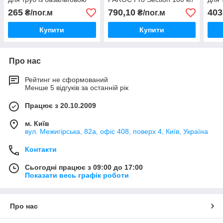
або каучуковою
м3, діаметр 89 мм,
або 
265
790,10
403
₴/пог.м
₴/пог.м
теплоізоляцією
товщина 50 мм.
тепл
Купити
Купити
Про нас
Рейтинг не сформований
Менше 5 відгуків за останній рік
Працює з 20.10.2009
м. Київ
вул. Межигірська, 82а, офіс 408, поверх 4, Київ, Україна
Контакти
Сьогодні працює з 09:00 до 17:00
Показати весь графік роботи
Про нас