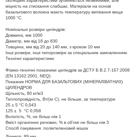
Ізоляційні характеристики зупиняються незмінними, але
міцність на стискання слабшає. Матеріали на основі
базальтового волокна мають температуру випікання вище
1000 °C.
Номінальні розміри циліндрів:
Довжина, мм 1000
Діаметр, мм від 18 до 830
Товщина, мм від 20 до 140 мм, з кроком 10 мм
Інші розміри, інші типорозміри за спеціальним замовленням.
Технічні характеристики:
Фізико-технічні показники циліндрів за ДСТУ Б В.2.7-167:2008
(EN 13162:2001, NEQ):
Показник НОРМА ДЛЯ БАЗАЛЬТОВИХ (МІНЕРАЛІВАТНИХ)
ЦИЛЕНДРОВ
Щільність, 80 кг/м3
Теплопровідність, Вт/(м·С), не більше, за температури
25 ± 5 °С 0,043
125 ± 5 °С 0,058
Вологість, %, не більш ніж 1
Вміст органічних речовин, % в об'ємі не більш ніж 3
Спосіб пакування: поліетиленовий мішок
Діаметр: 89 мм