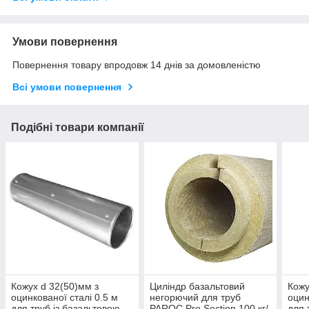
Умови повернення
Повернення товару впродовж 14 днів за домовленістю
Всі умови повернення
Подібні товари компанії
Кожух d 32(50)мм з
Циліндр базальтовий
Кожу
оцинкованої сталі 0.5 м
негорючий для труб
оцин
для труб із базальтовою
PAROC Pro Section 100 кг/
для 