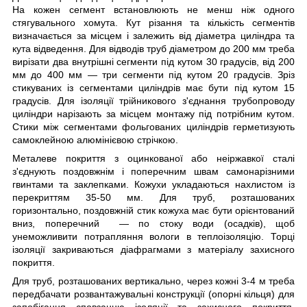
На кожен сегмент встановлюють не менш ніж одного
стягувального хомута. Кут різання та кількість сегментів
визначається за місцем і залежить від діаметра циліндра та
кута відведення. Для відводів труб діаметром до 200 мм треба
вирізати два внутрішні сегменти під кутом 30 градусів, від 200
мм до 400 мм — три сегменти під кутом 20 градусів. Зріз
стикуваних із сегментами циліндрів має бути під кутом 15
градусів. Для ізоляції трійникового з'єднання трубопроводу
циліндри нарізають за місцем монтажу під потрібним кутом.
Стики між сегментами фольгованих циліндрів герметизують
самоклейною алюмінієвою стрічкою.
Металеве покриття з оцинкованої або неіржавкої сталі
з'єднують поздовжнім і поперечним швам самонарізними
гвинтами та заклепками. Кожухи укладаються нахлистом із
перекриттям 35-50 мм. Для труб, розташованих
горизонтально, поздовжній стик кожуха має бути орієнтований
вниз, поперечний — по стоку води (осадків), щоб
унеможливити потрапляння вологи в теплоізоляцію. Торці
ізоляції закриваються діафрагмами з матеріалу захисного
покриття.
Для труб, розташованих вертикально, через кожні 3-4 м треба
передбачати розвантажувальні конструкції (опорні кільця) для
запобігання сповзанню ізоляції та захисного покриття.