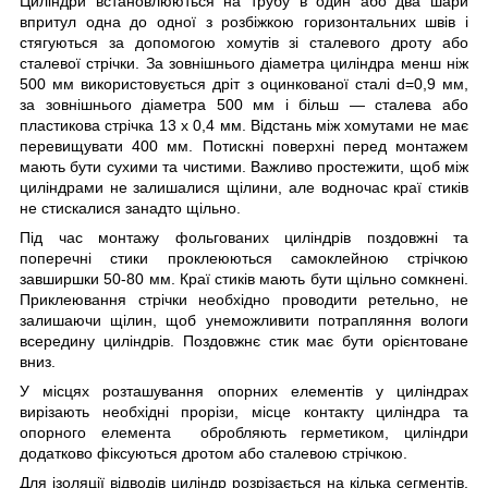
Циліндри встановлюються на трубу в один або два шари
впритул одна до одної з розбіжкою горизонтальних швів і
стягуються за допомогою хомутів зі сталевого дроту або
сталевої стрічки. За зовнішнього діаметра циліндра менш ніж
500 мм використовується дріт з оцинкованої сталі d=0,9 мм,
за зовнішнього діаметра 500 мм і більш — сталева або
пластикова стрічка 13 х 0,4 мм. Відстань між хомутами не має
перевищувати 400 мм. Потискні поверхні перед монтажем
мають бути сухими та чистими. Важливо простежити, щоб між
циліндрами не залишалися щілини, але водночас краї стиків
не стискалися занадто щільно.
Під час монтажу фольгованих циліндрів поздовжні та
поперечні стики проклеюються самоклейною стрічкою
завширшки 50-80 мм. Краї стиків мають бути щільно сомкнені.
Приклеювання стрічки необхідно проводити ретельно, не
залишаючи щілин, щоб унеможливити потрапляння вологи
всередину циліндрів. Поздовжнє стик має бути орієнтоване
вниз.
У місцях розташування опорних елементів у циліндрах
вирізають необхідні прорізи, місце контакту циліндра та
опорного елемента обробляють герметиком, циліндри
додатково фіксуються дротом або сталевою стрічкою.
Для ізоляції відводів циліндр розрізається на кілька сегментів.