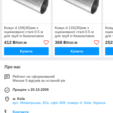
Кожух d 159(30)мм з
Кожух d 133(30)мм з
Кожу
оцинкованої сталі 0.5 м
оцинкованої сталі 0.5 м
оцин
для труб із базальтовою
для труб із базальтовою
для 
або каучуковою
або каучуковою
або 
412
368
252
₴/пог.м
₴/пог.м
теплоізоляцією
теплоізоляцією
тепл
Купити
Купити
Про нас
Рейтинг не сформований
Менше 5 відгуків за останній рік
Працює з 20.10.2009
м. Київ
вул. Межигірська, 82а, офіс 408, поверх 4, Київ, Україна
Контакти