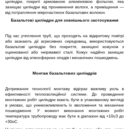
циліндри, покриті армованою алюмінієвою фольгою, яка
захищає циліндри від проникнення вологи, а приміщення —
від потрапляння мікрочастинок базальтових волокон.
Базальтові циліндри для зовнішнього застосування
Під час утеплення труб, що проходять на відкритому повітрі
або зазнають дії агресивних середовищ, використовуються
базальтові циліндри без покриття, захищені кожухом з
оцинкованої або неіржавкої сталі. Кожух надійно захищає
циліндри від атмосферних опадів і механічних пошкоджень.
Монтаж базальтових циліндрів
Дотримання технології монтажу відіграє важливу роль в
ефективності теплоізоляційної системи. До проведення
монтажних робіт циліндри мають бути в упакованому вигляді
в умовах, що унеможливлюють їх зволоження та механічне
пошкодження. У момент виконання монтажних робіт
температура трубопроводу має бути в діапазоні від +10
о
З до
+30
о
С.