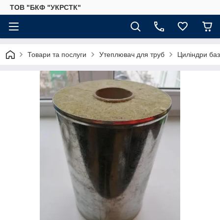
ТОВ "БКФ "УКРСТК"
Товари та послуги
Утеплювач для труб
Циліндри баз