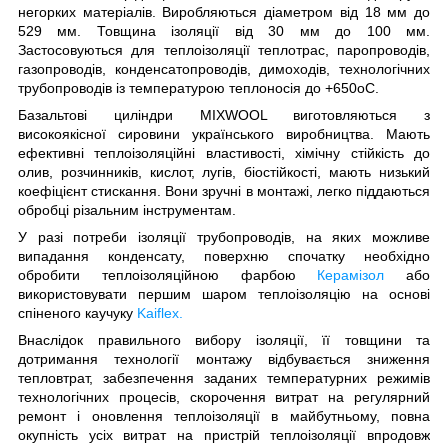
негорких матеріалів. Виробляються діаметром від 18 мм до
529 мм. Товщина ізоляції від 30 мм до 100 мм.
Застосовуються для теплоізоляції теплотрас, паропроводів,
газопроводів, конденсатопроводів, димоходів, технологічних
трубопроводів із температурою теплоносія до +650
о
С.
Базальтові циліндри MIXWOOL виготовляються з
високоякісної сировини українського виробництва. Мають
ефективні теплоізоляційні властивості, хімічну стійкість до
олив, розчинників, кислот, лугів, біостійкості, мають низький
коефіцієнт стискання. Вони зручні в монтажі, легко піддаються
обробці різальним інструментам.
У разі потреби ізоляції трубопроводів, на яких можливе
випадання конденсату, поверхню спочатку необхідно
обробити теплоізоляційною фарбою
Керамізол
або
використовувати першим шаром теплоізоляцію на основі
спіненого каучуку
Kaiflex.
Внаслідок правильного вибору ізоляції, її товщини та
дотримання технології монтажу відбувається зниження
тепловтрат, забезпечення заданих температурних режимів
технологічних процесів, скорочення витрат на регулярний
ремонт і оновлення теплоізоляції в майбутньому, повна
окупність усіх витрат на пристрій теплоізоляції впродовж