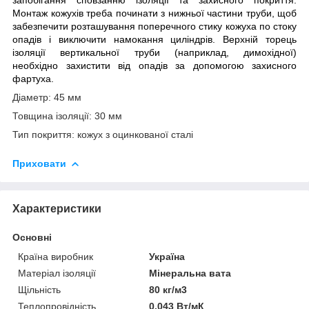
Монтаж кожухів треба починати з нижньої частини труби, щоб
забезпечити розташування поперечного стику кожуха по стоку
опадів і виключити намокання циліндрів. Верхній торець
ізоляції вертикальної труби (наприклад, димохідної)
необхідно захистити від опадів за допомогою захисного
фартуха.
Діаметр: 45 мм
Товщина ізоляції: 30 мм
Тип покриття: кожух з оцинкованої сталі
Приховати
Характеристики
Основні
Країна виробник
Україна
Матеріал ізоляції
Мінеральна вата
Щільність
80 кг/м3
Теплопровідність
0.043 Вт/мК