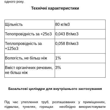
одного року.
Технічні характеристики
Щільність
80 кг/м
3
Тепопровідність за +25
о
З
0,043 Вт/м
о
З
Теплопровідність за
0,058 Вт/м
о
З
+125
о
З
Вологість, не більш ніж
1%
Вміст органічних речовин,
3%
не більш ніж
Базальтові циліндри для внутрішнього застосування
Під час утеплення труб, розташованих у приміщеннях,
підвалах, тунелях, горищах необхідно використовувати