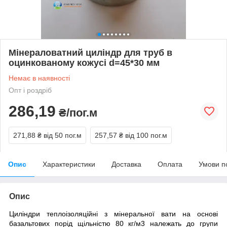
Мінераловатний циліндр для труб в
оцинкованому кожусі d=45*30 мм
Немає в наявності
Опт і роздріб
286,19
₴/пог.м
271,88 ₴
від 50 пог.м
257,57 ₴
від 100 пог.м
Опис
Характеристики
Доставка
Оплата
Умови п
Опис
Циліндри теплоізоляційні з мінеральної вати на основі
базальтових порід щільністю 80 кг/м3 належать до групи