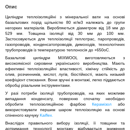
Опис
Циліндри теплоізоляційні з мінеральної вати на основі
базальтових порід щільністю 80 кг/м3 належать до групи
негорких матеріалів. Виробляються діаметром від 18 мм до
529 мм. Товщина ізоляції від 30 мм до 100 мм.
Застосовуються для теплоізоляції теплотрас, паропроводів,
газопроводів, конденсатопроводів, димоходів, технологічних
трубопроводів із температурою теплоносія до +650
о
С.
Базальтові циліндри MIXWOOL виготовляються з
високоякісної сировини українського виробництва. Мають
ефективні теплоізоляційні властивості, хімічну стійкість до
олив, розчинників, кислот, лугів, біостійкості, мають низький
коефіцієнт стискання. Вони зручні в монтажі, легко піддаються
обробці різальним інструментами.
У разі потреби ізоляції трубопроводів, на яких можливе
випадання конденсату, поверхню спочатку необхідно
обробити теплоізоляційною фарбою
Керамізол
або
використовувати першим шаром теплоізоляцію на основі
спіненого каучуку
Kaiflex.
Внаслідок правильного вибору ізоляції, її товщини та
дотримання технології монтажу відбувається зниження