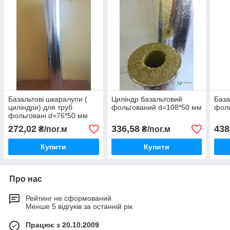
Базальтові шкаралупи (
Циліндр базальтовий
База
циліндри) для труб
фольгований d=108*50 мм
фоль
фольговані d=76*50 мм
272,02
336,58
438
₴/пог.м
₴/пог.м
Купити
Купити
Про нас
Рейтинг не сформований
Менше 5 відгуків за останній рік
Працює з 20.10.2009