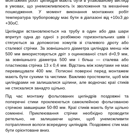
монтажних робіт циліндри мають бути в упакованому вигляді
в умовах, що унеможливлюють їх зволоження та механічне
пошкодження. У момент виконання монтажних робіт
температура трубопроводу має бути в діапазоні від +10
о
З до
+30
о
С.
Циліндри встановлюються на трубу в один або два шари
впритул одна до одної з розбіжкою горизонтальних швів і
стягуються за допомогою хомутів зі сталевого дроту або
сталевої стрічки. За зовнішнього діаметра циліндра менш ніж
500 мм використовується дріт з оцинкованої сталі d=0,9 мм,
за зовнішнього діаметра 500 мм і більш — сталева або
пластикова стрічка 13 х 0,4 мм. Відстань між хомутами не має
перевищувати 400 мм. Потискні поверхні перед монтажем
мають бути сухими та чистими. Важливо простежити, щоб між
циліндрами не залишалися щілини, але водночас краї стиків
не стискалися занадто щільно.
Під час монтажу фольгованих циліндрів поздовжні та
поперечні стики проклеюються самоклейною фольгованою
стрічкою завширшки 50-80 мм. Краї стиків мають бути щільно
сомкнені. Приклеювання стрічки необхідно проводити
ретельно, не залишаючи щілин, щоб унеможливити
потрапляння вологи всередину циліндрів. Поздовжнє стик має
бути орієнтоване вниз.