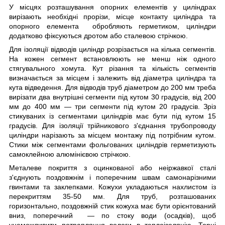
У місцях розташування опорних елементів у циліндрах
вирізають необхідні прорізи, місце контакту циліндра та
опорного елемента обробляють герметиком, циліндри
додатково фіксуються дротом або сталевою стрічкою.
Для ізоляції відводів циліндр розрізається на кілька сегментів.
На кожен сегмент встановлюють не менш ніж одного
стягувального хомута. Кут різання та кількість сегментів
визначається за місцем і залежить від діаметра циліндра та
кута відведення. Для відводів труб діаметром до 200 мм треба
вирізати два внутрішні сегменти під кутом 30 градусів, від 200
мм до 400 мм — три сегменти під кутом 20 градусів. Зріз
стикуваних із сегментами циліндрів має бути під кутом 15
градусів. Для ізоляції трійникового з'єднання трубопроводу
циліндри нарізають за місцем монтажу під потрібним кутом.
Стики між сегментами фольгованих циліндрів герметизують
самоклейною алюмінієвою стрічкою.
Металеве покриття з оцинкованої або неіржавкої сталі
з'єднують поздовжнім і поперечним швам самонарізними
гвинтами та заклепками. Кожухи укладаються нахлистом із
перекриттям 35-50 мм. Для труб, розташованих
горизонтально, поздовжній стик кожуха має бути орієнтований
вниз, поперечний — по стоку води (осадків), щоб
унеможливити потрапляння вологи в теплоізоляцію. Торці