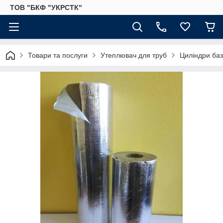
ТОВ "БКФ "УКРСТК"
Товари та послуги
Утеплювач для труб
Циліндри баз