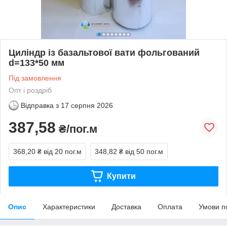
Циліндр із базальтової вати фольгований
d=133*50 мм
Під замовлення
Опт і роздріб
Відправка з
17 серпня 2026
387,58
₴/пог.м
368,20 ₴
від 20 пог.м
348,82 ₴
від 50 пог.м
Купити
Опис
Характеристики
Доставка
Оплата
Умови п