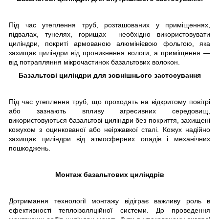
Під час утеплення труб, розташованих у приміщеннях,
підвалах, тунелях, горищах необхідно використовувати
циліндри, покриті армованою алюмінієвою фольгою, яка
захищає циліндри від проникнення вологи, а приміщення —
від потрапляння мікрочастинок базальтових волокон.
Базальтові циліндри для зовнішнього застосування
Під час утеплення труб, що проходять на відкритому повітрі
або зазнають впливу агресивних середовищ,
використовуються базальтові циліндри без покриття, захищені
кожухом з оцинкованої або неіржавкої сталі. Кожух надійно
захищає циліндри від атмосферних опадів і механічних
пошкоджень.
Монтаж базальтових циліндрів
Дотримання технології монтажу відіграє важливу роль в
ефективності теплоізоляційної системи. До проведення