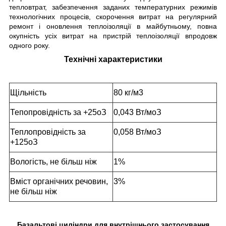
тепловтрат, забезпечення заданих температурних режимів
технологічних процесів, скорочення витрат на регулярний
ремонт і оновлення теплоізоляції в майбутньому, повна
окупність усіх витрат на пристрій теплоізоляції впродовж
одного року.
Технічні характеристики
Щільність
80 кг/м
3
Тепопровідність за +25
о
З
0,043 Вт/м
о
З
Теплопровідність за
0,058 Вт/м
о
З
+125
о
З
Вологість, не більш ніж
1%
Вміст органічних речовин,
3%
не більш ніж
Базальтові циліндри для внутрішнього застосування