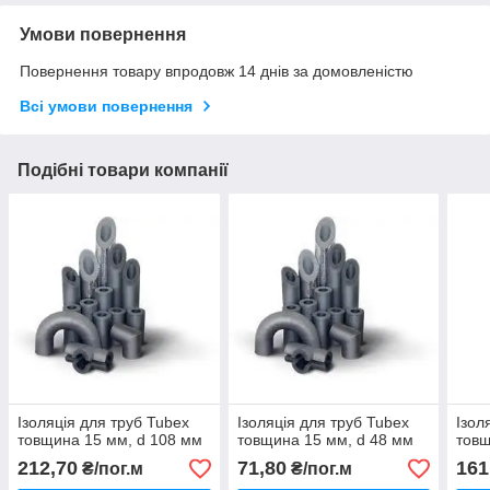
Умови повернення
Повернення товару впродовж 14 днів за домовленістю
Всі умови повернення
Подібні товари компанії
Ізоляція для труб Tubex
Ізоляція для труб Tubex
Ізол
товщина 15 мм, d 108 мм
товщина 15 мм, d 48 мм
товщ
212,70
71,80
161
₴/пог.м
₴/пог.м