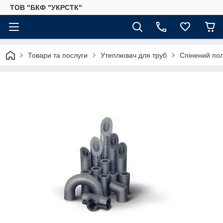
ТОВ "БКФ "УКРСТК"
Товари та послуги
Утеплювач для труб
Спінений по