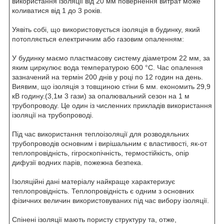
використання ізоляції від 20 мм повернення витрат може
коливатися від 1 до 3 років.
Уявіть собі, що використовується ізоляція в будинку, який
потопляється електричним або газовим опаленням:
У будинку маємо пластмасову систему діаметром 22 мм, за
яким циркулює вода температурою 600 °C. Час опалення
зазначений на термін 200 днів у році по 12 годин на день.
Виявим, що ізоляція з товщиною стіни 6 мм. економить 29,9
кВ годину.(3,1м 3 гази) за опалювальний сезон на 1 м
трубопроводу. Це один із численних прикладів використання
ізоляції на трубопроводі.
Під час використання теплоізоляції для розводяльних
трубопроводів основним і вирішальним є властивості, як-от
теплопровідність, гігроскопічність, термостійкість, опір
дифузії водних парів, пожежна безпека.
Ізоляційні дані матеріалу найкраще характеризує
теплопровідність. Теплопровідність є одним з основних
фізичних величин використовуваних під час вибору ізоляції.
Спінені ізоляції мають пористу структуру та, отже,