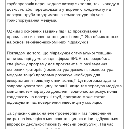
трубопроводів перешкоджає витоку як тепла, так і холоду в
довкілля, або перешкоджати утворенню конденсату на
поверхні труби та утриманню температури під час
транспортування медіума.
Одним з основних завдань під час проєктування є
правильне визначення товщини ізоляції. Яка обчислюється
на основі технічно-економічних підрахунків.
Поглядом до того, що підрахунки оптимальної товщини
стіни ізоляції дуже складні фірма SPUR a.s. розробила
спеціальну програму для проєктантів. У разі задання
основних критеріїв (температура довкілля, температура
медіума тощо) програма розрахує необхідну для
використання товщину стіни ізоляції. Ця програма здатна
запропонувати товщину ізоляції, якщо температура медіума
менш ніж температура довкілля і водночас загрожує появі
конденсату на поверхні труб, програма може також
підрахувати час повернення інвестицій у ізоляцію.
За сучасних цінах на електроенергію й газ повернення
витрат на ізоляцію з меншою товщиною стіни відбувається
впродовж декількох тижнів (у Чеській республікі). Під час