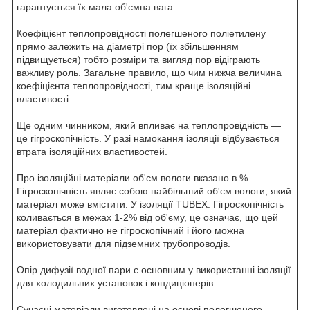
гарантується їх мала об'ємна вага.
Коефіцієнт теплопровідності полегшеного поліетилену
прямо залежить на діаметрі пор (їх збільшенням
підвищується) тобто розміри та вигляд пор відіграють
важливу роль. Загальне правило, що чим нижча величина
коефіцієнта теплопровідності, тим краще ізоляційні
властивості.
Ще одним чинником, який впливає на теплопровідність —
це гігроскопічність. У разі намокання ізоляції відбувається
втрата ізоляційних властивостей.
Про ізоляційні матеріали об'єм вологи вказано в %.
Гігроскопічність являє собою найбільший об'єм вологи, який
матеріал може вмістити. У ізоляції TUBEX. Гігроскопічність
коливається в межах 1-2% від об'єму, це означає, що цей
матеріал фактично не гігроскопічний і його можна
використовувати для підземних трубопроводів.
Опір дифузії водної пари є основним у використанні ізоляції
для холодильних установок і кондиціонерів.
Сучасні матеріали виготовлені на основі полегшеного