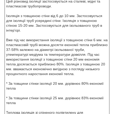
Цей різновид ізоляції застосовується на сталеві, мідні та
пластмасові трубопроводи.
Ізоляція з товщиною стіни від 6 до 10 мм. Застосовується
для ізоляції труб усередині стіни. Ізоляція з товщеною
стіною 15-20 мм. Застосовується для ізольованого труб в
інтер'єрі.
Вже під час використання ізоляції з товщиною стіни 6 мм. на
пластмасовій трубі можна досягти економії тепла приблизно
37-58% залежно на діаметрі ізольованої труби,
утемпературі медіума та температури довкілля. Під час
використання ізоляції з товщиною стіни 20 мм економія
тепла досягається приблизно 80%. Ізоляція з товщиною 20
мм. вважається економічно вигідною з погляду низького
процентного наростання економії тепла.
* За товщини стінки ізоляції 20 мм. дорівнює 80% економії
тепла
* За товщини стінки ізоляції 25 мм. дорівнює 83% економії
тепла
Теплова ізоляція зі спіненого поліетилену для