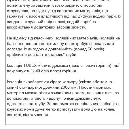
поліетилену характерні своєю закритою пористою
структурою, на відміну від волоконних матеріалів, що
гарантує їх високі властивості під час дифузії водної пари. Їх
вигідною є чудовий опір волозі, водній парі без
використання додаткових засобів захисту.
На відміну від класичних ізоляційних матеріалів, ізоляція на
базі полегшеного поліетилену не потребує спеціального
догляду. Їх вигодою є довговічність (понад 50 років)
приблизне довголіття сталевої труби.
Ізоляція TUBEX містить домішки (повільнювачі горіння), які
покращують їхній опір проти горіння.
Ізоляція виробляється сірого кольору (світло або темно-
сірий) стандартної довжини 2000 мм. Простий монтаж,
матеріал можна різати звичайним ножем, не кришиться, за
допомогою готового надрізу по всій довжині легко
одягається на трубу. За допомогою спеціальних шаблонів і
кругових ножів дуже легко приготувати ізоляцію на коліні,
вентилі, відгалуження.