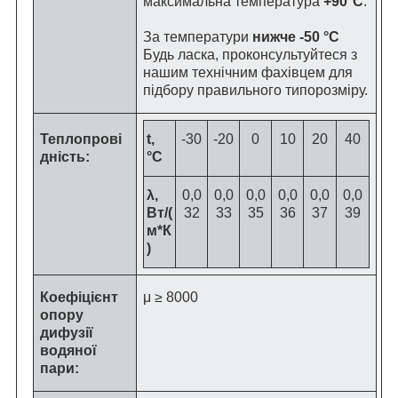
максимальна температура
+90°C
.
За температури
нижче -50 °C
Будь ласка, проконсультуйтеся з
нашим технічним фахівцем для
підбору правильного типорозміру.
Теплопрові
t,
-30
-20
0
10
20
40
дність:
°C
λ,
0,0
0,0
0,0
0,0
0,0
0,0
Вт/(
32
33
35
36
37
39
м*К
)
Коефіцієнт
μ ≥ 8000
опору
дифузії
водяної
пари: