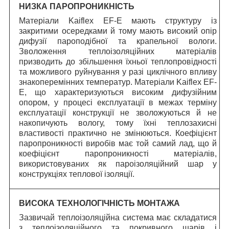
НИЗКА ПАРОПРОНИКНІСТЬ
Матеріали Kaiflex EF-E мають структуру із
закритими осередками й тому мають високий опір
дифузії пароподібної та крапельної вологи.
Зволоження теплоізоляційних матеріалів
призводить до збільшення їхньої теплопровідності
та можливого руйнування у разі циклічного впливу
знакоперемінних температур. Матеріали Kaiflex EF-
E, що характеризуються високим дифузійним
опором, у процесі експлуатації в межах терміну
експлуатації конструкції не зволожуються й не
накопичують вологу, тому їхні теплозахисні
властивості практично не змінюються. Коефіцієнт
паропроникності виробів має той самий лад, що й
коефіцієнт паропроникності матеріалів,
використовуваних як пароізоляційний шар у
конструкціях теплової ізоляції.
ВИСОКА ТЕХНОЛОГІЧНІСТЬ МОНТАЖА
Зазвичай теплоізоляційна система має складатися
з теплоізоляційного та покривного шарів і