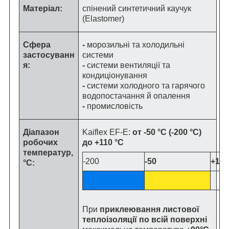
Матеріал:
спінений синтетичний каучук
(Elastomer)
Сфера
-
морозильні та холодильні
застосуванн
системи
я:
-
системи вентиляції та
кондиціонування
-
системи холодного та гарячого
водопостачання й опалення
-
промисловість
Діапазон
Kaiflex EF-E:
от -50 °C (-200 °C)
робочих
до +110 °C
температур,
-200
-50
+110
°C:
При
приклеювання листової
теплоізоляції по всій поверхні