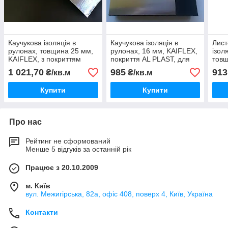
Каучукова ізоляція в
Каучукова ізоляція в
Лист
рулонах, товщина 25 мм,
рулонах, 16 мм, KAIFLEX,
ізол
KAIFLEX, з покриттям
покриття AL PLAST, для
товщ
алюхолст для зовнішнього
зовнішнього застосування.
10 м
1 021,70
985
913
₴/кв.м
₴/кв.м
застосування.
Купити
Купити
Про нас
Рейтинг не сформований
Менше 5 відгуків за останній рік
Працює з 20.10.2009
м. Київ
вул. Межигірська, 82а, офіс 408, поверх 4, Київ, Україна
Контакти