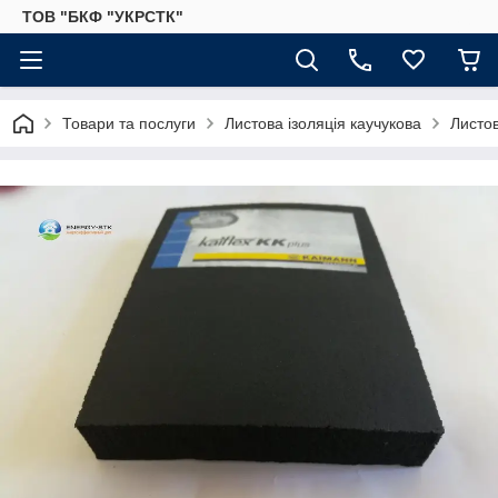
ТОВ "БКФ "УКРСТК"
Товари та послуги
Листова ізоляція каучукова
Листов