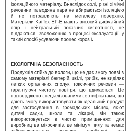
ізоляційного матеріалу. Внаслідок солі, різні хімічні
речовини та водяна пара не вбираються ізоляцією
й не потрапляють на металеву поверхню.
Матеріали Kaiflex EF-E мають високий дифузійний
опір і нейтральний показник кислотності, не
піддаються зволоженню в процесі експлуатації, у
такий спосіб усуваючи процес корозії.
ЕКОЛОГІЧНА БЕЗОПАСНОСТЬ
Продукція стійка до вологи, що не дає змогу появі в
самому матеріалі бактерій, цвілі, грибів, не виділяє
летких органічних сполук, токсичних речовин —
гарантуючи чистоту повітря, що вдихається. Це
підтверджено спеціалізованими сертифікатами, що
дають змогу використовувати як ідеальний продукт
для застосування в громадських місцях, як-от
дитячі садки, школи та лікарні, він також
використовується в чистих приміщеннях: для
виробництва мікрочипів, де мінімум пилу та немає
забруднювальних речовин, необхідні для