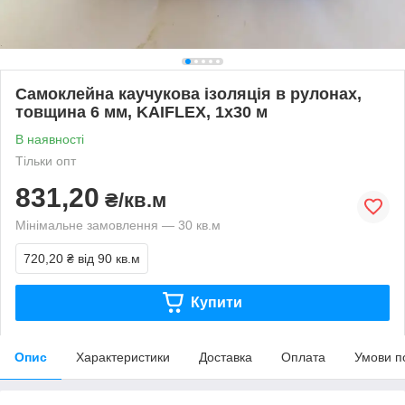
Самоклейна каучукова ізоляція в рулонах,
товщина 6 мм, KAIFLEX, 1х30 м
В наявності
Тільки опт
831,20
₴/кв.м
Мінімальне замовлення — 30 кв.м
720,20 ₴
від 90 кв.м
Купити
Опис
Характеристики
Доставка
Оплата
Умови п