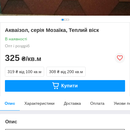
Акваізол, серія Мозаїка, Теплий віск
В наявності
Опт і роздріб
325
₴/кв.м
319 ₴
від 100 кв.м
308 ₴
від 200 кв.м
Купити
Опис
Характеристики
Доставка
Оплата
Умови п
Опис