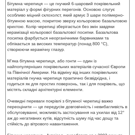
Бітумна черепиця — це гнучкий 6-шаровий покрівельний
матеріал у формі фігурних перегонів. Основою слугує
особливо міцний склохолст, який армує 3 шари полімерно-
бітумною масою, покритою зверху кольоровою базальтовою
крихтою. Колір черепиці зберігається без змін завдяки
керамізації кольорової базальтової посипки. Базальтова
посипка фарбується неорганічними барвниками та
обпікається за високих температур (понад 800 °C),
створюючи керамічну глазур.
М'яка бітумна черепиця, або гонти — один із
найпопулярніших покрівельних матеріалів сучасної Європи
та Північної Америки. На відміну від інших покрівельних
матеріалів гнучка черепиця практично безвідхідна, і
годиться як для простих поверхонь, так і для покрівель, що
містять складні архітектурні елементи.
Очевидні переваги покрівлі з бітумної черепиці важко
переоцінити — це передусім довговічність і невибагливість в
обслуговуванні, можливість застосування на ухилах від 12°
аж до негативних кутів, відсутність шуму під час дощу та
стійкість до вітрового навантаження.