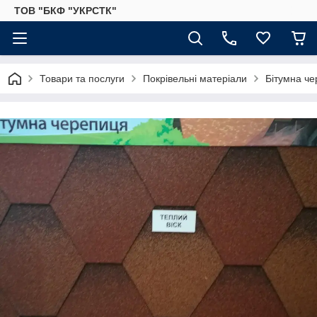
ТОВ "БКФ "УКРСТК"
Товари та послуги
Покрівельні матеріали
Бітумна ч