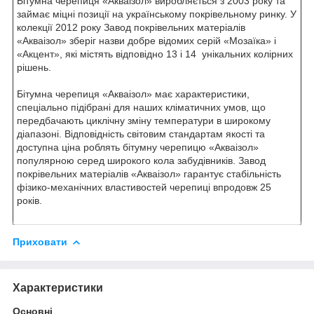
Бітумна черепиця «Акваізол» виробляється з 2003 року та
займає міцні позиції на українському покрівельному ринку. У
колекції 2012 року Завод покрівельних матеріалів
«Акваізол» зберіг назви добре відомих серій «Мозаїка» і
«Акцент», які містять відповідно 13 і 14 унікальних колірних
рішень.
Бітумна черепиця «Акваізол» має характеристики,
спеціально підібрані для наших кліматичних умов, що
передбачають циклічну зміну температури в широкому
діапазоні. Відповідність світовим стандартам якості та
доступна ціна роблять бітумну черепицю «Акваізол»
популярною серед широкого кола забудівників. Завод
покрівельних матеріалів «Акваізол» гарантує стабільність
фізико-механічних властивостей черепиці впродовж 25
років.
Приховати
Характеристики
Основні