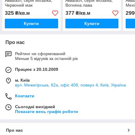
Акваізол, серія Мозаїка,
Акваізол, серія Мозаїка,
Аква
Червоний мак
Вогняна лава
Мехі
325
377
299
₴/кв.м
₴/кв.м
Купити
Купити
Про нас
Рейтинг не сформований
Менше 5 відгуків за останній рік
Працює з 20.10.2009
м. Київ
вул. Межигірська, 82а, офіс 408, поверх 4, Київ, Україна
Контакти
Сьогодні вихідний
Показати весь графік роботи
Про нас