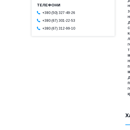
д
н
з
+380 (50) 327-49-26
н
+380 (67) 301-22-53
д
с
+380 (67) 312-99-10
к
л
г
т
м
н
п
м
д
п
г
к
Х