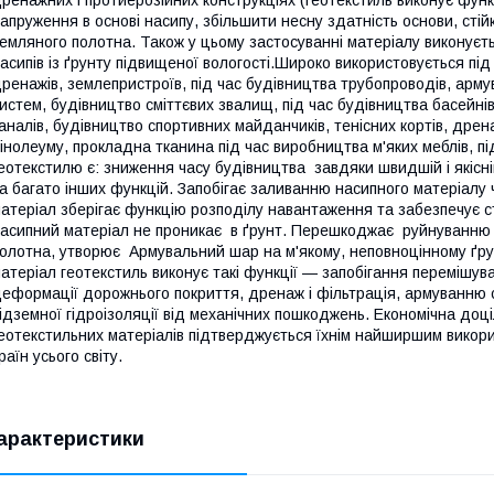
ренажних і протиерозійних конструкціях (геотекстиль виконує функ
апруження в основі насипу, збільшити несну здатність основи, стій
емляного полотна. Також у цьому застосуванні матеріалу виконуєт
асипів із ґрунту підвищеної вологості.Широко використовується під
ренажів, землепристроїв, під час будівництва трубопроводів, арм
истем, будівництво сміттєвих звалищ, під час будівництва басей
аналів, будівництво спортивних майданчиків, тенісних кортів, дре
інолеуму, прокладна тканина під час виробництва м'яких меблів, п
еотекстилю є: зниження часу будівництва завдяки швидшій і якісн
а багато інших функцій. Запобігає заливанню насипного матеріалу
атеріал зберігає функцію розподілу навантаження та забезпечує ст
асипний матеріал не проникає в ґрунт. Перешкоджає руйнуванню
олотна, утворює Армувальний шар на м'якому, неповноцінному ґрун
атеріал геотекстиль виконує такі функції — запобігання перемішу
еформації дорожнього покриття, дренаж і фільтрація, армуванню с
ідземної гідроізоляції від механічних пошкоджень. Економічна доці
еотекстильних матеріалів підтверджується їхнім найширшим викор
раїн усього світу.
арактеристики