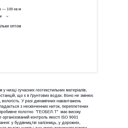
 — 100 кв.м
и
ільки оптом
у низці сучасних геотекстильних матеріалів,
убстанцій, що є в ґрунтових водах. Воно не змінює
, вологість. У разі динамічних навантажень
кладається з нескінченних ниток, переплетених
опробивне полотно "ГЕОБЕЛ-Т" має високу
ре організований контроль якості ISO 9001
ання: у будівництві залізниць, у дорожніх,