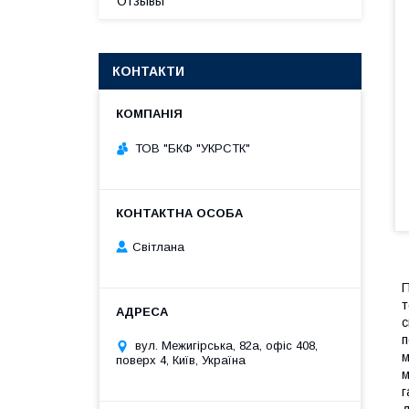
Отзывы
КОНТАКТИ
ТОВ "БКФ "УКРСТК"
Світлана
П
т
с
п
вул. Межигірська, 82а, офіс 408,
м
поверх 4, Київ, Україна
м
г