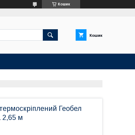
Кошик
Кошик
 термоскріплений Геобел
 2,65 м