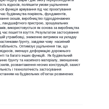
цію поділу шарів і дає змогу перерозподілити
кість відкосів, поліпшити умови ущільнення
ься функція армування під час проєктування
 час будівництва покрівель, фундаментів,
ування скошів, виробництво гідродренажних
нів, ландшафтного пристрою, зрошувальних
нажів, використовується як основа за виробництва
ід час пошиття взуття. Результатом застосування
ішій утрамбовці, зниженню витримок на укладку
 частинками ґрунту, завдяки чому насипний
абільність. Оптимізує ущільнення так, що
 відкосів, зменшує деформацію дорожнього
ті та багато інших функцій. Як будівельний
ванню ґрунту та насипного матеріалу, зменшенню
хилів, розвантаження несних конструкцій, захист
льність і технологічність застосування
истанням на будівельних об'єктах розвинених