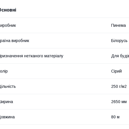
Основні
иробник
Пинема
раїна виробник
Білорусь
ризначення нетканого матеріалу
Для буді
олір
Сірий
ільність
250 г/м2
Ширина
2650 мм
Довжина
80 м