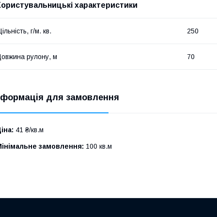
Користувальницькі характеристики
ільність, г/м. кв.
250
овжина рулону, м
70
нформація для замовлення
іна:
41 ₴/кв.м
Мінімальне замовлення:
100 кв.м