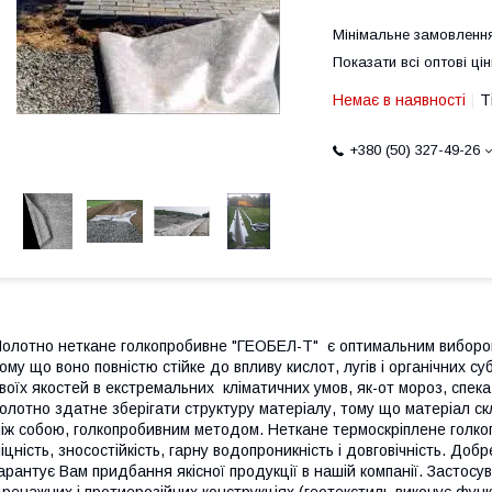
Мінімальне замовлення
Показати всі оптові цін
Немає в наявності
Т
+380 (50) 327-49-26
олотно неткане голкопробивне "ГЕОБЕЛ-Т" є оптимальним вибором 
ому що воно повністю стійке до впливу кислот, лугів і органічних с
воїх якостей в екстремальних кліматичних умов, як-от мороз, спека
олотно здатне зберігати структуру матеріалу, тому що матеріал с
іж собою, голкопробивним методом. Неткане термоскріплене голк
іцність, зносостійкість, гарну водопроникність і довговічність. Доб
арантує Вам придбання якісної продукції в нашій компанії. Застосув