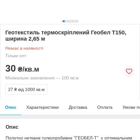
Геотекстиль термоскріплений Геобел Т150,
ширина 2,65 м
Немає в наявності
Тільки опт
30
₴/кв.м
Мінімальне замовлення — 100 кв.м
27 ₴
від 1000 кв.м
Опис
Характеристики
Доставка
Оплата
Умови п
Опис
Полотно неткане голкопробивне "ГЕОБЕЛ-Т" є оптимальним