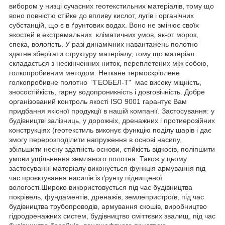
вибором у низці сучасних геотекстильних матеріалів, тому що
воно повністю стійке до впливу кислот, лугів і органічних
субстанцій, що є в ґрунтових водах. Воно не змінює своїх
якостей в екстремальних кліматичних умов, як-от мороз,
спека, вологість. У разі динамічних навантажень полотно
здатне зберігати структуру матеріалу, тому що матеріал
складається з нескінченних ниток, переплетених між собою,
голкопробивним методом. Неткане термоскріплене
голкопробивне полотно "ГЕОБЕЛ-Т" має високу міцність,
зносостійкість, гарну водопроникність і довговічність. Добре
організований контроль якості ISO 9001 гарантує Вам
придбання якісної продукції в нашій компанії. Застосування: у
будівництві залізниць, у дорожніх, дренажних і протиерозійних
конструкціях (геотекстиль виконує функцію поділу шарів і дає
змогу перерозподілити напруження в основі насипу,
збільшити несну здатність основи, стійкість відкосів, поліпшити
умови ущільнення земляного полотна. Також у цьому
застосуванні матеріалу виконується функція армування під
час проєктування насипів із ґрунту підвищеної
вологості.Широко використовується під час будівництва
покрівель, фундаментів, дренажів, землепристроїв, під час
будівництва трубопроводів, армування скошів, виробництво
гідродренажних систем, будівництво сміттєвих звалищ, під час