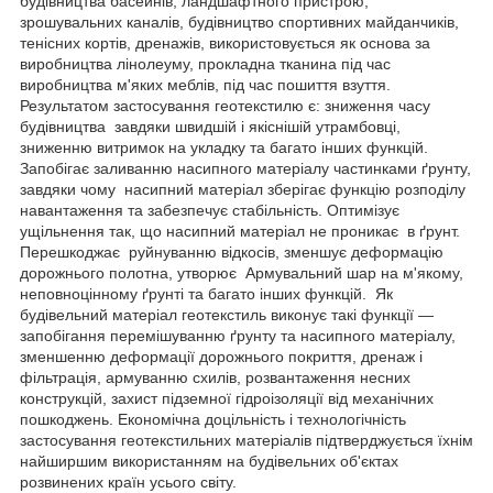
будівництва басейнів, ландшафтного пристрою,
зрошувальних каналів, будівництво спортивних майданчиків,
тенісних кортів, дренажів, використовується як основа за
виробництва лінолеуму, прокладна тканина під час
виробництва м'яких меблів, під час пошиття взуття.
Результатом застосування геотекстилю є: зниження часу
будівництва завдяки швидшій і якіснішій утрамбовці,
зниженню витримок на укладку та багато інших функцій.
Запобігає заливанню насипного матеріалу частинками ґрунту,
завдяки чому насипний матеріал зберігає функцію розподілу
навантаження та забезпечує стабільність. Оптимізує
ущільнення так, що насипний матеріал не проникає в ґрунт.
Перешкоджає руйнуванню відкосів, зменшує деформацію
дорожнього полотна, утворює Армувальний шар на м'якому,
неповноцінному ґрунті та багато інших функцій. Як
будівельний матеріал геотекстиль виконує такі функції —
запобігання перемішуванню ґрунту та насипного матеріалу,
зменшенню деформації дорожнього покриття, дренаж і
фільтрація, армуванню схилів, розвантаження несних
конструкцій, захист підземної гідроізоляції від механічних
пошкоджень. Економічна доцільність і технологічність
застосування геотекстильних матеріалів підтверджується їхнім
найширшим використанням на будівельних об'єктах
розвинених країн усього світу.