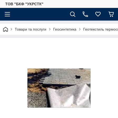
ТОВ "БКФ "УКРСТК"
Товари та послуги
Геосинтетика
Геотекстиль термос