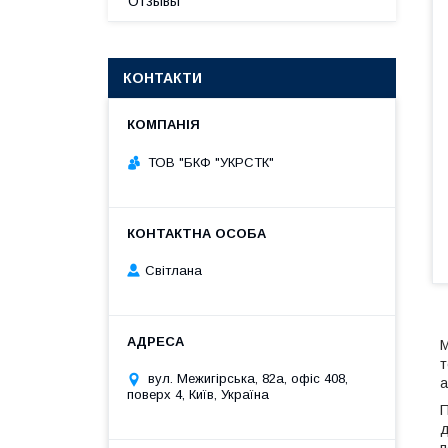
Отзывы
КОНТАКТИ
ТОВ "БКФ "УКРСТК"
Світлана
М
т
вул. Межигірська, 82а, офіс 408,
а
поверх 4, Київ, Україна
П
д