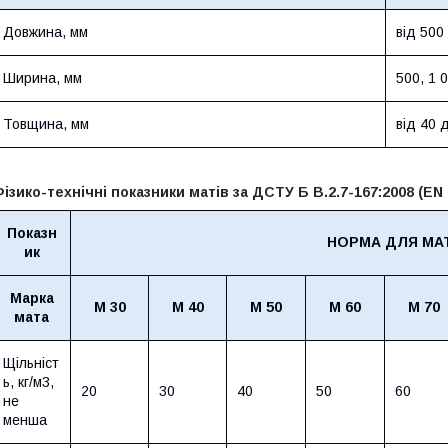
Довжина, мм
від 500
Ширина, мм
500, 1 
Товщина, мм
від 40 
ізико-технічні показники матів за ДСТУ Б В.2.7-167:2008 (EN 
Показн
НОРМА ДЛЯ МА
ик
Марка
М 30
М 40
М 50
М 60
М 70
мата
Щільніст
ь, кг/м3,
20
30
40
50
60
не
менша