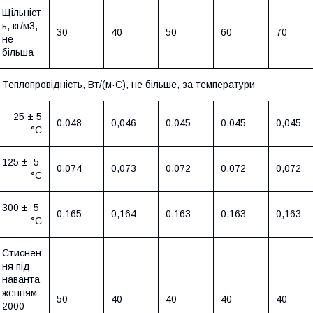
Щільніст
ь, кг/м3,
30
40
50
60
70
не
більша
Теплопровідність, Вт/(м·С), не більше, за температури
25 ± 5
0,048
0,046
0,045
0,045
0,045
°С
125 ± 5
0,074
0,073
0,072
0,072
0,072
°С
300 ± 5
0,165
0,164
0,163
0,163
0,163
°С
Стиснен
ня під
наванта
женням
50
40
40
40
40
2000