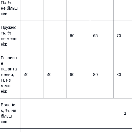
Па,%,
не більш
ніж
Пружніс
ть, %,
-
-
60
65
70
не менш
ніж
Розривн
е
наванта
ження,
40
40
60
80
80
Н, не
менш
ніж
Вологіст
ь, %, не
1
більш
ніж