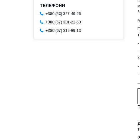
п
м
°
+380 (50) 327-49-26
М
+380 (67) 301-22-53
П
+380 (67) 312-99-10
т
-
-
х
-
-
—
М
д
т
о