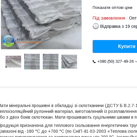
Показати оптові ціни
Під замовлення
Опт
Відправка з 19 се
Купити
+380 (50) 327-49-26
ати мінеральні прошивні в обкладці зі склотканини (ДСТУ Б В.2.7
еплоізоляційний рулонний матеріал, виготовлений із розплавлення г
бо з двох боків склотюкан. Мати прошивають суцільними швами в 
родукція призначена для теплового ізольовання енергетичних тру
іапазоні від -180 °C до +700 °C (по СніП 41-03-2003 «Теплова ізо