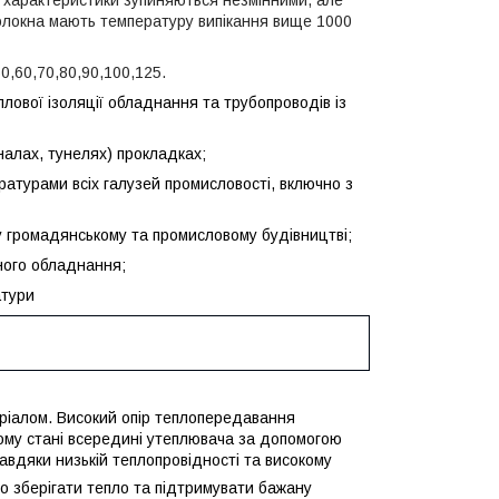
і характеристики зупиняються незмінними, але
волокна мають температуру випікання вище 1000
0,60,70,80,90,100,125.
ової ізоляції обладнання та трубопроводів із
налах, тунелях) прокладках;
ратурами всіх галузей промисловості, включно з
у громадянському та промисловому будівництві;
чного обладнання;
атури
ріалом. Високий опір теплопередавання
мому стані всередині утеплювача за допомогою
Завдяки низькій теплопровідності та високому
 зберігати тепло та підтримувати бажану