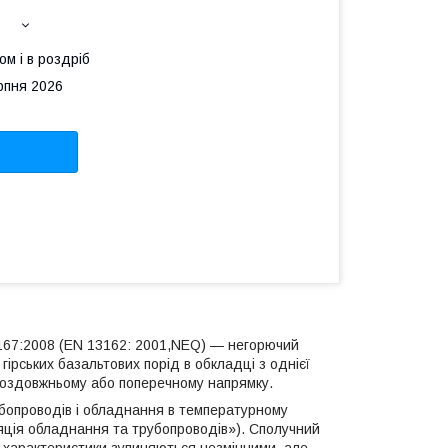
ом і в роздріб
рпня 2026
-167:2008 (EN 13162: 2001,NEQ) — негорючий
ірських базальтових порід в обкладці з однієї
поздовжньому або поперечному напрямку.
бопроводів і обладнання в температурному
ляція обладнання та трубопроводів»). Сполучний