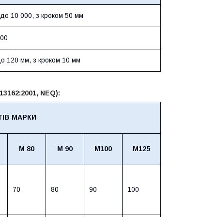
 до 10 000, з кроком 50 мм
000
до 120 мм, з кроком 10 мм
13162:2001, NEQ):
ТІВ МАРКИ
М 80
М 90
М100
М125
70
80
90
100