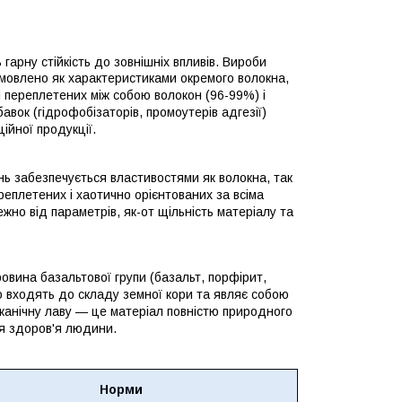
 гарну стійкість до зовнішніх впливів. Вироби
зумовлено як характеристиками окремого волокна,
і переплетених між собою волокон (96-99%) і
вок (гідрофобізаторів, промоутерів адгезії)
ійної продукції.
ь забезпечується властивостями як волокна, так
реплетених і хаотично орієнтованих за всіма
жно від параметрів, як-от щільність матеріалу та
вина базальтової групи (базальт, порфірит,
о входять до складу земної кори та являє собою
лканічну лаву — це матеріал повністю природного
я здоров'я людини.
Норми