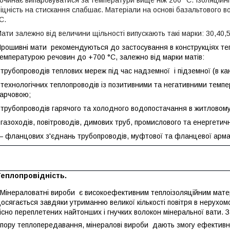
очинає випаровуватися за температури вище ніж 200 °C. Ізоляційн
іцність на стискання слабшає. Матеріали на основі базальтового 
C.
ати залежно від величини щільності випускають такі марки: 30,40,5
рошивні мати рекомендуються до застосування в конструкціях тепл
емпературою речовин до +700 °C, залежно від марки матів:
 трубопроводів теплових мереж під час надземної і підземної (в ка
 технологічних теплопроводів із позитивними та негативними темпе
арчовою;
 трубопроводів гарячого та холодного водопостачання в житловом
 газоходів, повітроводів, димових труб, промислового та енергети
 фланцових з'єднань трубопроводів, муфтової та фланцевої арм
Теплопровідність.
інераловатні вироби
є високоефективним теплоізоляційним мате
осягається завдяки утриманню великої кількості повітря в нерухо
існо переплетених найтонших і гнучких волокон мінеральної вати. 
пору теплопередавання, мінералові вироби
дають змогу ефективно