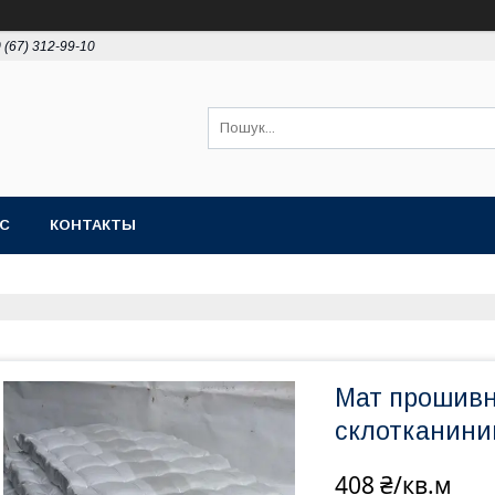
 (67) 312-99-10
АС
КОНТАКТЫ
Мат прошивни
склотканини
408 ₴/кв.м