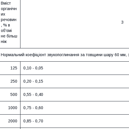
Вміст
органічн
их
речовин
3
, % в
об'ємі
не більш
ніж
Нормальний коефіцієнт звукопоглинання за товщини шару 60 мм, з
125
0,10 - 0,05
250
0,20 - 0,15
500
0,55 - 0,40
1000
0,75 - 0,60
2000
0,85 - 0,70