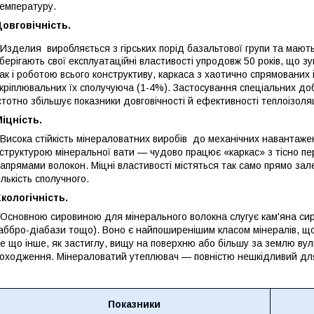
емпературу.
овговічність.
Изделия
виробляється з гірських порід базальтової групи та мають
берігають свої експлуатаційні властивості упродовж 50 років, що 
ак і роботою всього конструктиву, каркаса з хаотично спрямованих 
кріплювальних їх сполучуюча (1-4%). Застосування спеціальних доба
стотно збільшує показники довговічності й ефективності теплоізоляц
іцність.
исока стійкість мінераловатних виробів до механічних навантажен
 структурою мінеральної вати — чудово працює «каркас» з тісно пе
апрямами волокон. Міцні властивості містяться так само прямо зале
ількість сполучного.
кологічність.
сновною сировиною для мінерального волокна слугує кам'яна сиро
аббро-діабази тощо). Воно є найпоширенішим класом мінералів, щ
е що інше, як застиглу, вищу на поверхню або більшу за землю ву
оходження. Мінераловатий утеплювач — повністю нешкідливий дл
Показники