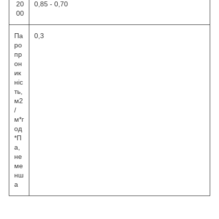
20
0,85 - 0,70
00
Па
0,3
ро
пр
он
ик
ніс
ть,
м2
/
м*г
од
*П
а,
не
ме
нш
а