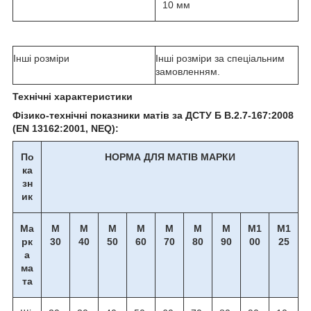
10 мм
Інші розміри
Інші розміри за спеціальним
замовленням.
Технічні характеристики
Фізико-технічні показники матів за ДСТУ Б В.2.7-167:2008
(EN 13162:2001, NEQ):
По
НОРМА ДЛЯ МАТІВ МАРКИ
ка
зн
ик
Ма
М
М
М
М
М
М
М
М1
М1
рк
30
40
50
60
70
80
90
00
25
а
ма
та