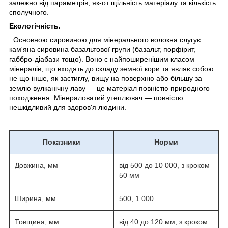
залежно від параметрів, як-от щільність матеріалу та кількість
сполучного.
Екологічність.
Основною сировиною для мінерального волокна слугує
кам'яна сировина базальтової групи (базальт, порфірит,
габбро-діабази тощо). Воно є найпоширенішим класом
мінералів, що входять до складу земної кори та являє собою
не що інше, як застиглу, вищу на поверхню або більшу за
землю вулканічну лаву — це матеріал повністю природного
походження. Мінераловатий утеплювач — повністю
нешкідливий для здоров'я людини.
Показники
Норми
Довжина, мм
від 500 до 10 000, з кроком
50 мм
Ширина, мм
500, 1 000
Товщина, мм
від 40 до 120 мм, з кроком