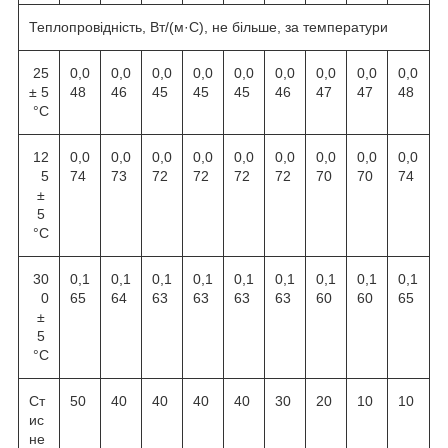
Теплопровідність, Вт/(м·С), не більше, за температури
25
0,0
0,0
0,0
0,0
0,0
0,0
0,0
0,0
0,0
± 5
48
46
45
45
45
46
47
47
48
°С
12
0,0
0,0
0,0
0,0
0,0
0,0
0,0
0,0
0,0
5
74
73
72
72
72
72
70
70
74
±
5
°С
30
0,1
0,1
0,1
0,1
0,1
0,1
0,1
0,1
0,1
0
65
64
63
63
63
63
60
60
65
±
5
°С
Ст
50
40
40
40
40
30
20
10
10
ис
не