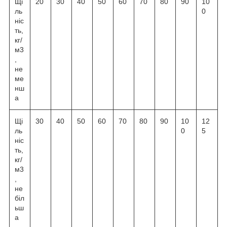
Щі
20
30
40
50
60
70
80
90
10
ль
0
ніс
ть,
кг/
м3
,
не
ме
нш
а
Щі
30
40
50
60
70
80
90
10
12
ль
0
5
ніс
ть,
кг/
м3
,
не
біл
ьш
а