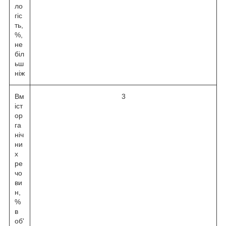
ло
гіс
ть,
%,
не
біл
ьш
ніж
Вм
3
іст
ор
га
ніч
ни
х
ре
чо
ви
н,
%
в
об'