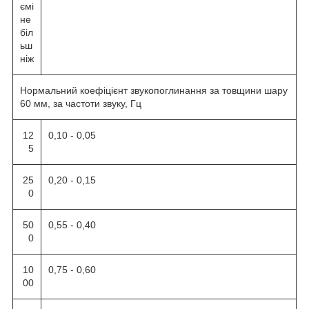
ємі
не
біл
ьш
ніж
Нормальний коефіцієнт звукопоглинання за товщини шару
60 мм, за частоти звуку, Гц
12
0,10 - 0,05
5
25
0,20 - 0,15
0
50
0,55 - 0,40
0
10
0,75 - 0,60
00