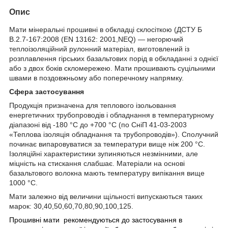
Опис
Мати мінеральні прошивні в обкладці склосіткою (ДСТУ Б
В.2.7-167:2008 (EN 13162: 2001,NEQ) — негорючий
теплоізоляційний рулонний матеріал, виготовлений із
розплавлення гірських базальтових порід в обкладанні з однієї
або з двох боків скломережею. Мати прошивають суцільними
швами в поздовжньому або поперечному напрямку.
Сфера застосування
Продукція призначена для теплового ізольовання
енергетичних трубопроводів і обладнання в температурному
діапазоні від -180 °C до +700 °C (по СніП 41-03-2003
«Теплова ізоляція обладнання та трубопроводів»). Сполучний
починає випаровуватися за температури вище ніж 200 °C.
Ізоляційні характеристики зупиняються незмінними, але
міцність на стискання слабшає. Матеріали на основі
базальтового волокна мають температуру випікання вище
1000 °C.
Мати залежно від величини щільності випускаються таких
марок: 30,40,50,60,70,80,90,100,125.
Прошивні мати рекомендуються до застосування в