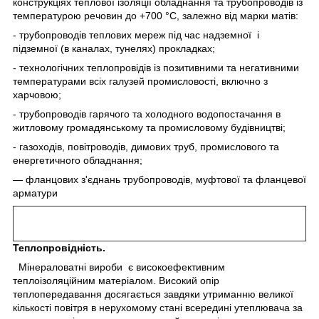
конструкціях теплової ізоляції обладнання та трубопроводів із
температурою речовин до +700 °C, залежно від марки матів:
- трубопроводів теплових мереж під час надземної і
підземної (в каналах, тунелях) прокладках;
- технологічних теплопровідів із позитивними та негативними
температурами всіх галузей промисловості, включно з
харчовою;
- трубопроводів гарячого та холодного водопостачання в
житловому громадянському та промисловому будівництві;
- газоходів, повітроводів, димових труб, промислового та
енергетичного обладнання;
— фланцових з'єднань трубопроводів, муфтової та фланцевої
арматури
Теплопровідність.
Мінераловатні вироби
є високоефективним
теплоізоляційним матеріалом. Високий опір
теплопередавання досягається завдяки утриманню великої
кількості повітря в нерухомому стані всередині утеплювача за