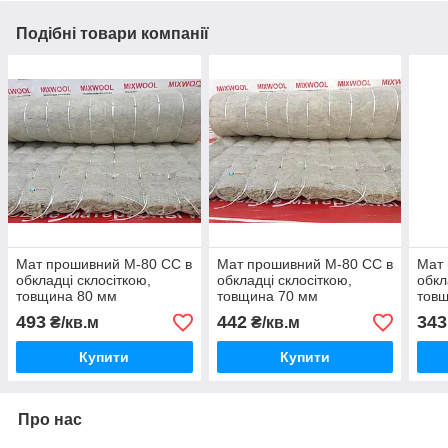
Подібні товари компанії
Мат прошивний М-80 СС в
Мат прошивний М-80 СС в
Мат 
обкладці склосіткою,
обкладці склосіткою,
обкл
товщина 80 мм
товщина 70 мм
тов
493
442
343
₴/кв.м
₴/кв.м
Купити
Купити
Про нас