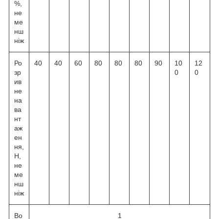
%,
не
ме
нш
ніж
Ро
40
40
60
80
80
80
90
10
12
зр
0
0
ив
не
на
ва
нт
аж
ен
ня,
Н,
не
ме
нш
ніж
Во
1