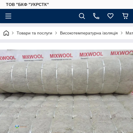
ТОВ "БКФ "УКРСТК"
Товари та послуги
Високотемпературна ізоляція
Мат