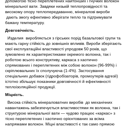
допомогою тісно переплетених найтонших і гнучких волокон
мінеральної вати. Завдяки низькій теплопровідності та
високому опору теплопередаванню, мінералові вироби
дають змогу ефективно зберігати тепло та підтримувати
бажану температуру.
Довговічність.
Изделия
виробляється з гірських порід базальтової групи та
мають гарну стійкість до зовнішніх впливів. Вироби зберігають
свої експлуатаційні властивості упродовж 50 років, що
зумовлено як характеристиками окремого волокна, так і
роботою всього конструктиву, каркаса з хаотично
спрямованих і переплетених між собою волокон (96-99%) і
скріплювальних їх сполучуюча (1-4%). Застосування
спеціальних добавок (гідрофобізаторів, промоутерів адгезії)
істотно збільшує показники довговічності й ефективності
теплоізоляційної продукції.
Міцність.
Висока стійкість мінераловатних виробів до механічних
навантажень забезпечується властивостями як волокна, так і
структурою мінеральної вати — чудово працює «каркас» з
тісно переплетених і хаотично орієнтованих за всіма
напрямами волокон. Міцні властивості є так само прямою