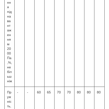
нн
я
під
на
ва
нт
аж
ен
ня
м
20
00
Па
,%,
не
біл
ьш
ніж
Пр
-
-
60
65
70
70
80
80
80
уж
ніс
ть,